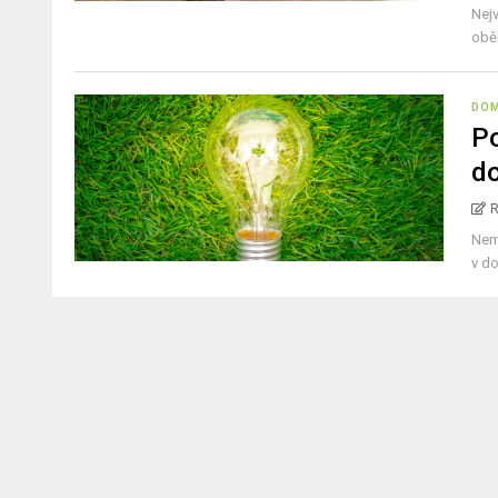
Nej
oběh
DO
Po
do
Nem
v do