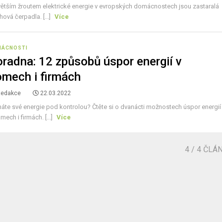
větším žroutem elektrické energie v evropských domácnostech jsou zastaralá
ová čerpadla. [...]
Více
MÁCNOSTI
radna: 12 způsobů úspor energií v
mech i firmách
Redakce
22.03.2022
áte své energie pod kontrolou? Čtěte si o dvanácti možnostech úspor energií
mech i firmách. [...]
Více
4
/ 4 ČLÁ