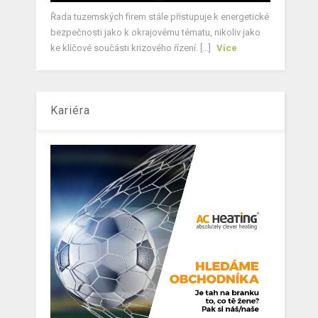
Řada tuzemských firem stále přistupuje k energetické
bezpečnosti jako k okrajovému tématu, nikoliv jako
ke klíčové součásti krizového řízení. [...]
Více
Kariéra