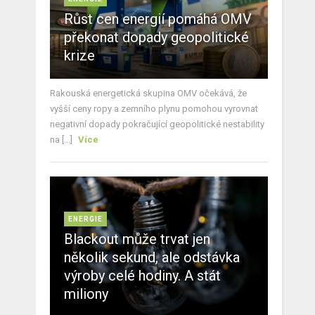
Růst cen energií pomáhá OMV
překonat dopady geopolitické
krize
Rakouská energetická skupina OMV očekává, že
vyšší ceny ropy a zemního plynu pomohou vyrovnat
negativní dopady pokračující geopolitické nestability
na [...]
Více
ENERGIE
Blackout může trvat jen
několik sekund, ale odstávka
výroby celé hodiny. A stát
miliony