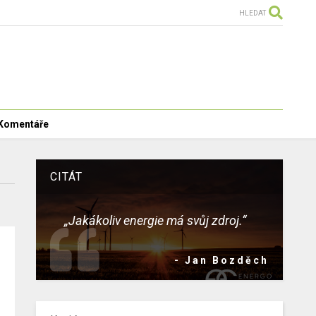
HLEDAT
Komentáře
CITÁT
„Jakákoliv energie má svůj zdroj.“
- Jan Bozděch