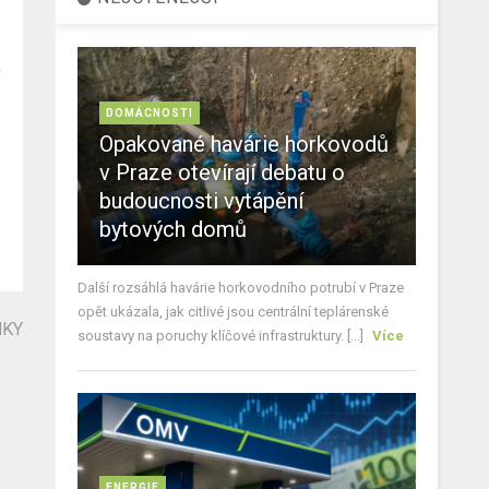
DOMÁCNOSTI
Opakované havárie horkovodů
v Praze otevírají debatu o
budoucnosti vytápění
bytových domů
Další rozsáhlá havárie horkovodního potrubí v Praze
opět ukázala, jak citlivé jsou centrální teplárenské
NKY
soustavy na poruchy klíčové infrastruktury. [...]
Více
ENERGIE