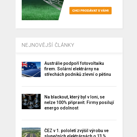
NEJNOVĚJŠÍ ČLÁNKY
Austrálie podpoří fotovoltaiku
firem. Solární elektrárny na
střechách podniků zlevní o pětinu
Na blackout, který byl v loni, se
nelze 100% připravit. Firmy posilují
energo odolnost
ČEZ v 1. pololetí zvýšil výrobu ve
slunečních elektrárnách o 13 %