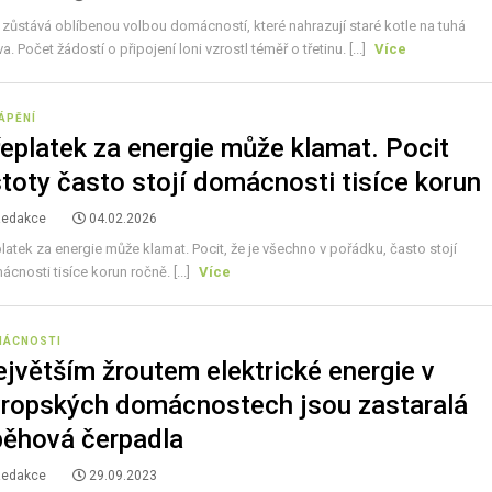
 zůstává oblíbenou volbou domácností, které nahrazují staré kotle na tuhá
va. Počet žádostí o připojení loni vzrostl téměř o třetinu. [...]
Více
ÁPĚNÍ
eplatek za energie může klamat. Pocit
stoty často stojí domácnosti tisíce korun
Redakce
04.02.2026
latek za energie může klamat. Pocit, že je všechno v pořádku, často stojí
cnosti tisíce korun ročně. [...]
Více
MÁCNOSTI
jvětším žroutem elektrické energie v
ropských domácnostech jsou zastaralá
ěhová čerpadla
Redakce
29.09.2023