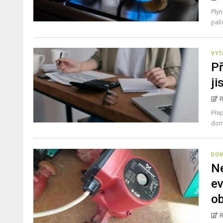
Plyn
pali
VYT
Př
ji
Přep
domá
DO
Ne
ev
ob