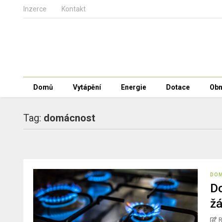
Inzerce
Kontakt
Domů
Vytápění
Energie
Dotace
Obn
Tag:
domácnost
DO
Do
žá