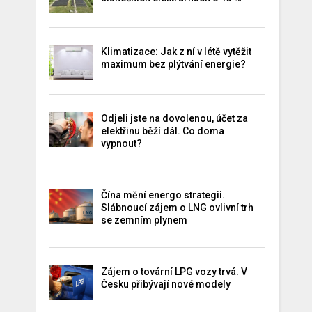
Klimatizace: Jak z ní v létě vytěžit
maximum bez plýtvání energie?
Odjeli jste na dovolenou, účet za
elektřinu běží dál. Co doma
vypnout?
Čína mění energo strategii.
Slábnoucí zájem o LNG ovlivní trh
se zemním plynem
Zájem o tovární LPG vozy trvá. V
Česku přibývají nové modely