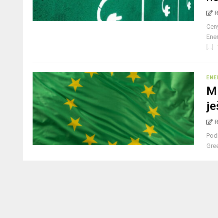
Ceny
Ener
[...]
ENE
Mi
je
Podl
Gree