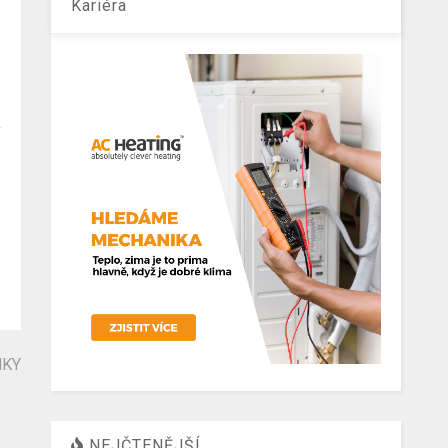
Kariéra
NKY
NEJČTENĚJŠÍ