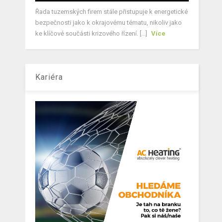
Řada tuzemských firem stále přistupuje k energetické
bezpečnosti jako k okrajovému tématu, nikoliv jako
ke klíčové součásti krizového řízení. [...]
Více
Kariéra