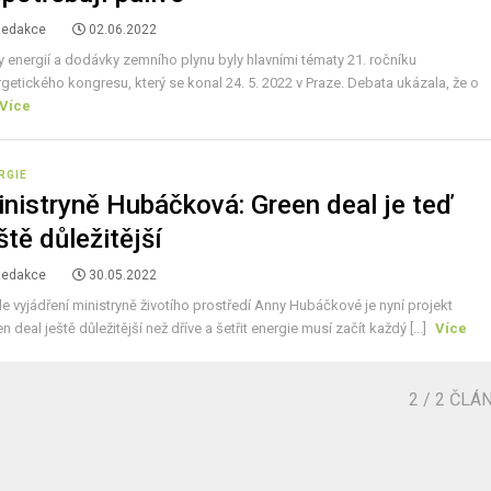
Redakce
02.06.2022
 energií a dodávky zemního plynu byly hlavními tématy 21. ročníku
getického kongresu, který se konal 24. 5. 2022 v Praze. Debata ukázala, že o
Více
RGIE
nistryně Hubáčková: Green deal je teď
ště důležitější
Redakce
30.05.2022
e vyjádření ministryně životího prostředí Anny Hubáčkové je nyní projekt
n deal ještě důležitější než dříve a šetřit energie musí začít každý [...]
Více
2
/ 2 ČLÁ