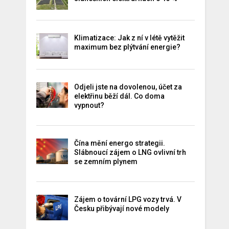
Klimatizace: Jak z ní v létě vytěžit
maximum bez plýtvání energie?
Odjeli jste na dovolenou, účet za
elektřinu běží dál. Co doma
vypnout?
Čína mění energo strategii.
Slábnoucí zájem o LNG ovlivní trh
se zemním plynem
Zájem o tovární LPG vozy trvá. V
Česku přibývají nové modely