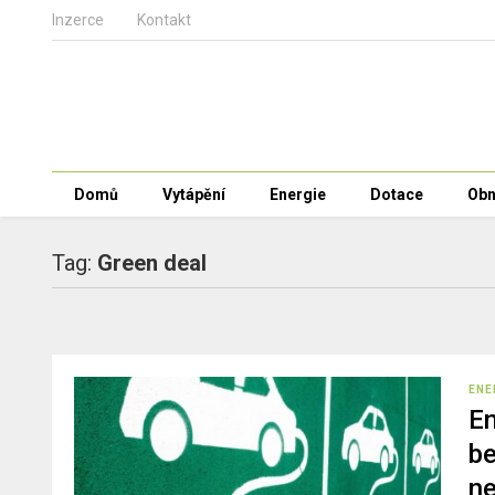
Inzerce
Kontakt
Domů
Vytápění
Energie
Dotace
Obn
Tag:
Green deal
ENE
E
be
ne