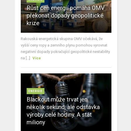
Růst cen energií pomáhá OMV
překonat dopady geopolitické
krize
Rakouská energetická skupina OMV očekává, že
vyšší ceny ropy a zemního plynu pomohou vyrovnat
negativní dopady pokračující geopolitické nestability
na [...]
Více
ENERGIE
Blackout může trvat jen
několik sekund, ale odstávka
výroby celé hodiny. A stát
miliony