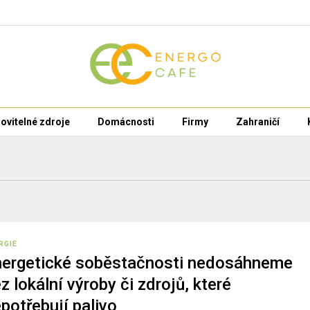
ovitelné zdroje
Domácnosti
Firmy
Zahraničí
RGIE
nergetické soběstačnosti nedosáhneme
z lokální výroby či zdrojů, které
potřebují palivo