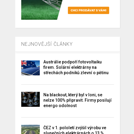
NEJNOVĚJŠÍ ČLÁNKY
Austrálie podpoří fotovoltaiku
firem. Solární elektrárny na
střechách podniků zlevní o pětinu
Na blackout, který byl v loni, se
nelze 100% připravit. Firmy posilují
energo odolnost
ČEZ v 1. pololetí zvýšil výrobu ve
slunečních elektrárnách o 13 %