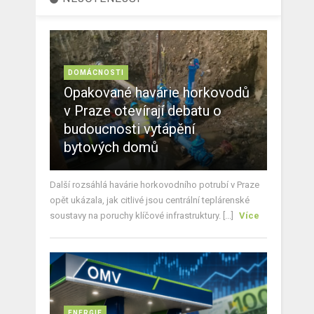
DOMÁCNOSTI
Opakované havárie horkovodů
v Praze otevírají debatu o
budoucnosti vytápění
bytových domů
Další rozsáhlá havárie horkovodního potrubí v Praze
opět ukázala, jak citlivé jsou centrální teplárenské
soustavy na poruchy klíčové infrastruktury. [...]
Více
ENERGIE