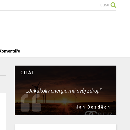
HLEDAT
Komentáře
CITÁT
„Jakákoliv energie má svůj zdroj.“
- Jan Bozděch