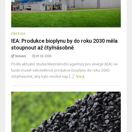
ENERGIE
IEA: Produkce bioplynu by do roku 2030 měla
stoupnout až čtyřnásobně
Redakce
29.02.2024
Podle aktuální studie Mezinárodní agentury pro energii (IEA) se
bude muset celosvětová produkce bioplynu do roku 2030
zčtyřnásobit, aby bylo možné nap [...]
Více