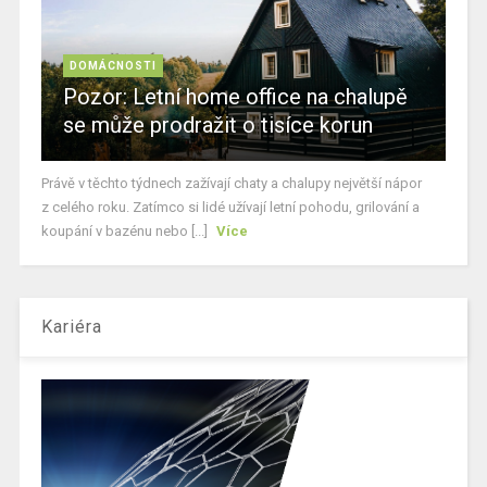
DOMÁCNOSTI
Pozor: Letní home office na chalupě
se může prodražit o tisíce korun
Právě v těchto týdnech zažívají chaty a chalupy největší nápor
z celého roku. Zatímco si lidé užívají letní pohodu, grilování a
koupání v bazénu nebo [...]
Více
Kariéra