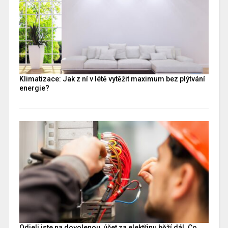
Klimatizace: Jak z ní v létě vytěžit maximum bez plýtvání
energie?
Odjeli jste na dovolenou, účet za elektřinu běží dál. Co