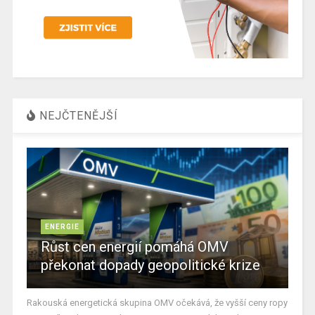
NEJČTENĚJŠÍ
ENERGIE
Růst cen energií pomáhá OMV
překonat dopady geopolitické krize
Rakouská energetická skupina OMV očekává, že vyšší ceny ropy