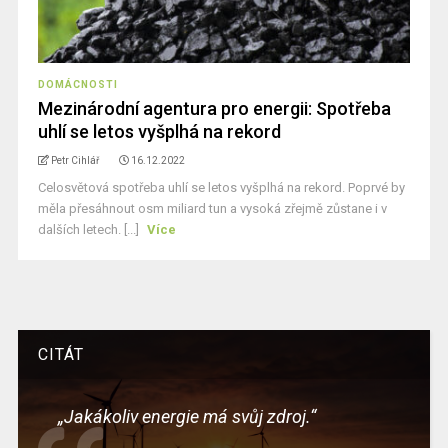
DOMÁCNOSTI
Mezinárodní agentura pro energii: Spotřeba
uhlí se letos vyšplhá na rekord
Petr Cihlář
16.12.2022
Celosvětová spotřeba uhlí se letos vyšplhá na rekord. Poprvé by
měla přesáhnout osm miliard tun a vysoká zřejmě zůstane i v
dalších letech. [...]
Více
CITÁT
„Jakákoliv energie má svůj zdroj.“