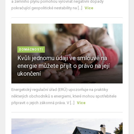
a zemního plynu pomohou vyrovnat negativní dopady
pokračující geopolitické nestability na [...]
Více
DOMÁCNOSTI
Kvůli jednomu údaji ve smlouvě na
energie můžete přijít o právo na její
ukončení
Energetický regulační úřad (ERÚ) upozorňuje na praktiky
některých obchodníků s energiemi, které mohou spotřebitele
připravit o jejich zákonná práva. V [...]
Více