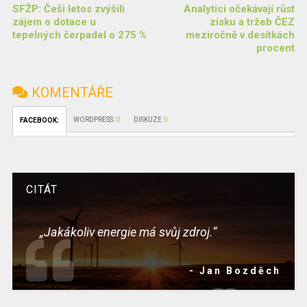
SFŽP: Češi letos zvýšili
Analytici očekávají růst
zájem o dotace u
zisku a tržeb ČEZ
tepelných čerpadel o 275 %
meziročně v desítkách
procent
KOMENTÁŘE
WORDPRESS:
0
DISKUZE
0
FACEBOOK:
CITÁT
„Jakákoliv energie má svůj zdroj.“
- Jan Bozděch