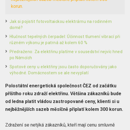
korun.
Jak si pojistit fotovoltaickou elektrárnu na rodinném
domě?
Hlučnost tepelných čerpadel: Účinnost tlumení vibrací při
různém výkonu je patrná až kolem 60 %
Předraženo: Za elektřinu platíme v sousedství nejvíc hned
po Němcích
Spotové ceny u elektřiny jsou často doporučovány jako
výhodné. Domácnostem se ale nevyplatí
Polostátní energetická společnost ČEZ od začátku
příštího roku zdraží elektřinu. Většina zákazníků bude
od ledna platit vládou zastropované ceny, klienti si u
nejběžnějších sazeb měsíčně připlatí kolem 300 korun.
Zdražení se netýká zákazníků, kteří mají cenu smluvně