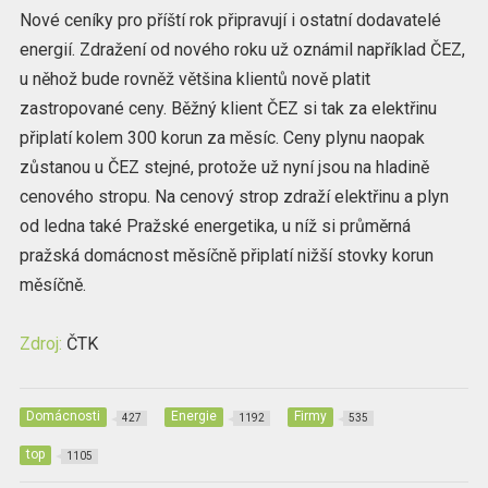
Nové ceníky pro příští rok připravují i ostatní dodavatelé
energií. Zdražení od nového roku už oznámil například ČEZ,
u něhož bude rovněž většina klientů nově platit
zastropované ceny. Běžný klient ČEZ si tak za elektřinu
připlatí kolem 300 korun za měsíc. Ceny plynu naopak
zůstanou u ČEZ stejné, protože už nyní jsou na hladině
cenového stropu. Na cenový strop zdraží elektřinu a plyn
od ledna také Pražské energetika, u níž si průměrná
pražská domácnost měsíčně připlatí nižší stovky korun
měsíčně.
Zdroj:
ČTK
Domácnosti
Energie
Firmy
427
1192
535
top
1105