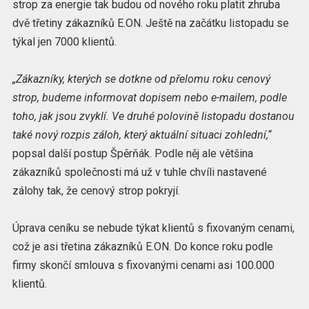
strop za energie tak budou od nového roku platit zhruba
dvě třetiny zákazníků E.ON. Ještě na začátku listopadu se
týkal jen 7000 klientů.
„Zákazníky, kterých se dotkne od přelomu roku cenový
strop, budeme informovat dopisem nebo e-mailem, podle
toho, jak jsou zvyklí. Ve druhé polovině listopadu dostanou
také nový rozpis záloh, který aktuální situaci zohlední,
“
popsal další postup Špěrňák. Podle něj ale většina
zákazníků společnosti má už v tuhle chvíli nastavené
zálohy tak, že cenový strop pokryjí.
Úprava ceníku se nebude týkat klientů s fixovaným cenami,
což je asi třetina zákazníků E.ON. Do konce roku podle
firmy skončí smlouva s fixovanými cenami asi 100.000
klientů.