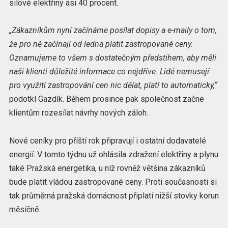
silové elektřiny asi 40 procent.
„Zákazníkům nyní začínáme posílat dopisy a e-maily o tom,
že pro ně začínají od ledna platit zastropované ceny.
Oznamujeme to všem s dostatečným předstihem, aby měli
naši klienti důležité informace co nejdříve. Lidé nemusejí
pro využití zastropování cen nic dělat, platí to automaticky,“
podotkl Gazdík. Během prosince pak společnost začne
klientům rozesílat návrhy nových záloh.
Nové ceníky pro příští rok připravují i ostatní dodavatelé
energií. V tomto týdnu už ohlásila zdražení elektřiny a plynu
také Pražská energetika, u níž rovněž většina zákazníků
bude platit vládou zastropované ceny. Proti současnosti si
tak průměrná pražská domácnost připlatí nižší stovky korun
měsíčně.