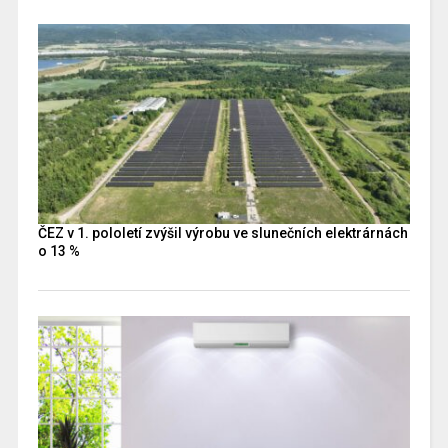
ČEZ v 1. pololetí zvýšil výrobu ve slunečních elektrárnách
o 13 %