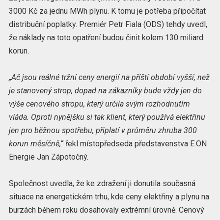
3000 Kč za jednu MWh plynu. K tomu je potřeba připočítat
distribuční poplatky. Premiér Petr Fiala (ODS) tehdy uvedl,
že náklady na toto opatření budou činit kolem 130 miliard
korun.
„Ač jsou reálné tržní ceny energií na příští období vyšší, než
je stanovený strop, dopad na zákazníky bude vždy jen do
výše cenového stropu, který určila svým rozhodnutím
vláda. Oproti nynějšku si tak klient, který používá elektřinu
jen pro běžnou spotřebu, připlatí v průměru zhruba 300
korun měsíčně,“
řekl místopředseda představenstva E.ON
Energie Jan Zápotočný.
Společnost uvedla, že ke zdražení ji donutila současná
situace na energetickém trhu, kde ceny elektřiny a plynu na
burzách během roku dosahovaly extrémní úrovně. Cenový