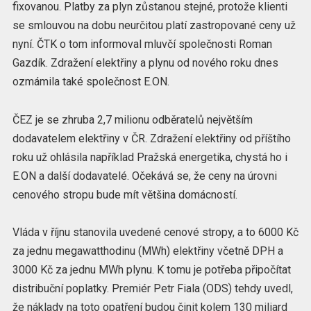
fixovanou. Platby za plyn zůstanou stejné, protože klienti
se smlouvou na dobu neurčitou platí zastropované ceny už
nyní. ČTK o tom informoval mluvčí společnosti Roman
Gazdík. Zdražení elektřiny a plynu od nového roku dnes
ozmámila také společnost E.ON.
ČEZ je se zhruba 2,7 milionu odběratelů největším
dodavatelem elektřiny v ČR. Zdražení elektřiny od příštího
roku už ohlásila například Pražská energetika, chystá ho i
E.ON a další dodavatelé. Očekává se, že ceny na úrovni
cenového stropu bude mít většina domácností.
Vláda v říjnu stanovila uvedené cenové stropy, a to 6000 Kč
za jednu megawatthodinu (MWh) elektřiny včetně DPH a
3000 Kč za jednu MWh plynu. K tomu je potřeba připočítat
distribuční poplatky. Premiér Petr Fiala (ODS) tehdy uvedl,
že náklady na toto opatření budou činit kolem 130 miliard