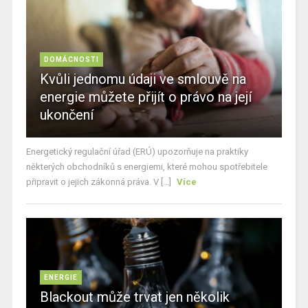
DOMÁCNOSTI
Kvůli jednomu údaji ve smlouvě na
energie můžete přijít o právo na její
ukončení
Energetický regulační úřad (ERÚ) upozorňuje na praktiky
některých obchodníků s energiemi, které mohou spotřebitele
připravit o jejich zákonná práva. V [...]
Více
ENERGIE
Blackout může trvat jen několik