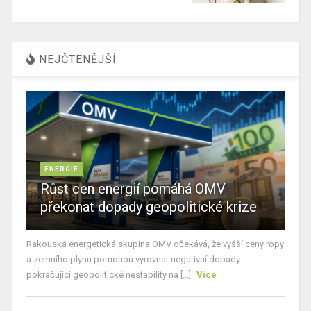
NEJČTENĚJŠÍ
ENERGIE
Růst cen energií pomáhá OMV
překonat dopady geopolitické krize
Rakouská energetická skupina OMV očekává, že vyšší ceny ropy
a zemního plynu pomohou vyrovnat negativní dopady
pokračující geopolitické nestability na [...]
Více