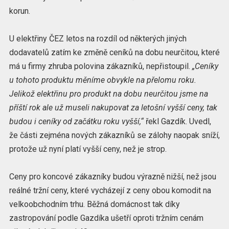
korun.
U elektřiny ČEZ letos na rozdíl od některých jiných
dodavatelů zatím ke změně ceníků na dobu neurčitou, které
má u firmy zhruba polovina zákazníků, nepřistoupil.
„Ceníky
u tohoto produktu měníme obvykle na přelomu roku.
Jelikož elektřinu pro produkt na dobu neurčitou jsme na
příští rok ale už museli nakupovat za letošní vyšší ceny, tak
budou i ceníky od začátku roku vyšší,“
řekl Gazdík. Uvedl,
že části zejména nových zákazníků se zálohy naopak sníží,
protože už nyní platí vyšší ceny, než je strop.
Ceny pro koncové zákazníky budou výrazně nižší, než jsou
reálné tržní ceny, které vycházejí z ceny obou komodit na
velkoobchodním trhu. Běžná domácnost tak díky
zastropování podle Gazdíka ušetří oproti tržním cenám