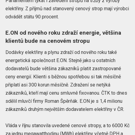
Parlamentem týkat i zavedení stropů na tržby z výroby
elektřiny. Z příjmů nad stanovený cenový strop mají výrobci
odvádět státu 90 procent.
E.ON od nového roku zdraží energie, většina
klientů bude na cenovém stropu
Dodávky elektřiny a plynu zdraží od nového roku také
energetická společnost E.ON. Stejně jako u ostatních
dodavatelů bude většina zákazníků platit zastropované
ceny energií. Klienti s běžnou spotřebou si tak měsíčně
připlatí asi 300 korun měsíčně. Zdražení se netýká
zákazníků, kteří mají cenu smluvně fixovanou. ČTK to dnes
sdělil mluvčí firmy Roman Špěrňák. E.ON je s 1,4 milionu
zákazníků druhým největším dodavatelem elektřiny v ČR.
Vláda v říjnu stanovila uvedené cenové stropy, a to 6000 Kč
za jednu megawatthodinu (MWh) elektřiny včetně DPH a