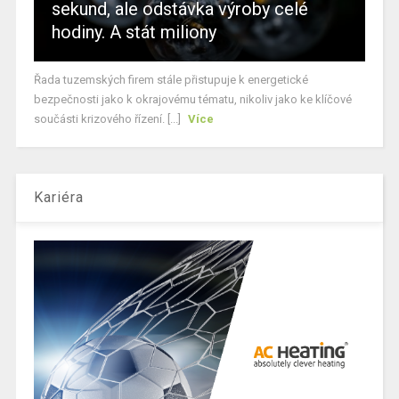
sekund, ale odstávka výroby celé
hodiny. A stát miliony
Řada tuzemských firem stále přistupuje k energetické
bezpečnosti jako k okrajovému tématu, nikoliv jako ke klíčové
součásti krizového řízení. [...]
Více
Kariéra