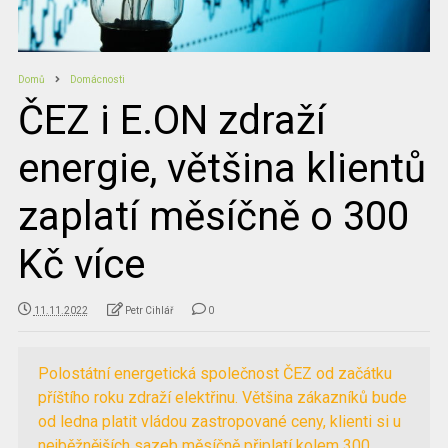
Domů
Domácnosti
ČEZ i E.ON zdraží
energie, většina klientů
zaplatí měsíčně o 300
Kč více
11.11.2022
Petr Cihlář
0
Polostátní energetická společnost ČEZ od začátku
příštího roku zdraží elektřinu. Většina zákazníků bude
od ledna platit vládou zastropované ceny, klienti si u
nejběžnějších sazeb měsíčně připlatí kolem 300