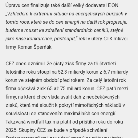
Úpravu cen finalizuje také další velký dodavatel E.ON.
„Vzhledem k extrémní situaci na energetických burzách v
tomto roce, která se do cen energií na další rok propisuje,
budeme muset ke zdražení standardních ceníků, stejně
jako naše konkurence, přistoupit,“
řekl v úterý ČTK mluvčí
firmy Roman Šperňák.
ČEZ dnes oznámil, že čistý zisk firmy za tři čtvrtletí
letošního roku stoupl na 52,3 miliardy korun z 6,7 miliardy
korun ve stejném období před rokem. Za celý letošní rok
firma očekává zisk 65 až 75 miliard korun. ČEZ patří mezi
firmy, na které chce vláda uvalit daň z neočekávaných
zisků, která má sloužit k pokrytí mimořádných nákladů v
souvislosti se stanovením maximálních cen energií.
Takzvaná windfall tax má platit od příštího roku do roku
2025. Skupiny ČEZ se bude v případě schválení