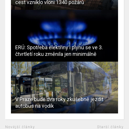
cest vzniklo vloni 1340 požárů
ERÚ: Spotřeba elektřiny i plynu se ve 3.
čtvrtletí roku změnila jen minimálně
V Praze bude dva roky zkušebně jezdit
autobus na vodík
Novější články
Starší články