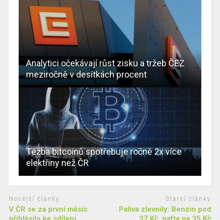
Analytici očekávají růst zisku a tržeb ČEZ
meziročně v desítkách procent
Těžba bitcoinů spotřebuje ročně 2x více
elektřiny než ČR
Novější články
Starší články
V ČR se za první měsíc
Paliva zlevnily: Benzin pod
přihlásilo ke sdílení
37 Kč, nafta na 35 Kč