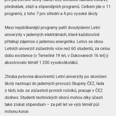
přednášek, stáží a stipendijních programů. Celkem jde o 11
programů, z toho 7 pro střední a 4 pro vysoké školy.
Mezi nejoblíbenější programy patří dvoutýdenní Letní
univerzity v jaderných elektrárnách, které každoročně
přitahují zájemce o jadernou energetiku. Letos se obou
Letních univerzit zúčastnilo více než 60 studentů, za celou
dobu existence (v Temelíně 19 let, v Dukovanech 16 let) ji
absolvovalo téměř 1 200 vysokoškoláků.
Zhruba polovina absolventů Letní univerzity po skončení
školy nastoupí do jaderných provozů Skupiny ČEZ, řada
z těch, kdo se zúčastnili prvních ročníků, pracuje v ČEZ
dodnes. Studenti technických oborů mohou díky účasti
také získat stipendium – za pět let ve výši téměř půl
milionu korun.