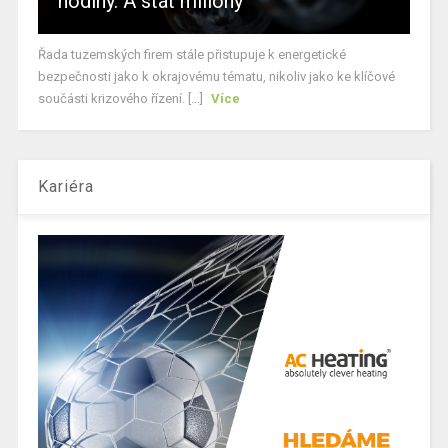
hodiny. A stát miliony
Řada tuzemských firem stále přistupuje k energetické
bezpečnosti jako k okrajovému tématu, nikoliv jako ke klíčové
součásti krizového řízení. [...]
Více
Kariéra