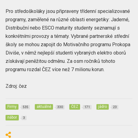
Pro středoškoláky jsou připraveny třídenní specializované
programy, zaměřené na různé oblasti energetiky: Jaderné,
Distribuční nebo ESCO maturity studenty seznamují s
konkrétními provozy a tématy. Vybrané partnerské střední
školy se mohou zapojit do Motivačního programu Prokopa
Diviše, v němž nejlepší studenti vybraných elektro oborů
získávají peněžitou odměnu. Za osm ročníků tohoto
programu rozdal ČEZ více než 7 milionu korun.
Zdroj: čez
Firmy
aktuálně
ČEZ
jádro
535
330
171
23
nábor
3