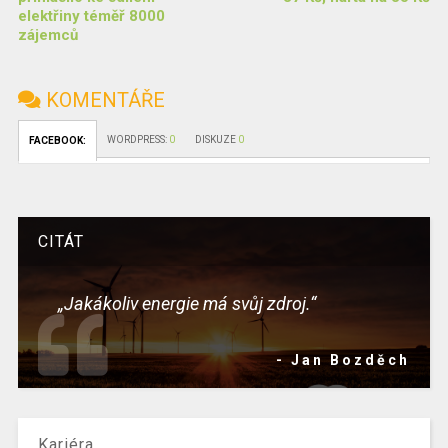
elektřiny téměř 8000
zájemců
KOMENTÁŘE
WORDPRESS:
0
DISKUZE
0
FACEBOOK:
CITÁT
„Jakákoliv energie má svůj zdroj.“
- Jan Bozděch
Kariéra