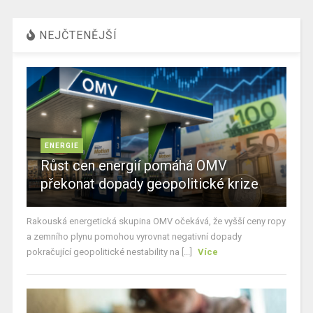
NEJČTENĚJŠÍ
ENERGIE
Růst cen energií pomáhá OMV
překonat dopady geopolitické krize
Rakouská energetická skupina OMV očekává, že vyšší ceny ropy
a zemního plynu pomohou vyrovnat negativní dopady
pokračující geopolitické nestability na [...]
Více