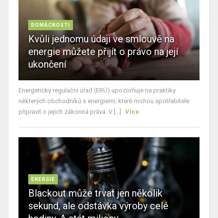
DOMÁCNOSTI
Kvůli jednomu údaji ve smlouvě na
energie můžete přijít o právo na její
ukončení
Energetický regulační úřad (ERÚ) upozorňuje na praktiky
některých obchodníků s energiemi, které mohou spotřebitele
připravit o jejich zákonná práva. V [...]
Více
ENERGIE
Blackout může trvat jen několik
sekund, ale odstávka výroby celé