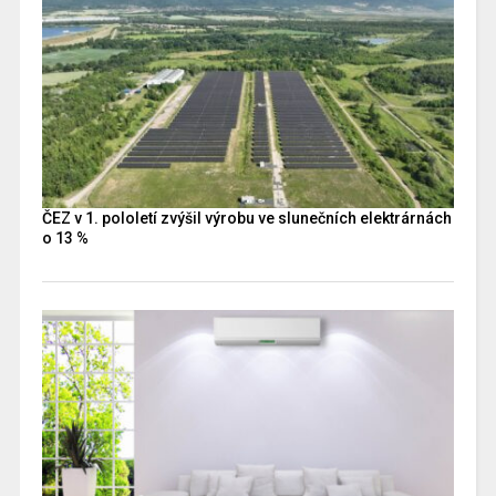
ČEZ v 1. pololetí zvýšil výrobu ve slunečních elektrárnách
o 13 %