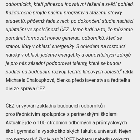
odbornících, kteří přinesou inovativní řešení a svěží pohled.
Každoročně projde našimi programy a stážemi stovky
studentů, přičemž řada z nich po dokončení studia nachází
uplatnění ve společnosti ČEZ.
Jsme hrdí na to, že můžeme
pomáhat formovat novou generaci odborníků, kteří se
stanou lídry v oblasti energetiky. S ohledem na rostoucí
nároky v oblasti jaderné energetiky a obnovitelných zdrojů
je pro nás zásadní podporovat talenty, které se budou
podílet na budoucím rozvoji těchto klíčových oblastí,“
řekla
Michaela Chaloupková, členka představenstva a ředitelka
divize správa ČEZ.
ČEZ si vytváří základnu budoucích odborníků i
prostřednictvím spolupráce s partnerskými školami.
Aktuálně jde o 100 středních odborných a průmyslových
škol, gymnázií a vysokoškolských fakult a univerzit. Nejen
pro partnerské školy nabízí ČEZ bohatou nabídku exkurzí,