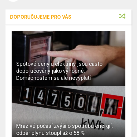
DOPORUČUJEME PRO VÁS
Spotové ceny u elektřiny jsou často
doporučovány jako výhodné.
Domácnostem se ale nevyplatí
Mrazivé počasí zvýšilo spotřebu energií,
odběr plynu stoupl až o 58 %