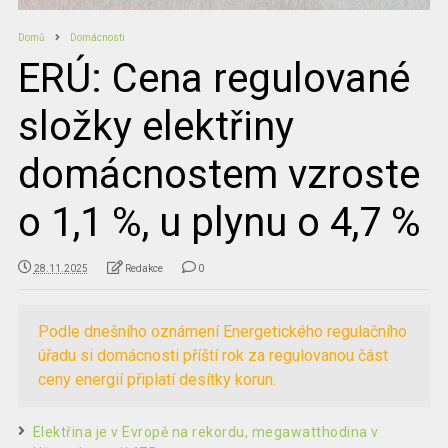
Domů
Domácnosti
ERÚ: Cena regulované
složky elektřiny
domácnostem vzroste
o 1,1 %, u plynu o 4,7 %
28.11.2025
Redakce
0
Podle dnešního oznámení Energetického regulačního
úřadu si domácnosti příští rok za regulovanou část
ceny energií připlatí desítky korun.
Elektřina je v Evropě na rekordu, megawatthodina v