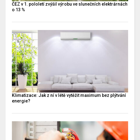
ČEZ v 1. pololetí zvýšil výrobu ve slunečních elektrárnách
o 13 %
Klimatizace: Jak z ní v létě vytěžit maximum bez plýtvání
energie?