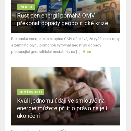
ENERGIE
Růst cen energií pomáhá OMV
překonat dopady geopolitické krize
Rakouská energetická skupina OMV očekává, že vyšší ceny ropy
a zemního plynu pomohou vyrovnat negativní dopady
pokračující geopolitické nestability na [...]
Více
DOMÁCNOSTI
Kvůli jednomu údaji ve smlouvě na
energie můžete přijít o právo na její
ukončení