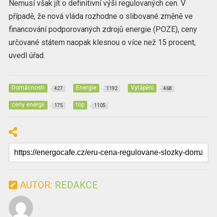
Nemusí však jít o definitivní výši regulovaných cen. V
případě, že nová vláda rozhodne o slibované změně ve
financování podporovaných zdrojů energie (POZE), ceny
určované státem naopak klesnou o více než 15 procent,
uvedl úřad.
Domácnosti
Energie
Vytápění
427
1192
468
ceny energií
top
175
1105
AUTOR:
REDAKCE