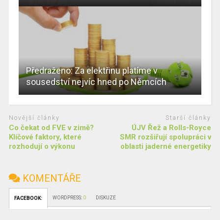
Předraženo: Za elektřinu platíme v
sousedství nejvíc hned po Němcích
Novější články
Starší články
Co čekat od FVE v zimě?
ÚJV Řež a Rolls-Royce
Klíčové faktory, které
SMR rozšiřují spolupráci v
rozhodují o výkonu
oblasti jaderné energetiky
KOMENTÁŘE
WORDPRESS:
0
DISKUZE
FACEBOOK: