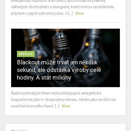
Energetický regulační úřad (ERÚ) upozorňuje na praktiky
některých obchodníků s energiemi, které mohou spotřebitele
připravit o jejich zákonná práva. V [...]
Více
ENERGIE
Blackout může trvat jen několik
sekund, ale odstávka výroby celé
hodiny. A stát miliony
Řada tuzemských firem stále přistupuje k energetické
bezpečnosti jako k okrajovému tématu, nikoliv jako ke klíčové
součásti krizového řízení. [...]
Více