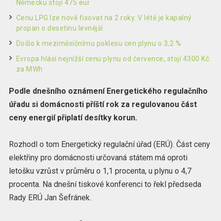
Německu stojí 475 eur
Cenu LPG lze nově fixovat na 2 roky. V létě je kapalný
propan o desetinu levnější
Došlo k meziměsíčnímu poklesu cen plynu o 3,2 %
Evropa hlásí nejnížší cenu plynu od července, stojí 4300 Kč
za MWh
Podle dnešního oznámení Energetického regulačního
úřadu si domácnosti příští rok za regulovanou část
ceny energií připlatí desítky korun.
Rozhodl o tom Energetický regulační úřad (ERÚ). Část ceny
elektřiny pro domácnosti určovaná státem má oproti
letošku vzrůst v průměru o 1,1 procenta, u plynu o 4,7
procenta. Na dnešní tiskové konferenci to řekl předseda
Rady ERÚ Jan Šefránek.