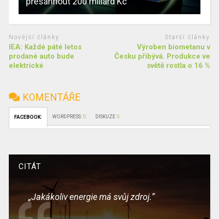
přesáhnout 200 miliard Kč
Novější články
Starší články
IEA: Každé páté letos
Výroben biometanu v
prodané auto bude
Česku přibývá. Produkce ve
elektrické
světě rostla o 16 %
KOMENTÁŘE
WORDPRESS:
0
DISKUZE
0
FACEBOOK:
CITÁT
„Jakákoliv energie má svůj zdroj.“