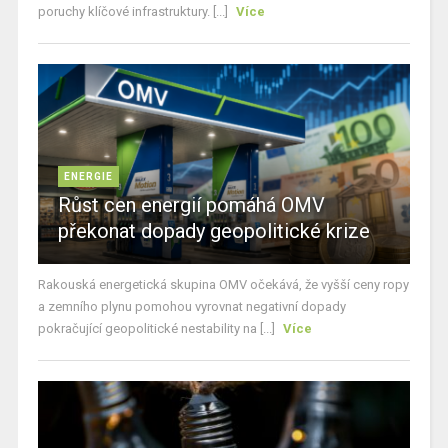
poruchy klíčové infrastruktury. [...]
Více
ENERGIE
Růst cen energií pomáhá OMV
překonat dopady geopolitické krize
Rakouská energetická skupina OMV očekává, že vyšší ceny ropy
a zemního plynu pomohou vyrovnat negativní dopady
pokračující geopolitické nestability na [...]
Více