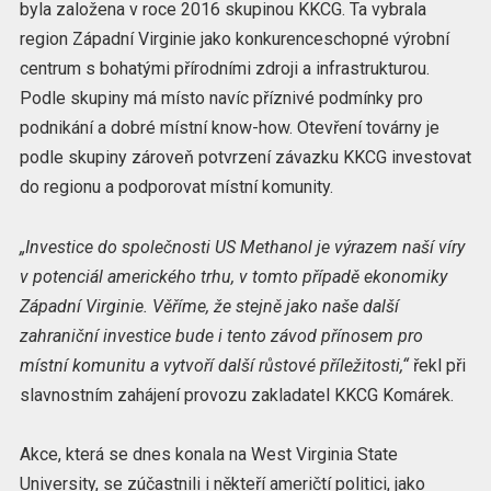
byla založena v roce 2016 skupinou KKCG. Ta vybrala
region Západní Virginie jako konkurenceschopné výrobní
centrum s bohatými přírodními zdroji a infrastrukturou.
Podle skupiny má místo navíc příznivé podmínky pro
podnikání a dobré místní know-how. Otevření továrny je
podle skupiny zároveň potvrzení závazku KKCG investovat
do regionu a podporovat místní komunity.
„Investice do společnosti US Methanol je výrazem naší víry
v potenciál amerického trhu, v tomto případě ekonomiky
Západní Virginie. Věříme, že stejně jako naše další
zahraniční investice bude i tento závod přínosem pro
místní komunitu a vytvoří další růstové příležitosti,“
řekl při
slavnostním zahájení provozu zakladatel KKCG Komárek.
Akce, která se dnes konala na West Virginia State
University, se zúčastnili i někteří američtí politici, jako