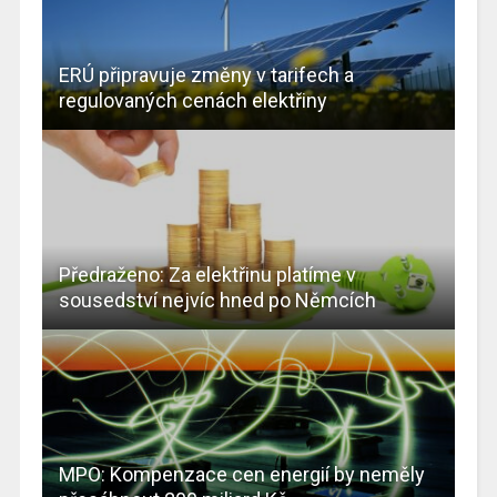
ERÚ připravuje změny v tarifech a
regulovaných cenách elektřiny
Předraženo: Za elektřinu platíme v
sousedství nejvíc hned po Němcích
MPO: Kompenzace cen energií by neměly