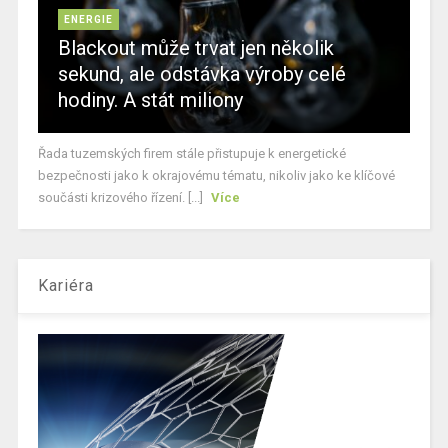
ENERGIE
Blackout může trvat jen několik
sekund, ale odstávka výroby celé
hodiny. A stát miliony
Řada tuzemských firem stále přistupuje k energetické
bezpečnosti jako k okrajovému tématu, nikoliv jako ke klíčové
součásti krizového řízení. [...]
Více
Kariéra