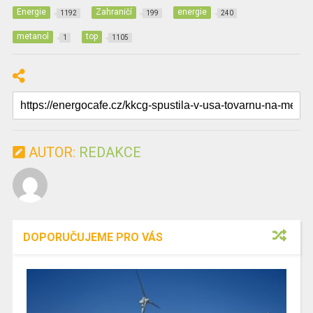
Energie
Zahraničí
energie
1192
199
240
metanol
top
1
1105
AUTOR:
REDAKCE
DOPORUČUJEME PRO VÁS