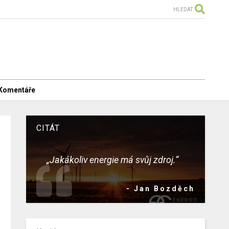
HLEDAT
Komentáře
CITÁT
„Jakákoliv energie má svůj zdroj.“
- Jan Bozděch