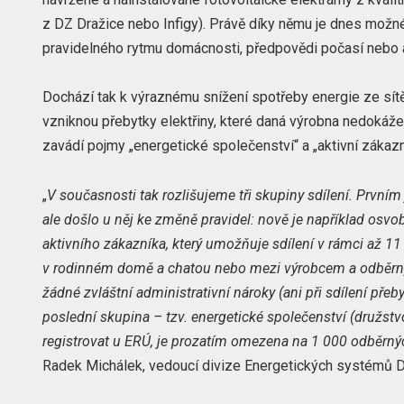
z DZ Dražice nebo Infigy). Právě díky němu je dnes možné
pravidelného rytmu domácnosti, předpovědi počasí nebo 
Dochází tak k výraznému snížení spotřeby energie ze sítě
vzniknou přebytky elektřiny, které daná výrobna nedokáže 
zavádí pojmy „energetické společenství“ a „aktivní zákaz
„
V současnosti tak rozlišujeme tři skupiny sdílení. Prvním
ale došlo u něj ke změně pravidel: nově je například osvo
aktivního zákazníka, který umožňuje sdílení v rámci až 11
v rodinném domě a chatou nebo mezi výrobcem a odběrnými
žádné zvláštní administrativní nároky (ani při sdílení přeb
poslední skupina – tzv. energetické společenství (družstv
registrovat u ERÚ, je prozatím omezena na 1 000 odběrný
Radek Michálek, vedoucí divize Energetických systémů D