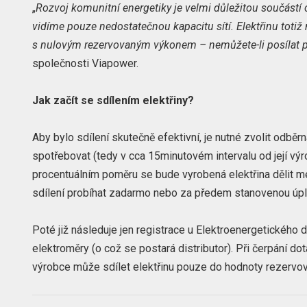
„
Rozvoj komunitní energetiky je velmi důležitou součástí
vidíme pouze nedostatečnou kapacitu sítí. Elektřinu totiž
s nulovým rezervovaným výkonem – nemůžete-li posílat přet
společnosti Viapower.
Jak začít se sdílením elektřiny?
Aby bylo sdílení skutečně efektivní, je nutné zvolit odbě
spotřebovat (tedy v cca 15minutovém intervalu od její výro
procentuálním poměru se bude vyrobená elektřina dělit me
sdílení probíhat zadarmo nebo za předem stanovenou úpl
Poté již následuje jen registrace u Elektroenergetickéh
elektroměry (o což se postará distributor). Při čerpání dot
výrobce může sdílet elektřinu pouze do hodnoty rezervov