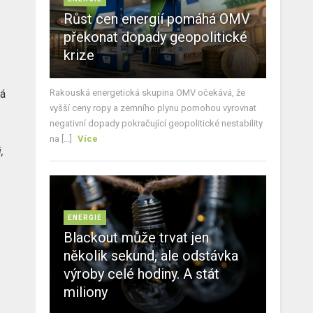
Růst cen energií pomáhá OMV
překonat dopady geopolitické
krize
Rakouská energetická skupina OMV očekává, že
rá
vyšší ceny ropy a zemního plynu pomohou vyrovnat
negativní dopady pokračující geopolitické nestability
na [...]
Více
,
ENERGIE
o
Blackout může trvat jen
několik sekund, ale odstávka
výroby celé hodiny. A stát
miliony