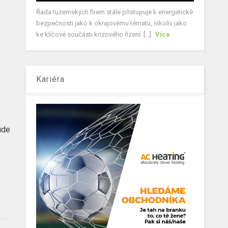
Řada tuzemských firem stále přistupuje k energetické
bezpečnosti jako k okrajovému tématu, nikoliv jako
ke klíčové součásti krizového řízení. [...]
Více
Kariéra
ude