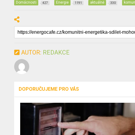
Domácnosti
Energie
aktuálně
komuni
427
1191
330
AUTOR:
REDAKCE
DOPORUČUJEME PRO VÁS