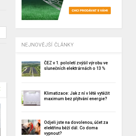
NEJNOVĚJŠÍ ČLÁNKY
ČEZ v 1. pololetí zvýšil výrobu ve
slunečních elektrárnách o 13 %
Klimatizace: Jak z ní v létě vytěžit
maximum bez plýtvání energie?
Odjeli jste na dovolenou, účet za
elektřinu běží dál. Co doma
vypnout?