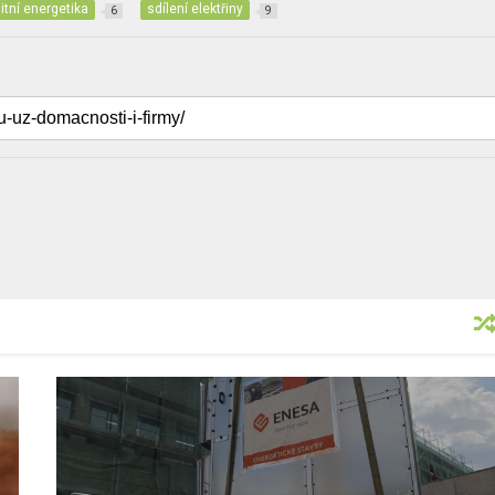
tní energetika
sdílení elektřiny
6
9