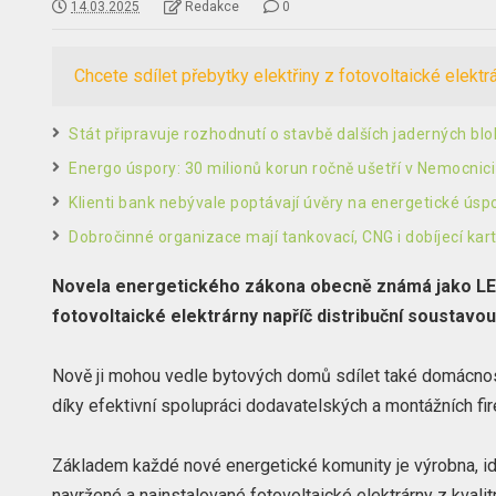
14.03.2025
Redakce
0
Chcete sdílet přebytky elektřiny z fotovoltaické elektr
Stát připravuje rozhodnutí o stavbě dalších jaderných bl
Energo úspory: 30 milionů korun ročně ušetří v Nemocnic
Klienti bank nebývale poptávají úvěry na energetické úsp
Dobročinné organizace mají tankovací, CNG i dobíjecí kar
Novela energetického zákona obecně známá jako LEX O
fotovoltaické elektrárny napříč distribuční soustavou
Nově ji mohou vedle bytových domů sdílet také domácnosti
díky efektivní spolupráci dodavatelských a montážních fi
Základem každé nové energetické komunity je výrobna, i
navržené a nainstalované fotovoltaické elektrárny z kvali