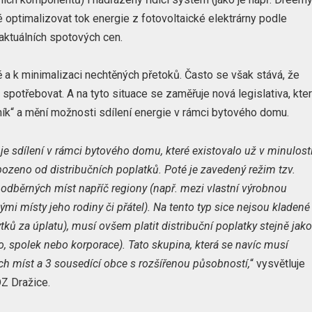
 optimalizovat tok energie z fotovoltaické elektrárny podle
aktuálních spotových cen.
 a k minimalizaci nechtěných přetoků. Často se však stává, že
spotřebovat. A na tyto situace se zaměřuje nová legislativa, kte
ník“ a mění možnosti sdílení energie v rámci bytového domu.
 je sdílení v rámci bytového domu, které existovalo už v minulosti
bozeno od distribučních poplatků. Poté je zavedený režim tzv.
 odběrných míst napříč regiony (např. mezi vlastní výrobnou
 místy jeho rodiny či přátel). Na tento typ sice nejsou kladené
ytků za úplatu), musí ovšem platit distribuční poplatky stejně jak
o, spolek nebo korporace). Tato skupina, která se navíc musí
ch míst a 3 sousedící obce s rozšířenou působností,
“ vysvětluje
Z Dražice.