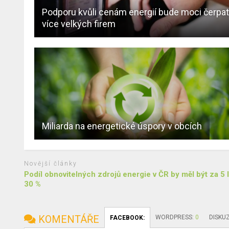
Podporu kvůli cenám energií bude moci čerpa
více velkých firem
Miliarda na energetické úspory v obcích
Novější články
Podíl obnovitelných zdrojů energie v ČR by měl být za 5 
30 %
KOMENTÁŘE
WORDPRESS:
0
DISKU
FACEBOOK: