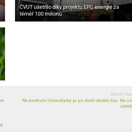
t
ČVUT ušetřilo díky projektu EPC energie za
téměř 100 milionů
Starší člá
let
Na kontrolu fotovoltaiky je po zimě ideální čas. Na c
zaměř
ZE