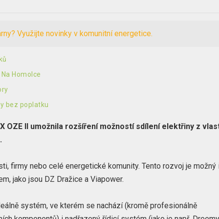
árny? Využijte novinky v komunitní energetice.
oků
i Na Homolce
ory
ty bez poplatku
ZE II umožnila rozšíření možností sdílení elektřiny z vlas
.
, firmy nebo celé energetické komunity. Tento rozvoj je možný 
rem, jako jsou DZ Dražice a Viapower.
deálně systém, ve kterém se nachází (kromě profesionálně
tních komponentů) i nadřazený řídicí systém (jako je např. Dreem