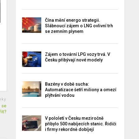
Čína mění energo strategii.
Slábnoucí zájem o LNG ovlivní trh
se zemním plynem
Zájem o tovární LPG vozy trvá. V
Česku přibývají nové modely
Bazény v době sucha:
Automatizace šetří miliony a omezí
plýtvání vodou
nky
o se
it?
V pololetí v Česku meziročně
přibylo 500 nabíjecích stanic. Řidiči
i firmy rekordně dobíjejí