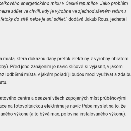
 celkového energetického mixu v České republice. Jako problém
 nelze sdílet ve chvíli, kdy je výrobna ve zjednodušeném režimu
oky do sítě, nelze je ani sdílet,
“ dodává Jakub Rous, jednatel
rná místa, která dokážou daný přetok elektřiny z výrobny obratem
by). Před jeho zahájením je navíc klíčové si vyjasnit, v jakém
zi odběrná místa, v jakém pořadí ji budou moci využívat a zda b
atu.
o datového centra a osazení všech zapojených míst průběhovými
ace na fotovoltaickou elektrárnu je navíc třeba myslet na to, že
aného výkonu (a to bývá max. polovina instalovaného výkonu).