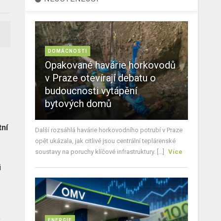
DOMÁCNOSTI
Opakované havárie horkovodů
v Praze otevírají debatu o
budoucnosti vytápění
bytových domů
tní
Další rozsáhlá havárie horkovodního potrubí v Praze
opět ukázala, jak citlivé jsou centrální teplárenské
soustavy na poruchy klíčové infrastruktury. [...]
Více
i
y
ENERGIE