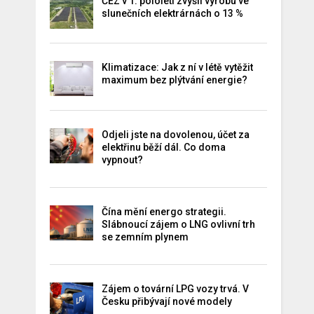
ČEZ v 1. pololetí zvýšil výrobu ve
slunečních elektrárnách o 13 %
Klimatizace: Jak z ní v létě vytěžit
maximum bez plýtvání energie?
Odjeli jste na dovolenou, účet za
elektřinu běží dál. Co doma
vypnout?
Čína mění energo strategii.
Slábnoucí zájem o LNG ovlivní trh
se zemním plynem
Zájem o tovární LPG vozy trvá. V
Česku přibývají nové modely