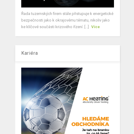
Řada tuzemských firem stále přistupuje k energetické
bezpečnosti jako k okrajovému tématu, nikoliv jako
ke klíčové součásti krizového řízení. [...]
Více
Kariéra