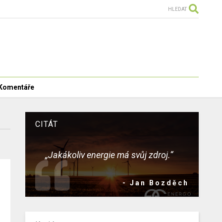
HLEDAT
Komentáře
CITÁT
„Jakákoliv energie má svůj zdroj.“
- Jan Bozděch