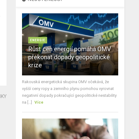
ENERGIE
Růst cen energií pomáhá OMV
překonat dopady geopolitické
krize
Rakouská energetická skupina OMV očekává, že
vyšší ceny ropy a zemního plynu pomohou vyrovnat
negativní dopady pokračující geopolitické nestability
NKY
na [...]
Více