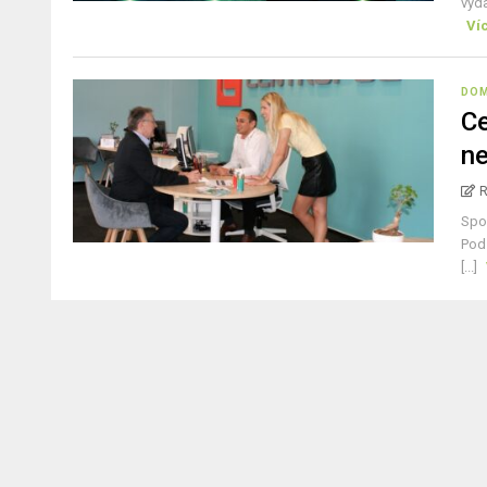
výda
Ví
DO
Ce
ne
Spol
Pod
[...]