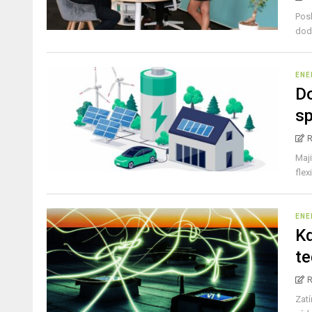
Posk
dodá
ENE
Do
sp
Maji
flex
ENE
Kd
te
Zat