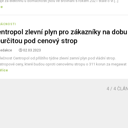
je za elektřinu u domácností jsou ve srovnání s rokem 2021 stále o ví [...]
ce
MÁCNOSTI
ntropol zlevní plyn pro zákazníky na dobu
určitou pod cenový strop
Redakce
02.03.2023
ečnost Centropol od příštího týdne zlevní zemní plyn pod vládní strop.
stropové ceny, které budou oproti cenovému stropu o 311 korun za megawat
Více
4
/ 4 ČLÁ