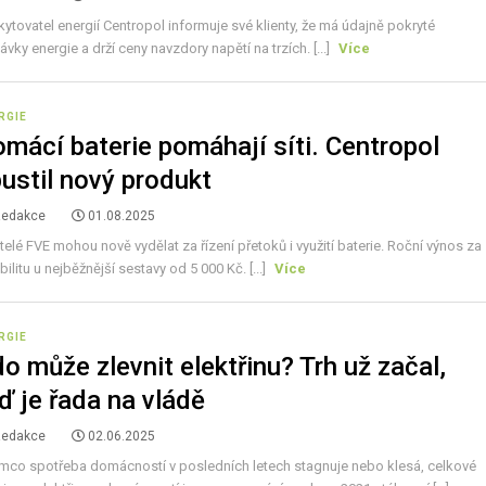
ytovatel energií Centropol informuje své klienty, že má údajně pokryté
vky energie a drží ceny navzdory napětí na trzích. [...]
Více
RGIE
mácí baterie pomáhají síti. Centropol
ustil nový produkt
Redakce
01.08.2025
telé FVE mohou nově vydělat za řízení přetoků i využití baterie. Roční výnos za
ibilitu u nejběžnější sestavy od 5 000 Kč. [...]
Více
RGIE
o může zlevnit elektřinu? Trh už začal,
ď je řada na vládě
Redakce
02.06.2025
ímco spotřeba domácností v posledních letech stagnuje nebo klesá, celkové