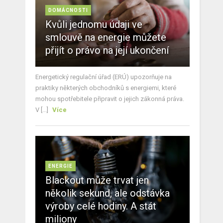
DOMÁCNOSTI
Kvůli jednomu údaji ve
smlouvě na energie můžete
přijít o právo na její ukončení
Energetický regulační úřad (ERÚ) upozorňuje na
praktiky některých obchodníků s energiemi, které
mohou spotřebitele připravit o jejich zákonná práva.
V [...]
Více
ENERGIE
Blackout může trvat jen
několik sekund, ale odstávka
výroby celé hodiny. A stát
miliony