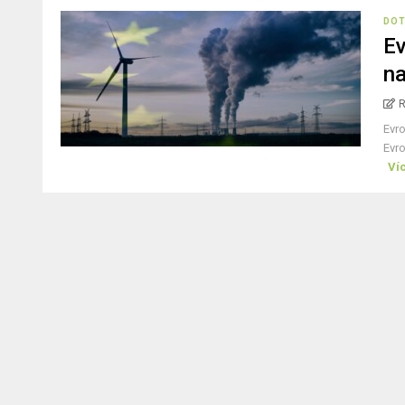
DOT
Ev
na
Evro
Evro
Ví