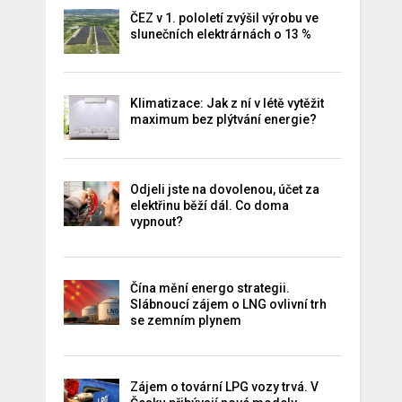
ČEZ v 1. pololetí zvýšil výrobu ve
slunečních elektrárnách o 13 %
Klimatizace: Jak z ní v létě vytěžit
maximum bez plýtvání energie?
Odjeli jste na dovolenou, účet za
elektřinu běží dál. Co doma
vypnout?
Čína mění energo strategii.
Slábnoucí zájem o LNG ovlivní trh
se zemním plynem
Zájem o tovární LPG vozy trvá. V