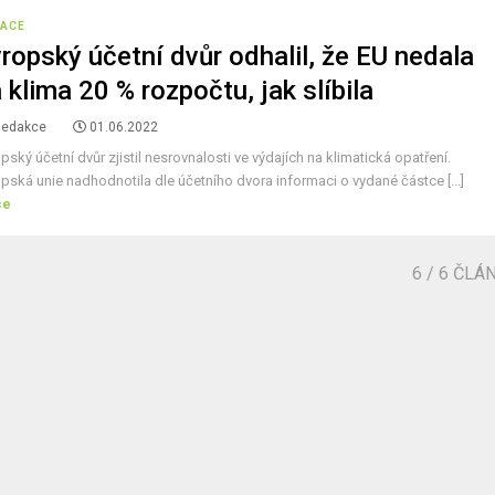
ACE
ropský účetní dvůr odhalil, že EU nedala
 klima 20 % rozpočtu, jak slíbila
Redakce
01.06.2022
pský účetní dvůr zjistil nesrovnalosti ve výdajích na klimatická opatření.
pská unie nadhodnotila dle účetního dvora informaci o vydané částce [...]
ce
6
/ 6 ČLÁ