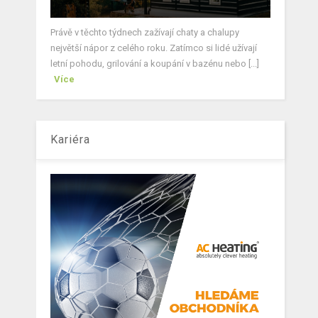
Právě v těchto týdnech zažívají chaty a chalupy
největší nápor z celého roku. Zatímco si lidé užívají
letní pohodu, grilování a koupání v bazénu nebo [...]
Více
Kariéra