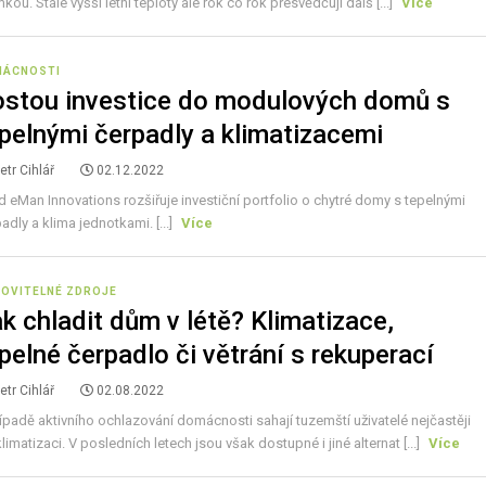
mkou. Stále vyšší letní teploty ale rok co rok přesvědčují dalš [...]
Více
MÁCNOSTI
stou investice do modulových domů s
pelnými čerpadly a klimatizacemi
etr Cihlář
02.12.2022
 eMan Innovations rozšiřuje investiční portfolio o chytré domy s tepelnými
adly a klima jednotkami. [...]
Více
OVITELNÉ ZDROJE
k chladit dům v létě? Klimatizace,
pelné čerpadlo či větrání s rekuperací
etr Cihlář
02.08.2022
ípadě aktivního ochlazování domácnosti sahají tuzemští uživatelé nejčastěji
limatizaci. V posledních letech jsou však dostupné i jiné alternat [...]
Více