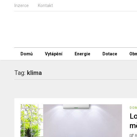
Inzerce
Kontakt
Domů
Vytápění
Energie
Dotace
Obn
Tag:
klima
DO
Lo
m