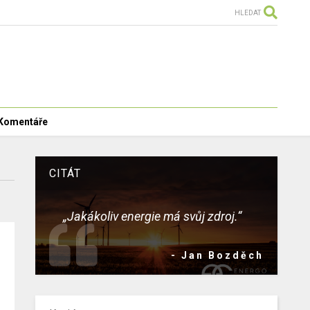
HLEDAT
Komentáře
CITÁT
„Jakákoliv energie má svůj zdroj.“
- Jan Bozděch