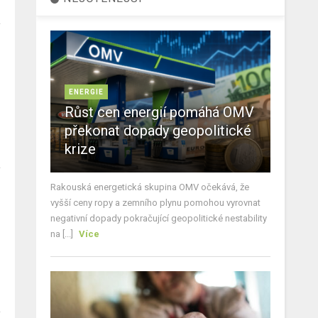
ENERGIE
Růst cen energií pomáhá OMV
překonat dopady geopolitické
krize
Rakouská energetická skupina OMV očekává, že
vyšší ceny ropy a zemního plynu pomohou vyrovnat
negativní dopady pokračující geopolitické nestability
na [...]
Více