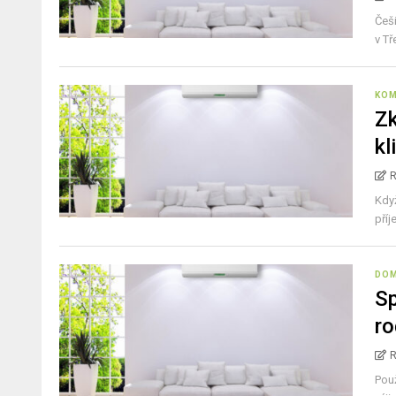
Češi
v Tře
KOM
Zk
kl
Když
příj
DO
Sp
ro
Použ