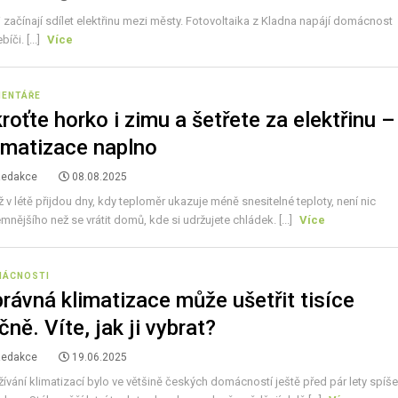
 začínají sdílet elektřinu mezi městy. Fotovoltaika z Kladna napájí domácnost
bíči. [...]
Více
ENTÁŘE
roťte horko i zimu a šetřete za elektřinu –
imatizace naplno
Redakce
08.08.2025
 v létě přijdou dny, kdy teploměr ukazuje méně snesitelné teploty, není nic
emnějšího než se vrátit domů, kde si udržujete chládek. [...]
Více
MÁCNOSTI
rávná klimatizace může ušetřit tisíce
čně. Víte, jak ji vybrat?
Redakce
19.06.2025
ívání klimatizací bylo ve většině českých domácností ještě před pár lety spíš