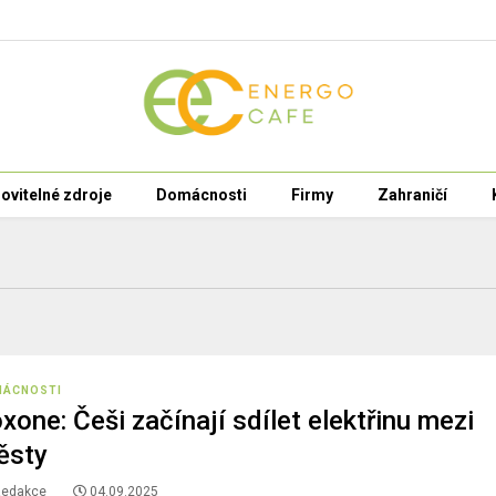
ovitelné zdroje
Domácnosti
Firmy
Zahraničí
MÁCNOSTI
xone: Češi začínají sdílet elektřinu mezi
ěsty
Redakce
04.09.2025