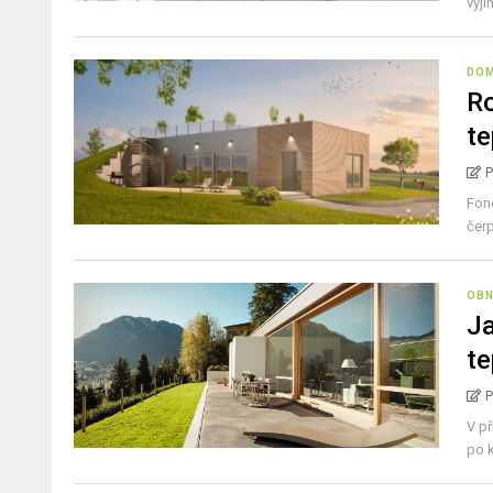
výji
DO
Ro
te
P
Fond
čerp
OBN
Ja
te
P
V př
po k