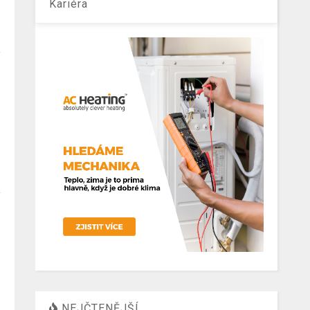
Kariéra
e
NEJČTENĚJŠÍ