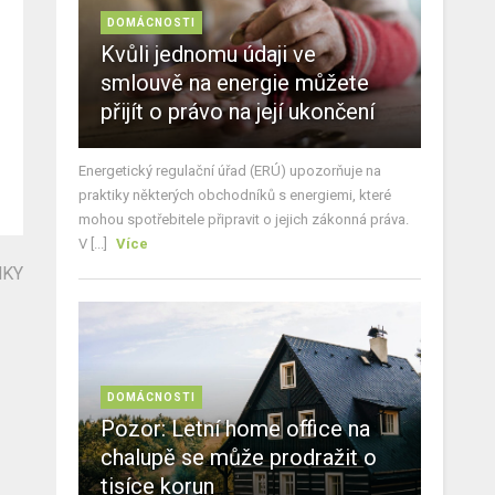
DOMÁCNOSTI
Kvůli jednomu údaji ve
smlouvě na energie můžete
přijít o právo na její ukončení
Energetický regulační úřad (ERÚ) upozorňuje na
praktiky některých obchodníků s energiemi, které
mohou spotřebitele připravit o jejich zákonná práva.
V [...]
Více
NKY
DOMÁCNOSTI
Pozor: Letní home office na
chalupě se může prodražit o
tisíce korun