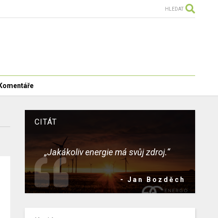
HLEDAT
Komentáře
CITÁT
„Jakákoliv energie má svůj zdroj.“
- Jan Bozděch