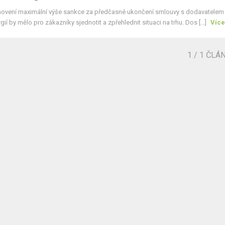
novení maximální výše sankce za předčasné ukončení smlouvy s dodavatelem
gií by mělo pro zákazníky sjednotit a zpřehlednit situaci na trhu. Dos [...]
Více
1
/ 1 ČLÁ