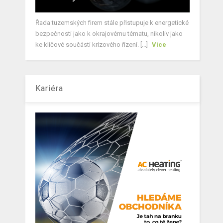
Řada tuzemských firem stále přistupuje k energetické
bezpečnosti jako k okrajovému tématu, nikoliv jako
ke klíčové součásti krizového řízení. [...]
Více
Kariéra