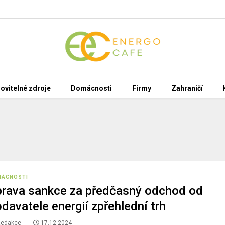
ovitelné zdroje
Domácnosti
Firmy
Zahraničí
MÁCNOSTI
rava sankce za předčasný odchod od
davatele energií zpřehlední trh
Redakce
17.12.2024