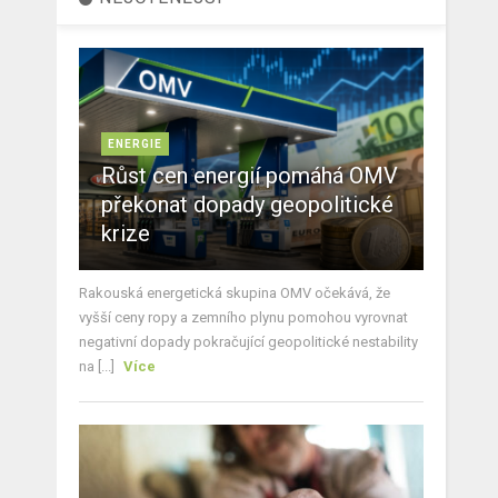
ENERGIE
Růst cen energií pomáhá OMV
překonat dopady geopolitické
krize
Rakouská energetická skupina OMV očekává, že
vyšší ceny ropy a zemního plynu pomohou vyrovnat
negativní dopady pokračující geopolitické nestability
na [...]
Více