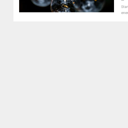
Sta
ener