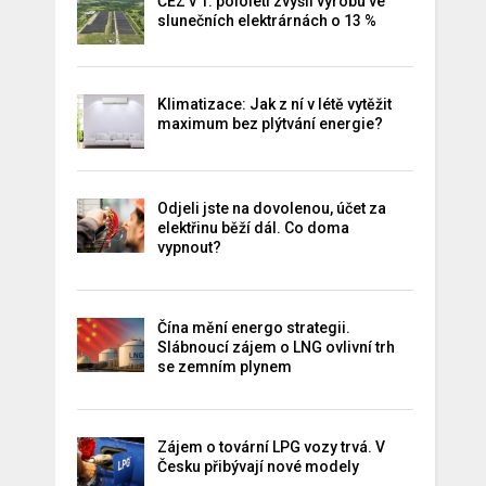
ČEZ v 1. pololetí zvýšil výrobu ve
slunečních elektrárnách o 13 %
Klimatizace: Jak z ní v létě vytěžit
maximum bez plýtvání energie?
Odjeli jste na dovolenou, účet za
elektřinu běží dál. Co doma
vypnout?
Čína mění energo strategii.
Slábnoucí zájem o LNG ovlivní trh
se zemním plynem
Zájem o tovární LPG vozy trvá. V
Česku přibývají nové modely