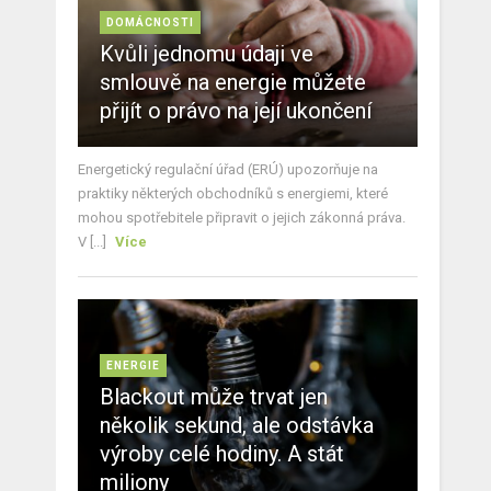
DOMÁCNOSTI
Kvůli jednomu údaji ve
smlouvě na energie můžete
přijít o právo na její ukončení
Energetický regulační úřad (ERÚ) upozorňuje na
praktiky některých obchodníků s energiemi, které
mohou spotřebitele připravit o jejich zákonná práva.
V [...]
Více
ENERGIE
Blackout může trvat jen
několik sekund, ale odstávka
výroby celé hodiny. A stát
miliony