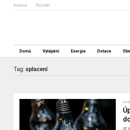
Inzerce
Kontakt
Domů
Vytápění
Energie
Dotace
Obn
Tag:
splacení
DO
Úp
do