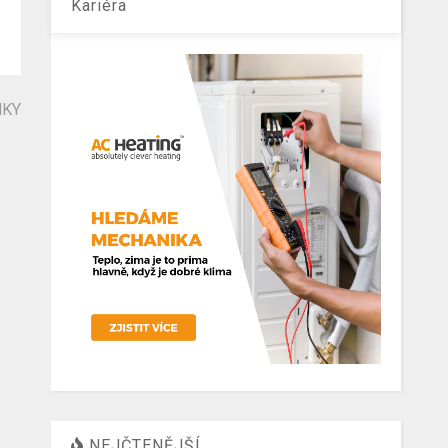
Kariéra
NKY
NEJČTENĚJŠÍ