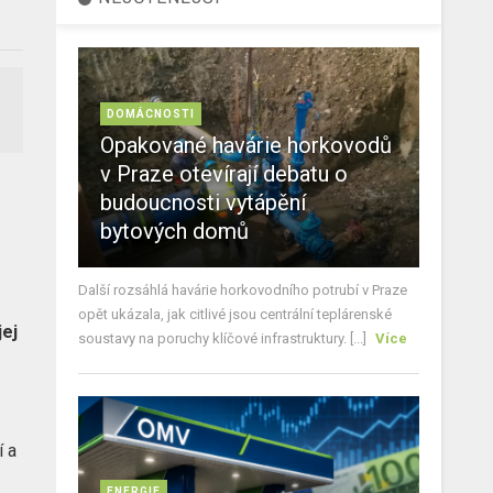
DOMÁCNOSTI
Opakované havárie horkovodů
v Praze otevírají debatu o
budoucnosti vytápění
bytových domů
Další rozsáhlá havárie horkovodního potrubí v Praze
opět ukázala, jak citlivé jsou centrální teplárenské
jej
soustavy na poruchy klíčové infrastruktury. [...]
Více
í a
ENERGIE