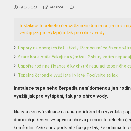
29.08.2023
Redakce
0
Instalace tepelného čerpadla není doménou jen rodinnýc
využijí jak pro vytápění, tak pro ohřev vody.
Úspory na energiích řeší i školy. Pomoci může řízené větr
Staré kotle stále čekají na výměnu. Pokuty zatím nepada
Uspořte rodinné finance díky chytré regulaci tepelného č
Tepelné čerpadlo využijete i v létě. Podívejte se jak
Instalace tepelného čerpadla není doménou jen rodinn
využijí jak pro vytápění, tak pro ohřev vody.
Nejistá cenová situace na energetickém trhu vyvolala pop
domcích je řešení vytápění a ohřevu pomocí tepelného čer
komfortní. Zařízení v podstatě funguje tak, že odnímá tepl