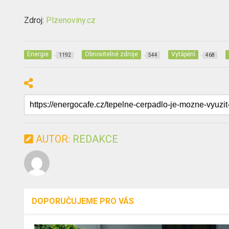
Zdroj:
Plzenoviny.cz
Energie
Obnovitelné zdroje
Vytápění
1192
544
468
AUTOR:
REDAKCE
DOPORUČUJEME PRO VÁS