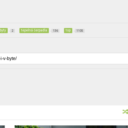
byty
tepelná čerpadla
top
2
136
1105