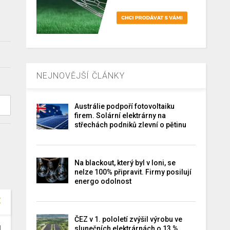
NEJNOVĚJŠÍ ČLÁNKY
Austrálie podpoří fotovoltaiku
firem. Solární elektrárny na
střechách podniků zlevní o pětinu
Na blackout, který byl v loni, se
nelze 100% připravit. Firmy posilují
energo odolnost
ČEZ v 1. pololetí zvýšil výrobu ve
slunečních elektrárnách o 13 %