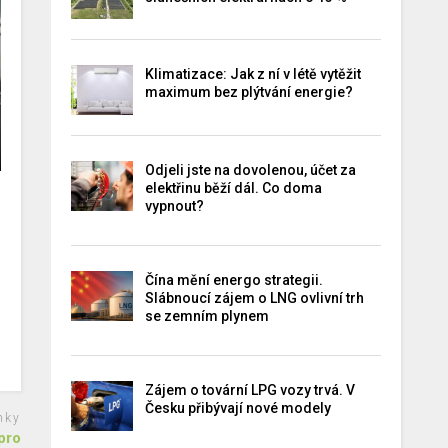
Klimatizace: Jak z ní v létě vytěžit
maximum bez plýtvání energie?
Odjeli jste na dovolenou, účet za
elektřinu běží dál. Co doma
vypnout?
Čína mění energo strategii.
Slábnoucí zájem o LNG ovlivní trh
se zemním plynem
Zájem o tovární LPG vozy trvá. V
Česku přibývají nové modely
nky
pro