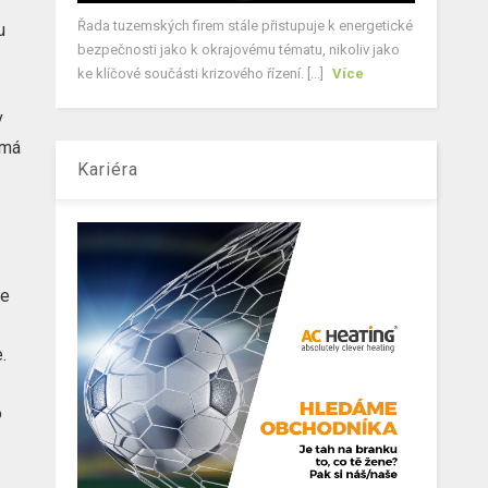
Řada tuzemských firem stále přistupuje k energetické
u
bezpečnosti jako k okrajovému tématu, nikoliv jako
ke klíčové součásti krizového řízení. [...]
Více
v
 má
Kariéra
je
.
o