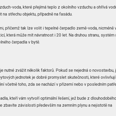
vzduch-voda, které přejímá teplo z okolního vzduchu a ohřívá vod
it na střechu objektu, případně na fasádu.
 přičemž tak lze volit i tepelné čerpadlo země-voda, nicméně 
icí, která může mít návratnost i 20 let. Na druhou stranu, systém
lného čerpadla v bytě.
 je nutné zvážit několik faktorů. Pokud se nejedná o novostavbu, 
 bytových jednotek je dobré promyslet skutečnosti, které ovlivňují
tění včetně toho, zda se nachází v přízemí nebo v posledním patře
adla, kteří vám vytvoří optimální řešení, jež bude z dlouhodobéh
e zbavíte závislosti především na zemním plynu a nejistotě na