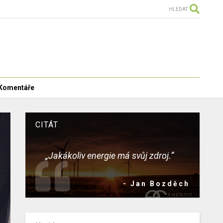
HLEDAT
Komentáře
CITÁT
„Jakákoliv energie má svůj zdroj.“
- Jan Bozděch