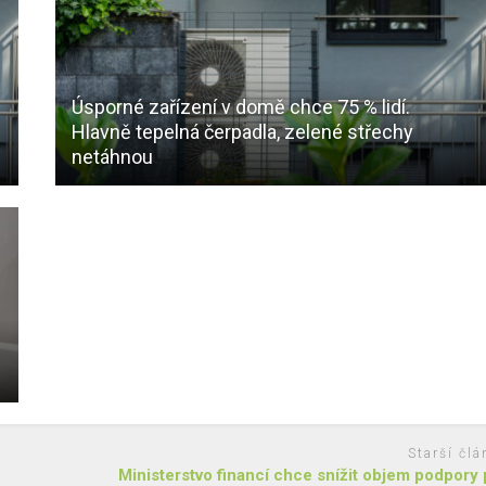
Úsporné zařízení v domě chce 75 % lidí.
Hlavně tepelná čerpadla, zelené střechy
netáhnou
Starší člá
Ministerstvo financí chce snížit objem podpory 