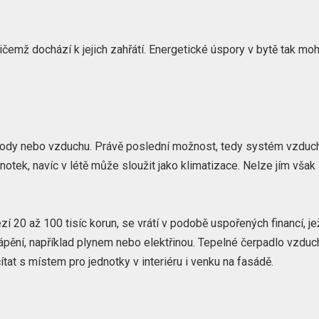
ičemž dochází k jejich zahřátí. Energetické úspory v bytě tak mo
vody nebo vzduchu. Právě poslední možnost, tedy systém vzduc
notek, navíc v létě může sloužit jako klimatizace. Nelze jím však
í 20 až 100 tisíc korun, se vrátí v podobě uspořených financí, je
ápění, například plynem nebo elektřinou. Tepelné čerpadlo vzduc
tat s místem pro jednotky v interiéru i venku na fasádě.