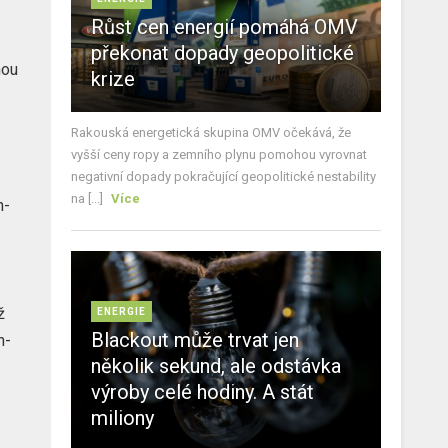
Růst cen energií pomáhá OMV
překonat dopady geopolitické
hou
krize
Rakouská energetická skupina OMV očekává, že
vyšší ceny ropy a zemního plynu pomohou vyrovnat
negativní dopady pokračující geopolitické nestability
na [...]
Více
h-
ž
ENERGIE
Blackout může trvat jen
h-
několik sekund, ale odstávka
výroby celé hodiny. A stát
miliony