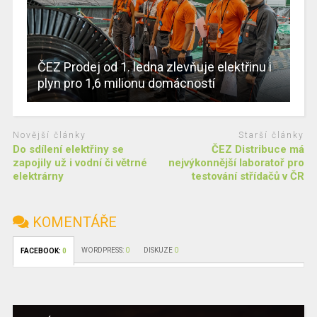
ČEZ Prodej od 1. ledna zlevňuje elektřinu i
plyn pro 1,6 milionu domácností
Novější články
Starší články
Do sdílení elektřiny se
ČEZ Distribuce má
zapojily už i vodní či větrné
nejvýkonnější laboratoř pro
elektrárny
testování střídačů v ČR
KOMENTÁŘE
WORDPRESS:
0
DISKUZE
0
FACEBOOK:
0