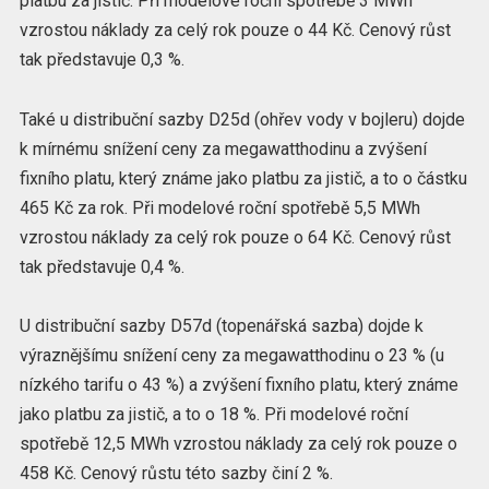
platbu za jistič. Při modelové roční spotřebě 3 MWh
vzrostou náklady za celý rok pouze o 44 Kč. Cenový růst
tak představuje 0,3 %.
Také u distribuční sazby D25d (ohřev vody v bojleru) dojde
k mírnému snížení ceny za megawatthodinu a zvýšení
fixního platu, který známe jako platbu za jistič, a to o částku
465 Kč za rok. Při modelové roční spotřebě 5,5 MWh
vzrostou náklady za celý rok pouze o 64 Kč. Cenový růst
tak představuje 0,4 %.
U distribuční sazby D57d (topenářská sazba) dojde k
výraznějšímu snížení ceny za megawatthodinu o 23 % (u
nízkého tarifu o 43 %) a zvýšení fixního platu, který známe
jako platbu za jistič, a to o 18 %. Při modelové roční
spotřebě 12,5 MWh vzrostou náklady za celý rok pouze o
458 Kč. Cenový růstu této sazby činí 2 %.