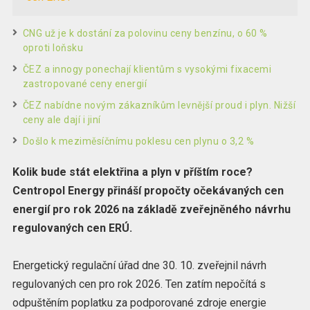
CNG už je k dostání za polovinu ceny benzínu, o 60 %
oproti loňsku
ČEZ a innogy ponechají klientům s vysokými fixacemi
zastropované ceny energií
ČEZ nabídne novým zákazníkům levnější proud i plyn. Nižší
ceny ale dají i jiní
Došlo k meziměsíčnímu poklesu cen plynu o 3,2 %
Kolik bude stát elektřina a plyn v příštím roce?
Centropol Energy přináší propočty očekávaných cen
energií pro rok 2026 na základě zveřejněného návrhu
regulovaných cen ERÚ.
Energetický regulační úřad dne 30. 10. zveřejnil návrh
regulovaných cen pro rok 2026. Ten zatím nepočítá s
odpuštěním poplatku za podporované zdroje energie