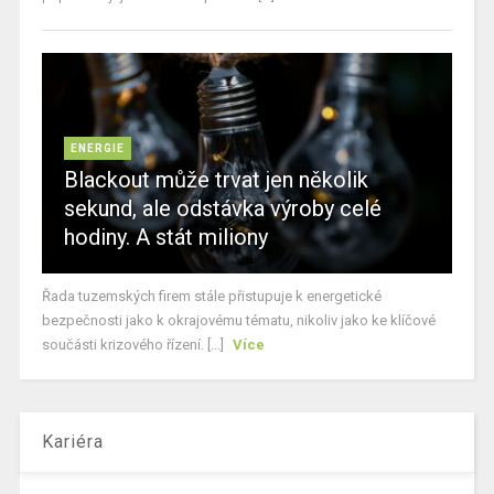
ENERGIE
Blackout může trvat jen několik
sekund, ale odstávka výroby celé
hodiny. A stát miliony
Řada tuzemských firem stále přistupuje k energetické
bezpečnosti jako k okrajovému tématu, nikoliv jako ke klíčové
součásti krizového řízení. [...]
Více
Kariéra