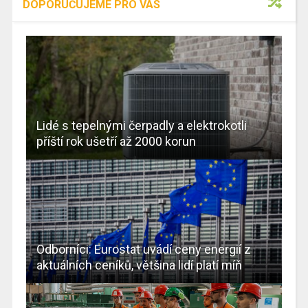
DOPORUČUJEME PRO VÁS
Lidé s tepelnými čerpadly a elektrokotli
příští rok ušetří až 2000 korun
Odborníci: Eurostat uvádí ceny energií z
aktuálních ceníků, většina lidí platí míň