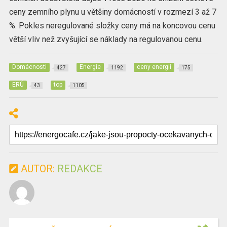
ceny zemního plynu u většiny domácností v rozmezí 3 až 7
%. Pokles neregulované složky ceny má na koncovou cenu
větší vliv než zvyšující se náklady na regulovanou cenu.
Domácnosti
Energie
ceny energií
427
1192
175
ERÚ
top
43
1105
AUTOR:
REDAKCE