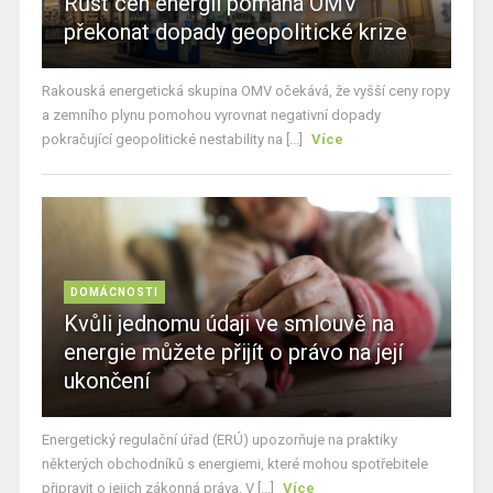
Růst cen energií pomáhá OMV
překonat dopady geopolitické krize
Rakouská energetická skupina OMV očekává, že vyšší ceny ropy
a zemního plynu pomohou vyrovnat negativní dopady
pokračující geopolitické nestability na [...]
Více
DOMÁCNOSTI
Kvůli jednomu údaji ve smlouvě na
energie můžete přijít o právo na její
ukončení
Energetický regulační úřad (ERÚ) upozorňuje na praktiky
některých obchodníků s energiemi, které mohou spotřebitele
připravit o jejich zákonná práva. V [...]
Více