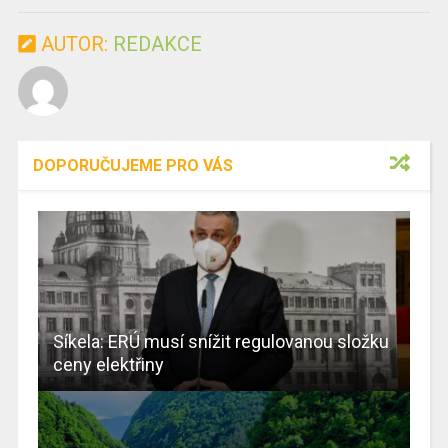
AUTOR:
REDAKCE
DOPORUČUJEME PRO VÁS
Síkela: ERÚ musí snížit regulovanou složku
ceny elektřiny