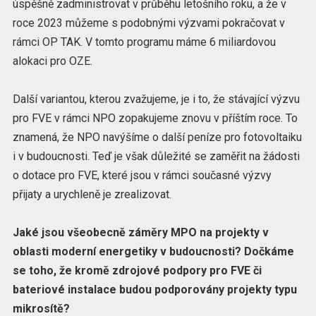
úspěšně zadministrovat v průběhu letošního roku, a že v
roce 2023 můžeme s podobnými výzvami pokračovat v
rámci OP TAK. V tomto programu máme 6 miliardovou
alokaci pro OZE.
Další variantou, kterou zvažujeme, je i to, že stávající výzvu
pro FVE v rámci NPO zopakujeme znovu v příštím roce. To
znamená, že NPO navýšíme o další peníze pro fotovoltaiku
i v budoucnosti. Teď je však důležité se zaměřit na žádosti
o dotace pro FVE, které jsou v rámci současné výzvy
přijaty a urychleně je zrealizovat.
Jaké jsou všeobecně záměry MPO na projekty v
oblasti moderní energetiky v budoucnosti? Dočkáme
se toho, že kromě zdrojové podpory pro FVE či
bateriové instalace budou podporovány projekty typu
mikrosítě?