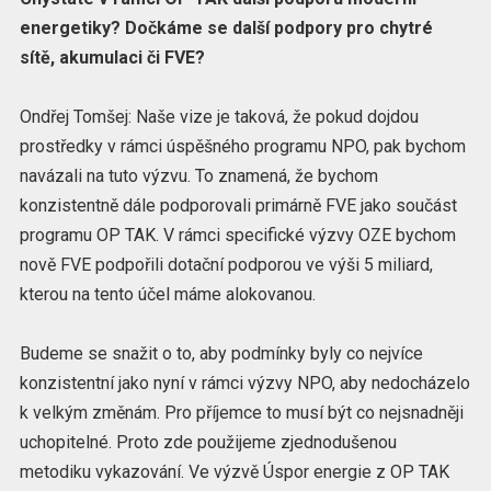
energetiky? Dočkáme se další podpory pro chytré
sítě, akumulaci či FVE?
Ondřej Tomšej: Naše vize je taková, že pokud dojdou
prostředky v rámci úspěšného programu NPO, pak bychom
navázali na tuto výzvu. To znamená, že bychom
konzistentně dále podporovali primárně FVE jako součást
programu OP TAK. V rámci specifické výzvy OZE bychom
nově FVE podpořili dotační podporou ve výši 5 miliard,
kterou na tento účel máme alokovanou.
Budeme se snažit o to, aby podmínky byly co nejvíce
konzistentní jako nyní v rámci výzvy NPO, aby nedocházelo
k velkým změnám. Pro příjemce to musí být co nejsnadněji
uchopitelné. Proto zde použijeme zjednodušenou
metodiku vykazování. Ve výzvě Úspor energie z OP TAK