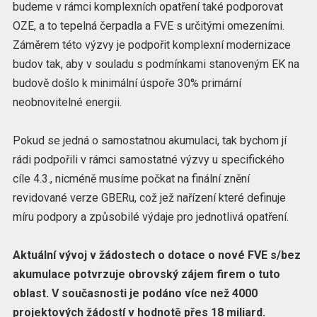
budeme v rámci komplexních opatření také podporovat
OZE, a to
tepelná
čerpadla
a FVE s určitými omezeními.
Záměrem této výzvy je podpořit komplexní modernizace
budov tak, aby v souladu s podmínkami stanoveným EK na
budově došlo k minimální úspoře 30% primární
neobnovitelné energii.
Pokud se jedná o samostatnou akumulaci, tak bychom jí
rádi podpořili v rámci samostatné výzvy u specifického
cíle 4.3., nicméně musíme počkat na finální znění
revidované verze GBERu, což jež nařízení které definuje
míru podpory a způsobilé výdaje pro jednotlivá opatření.
Aktuální vývoj v žádostech o dotace o nové FVE s/bez
akumulace potvrzuje obrovský zájem firem o tuto
oblast. V současnosti je podáno více než 4000
projektových žádostí v hodnotě přes 18 miliard.