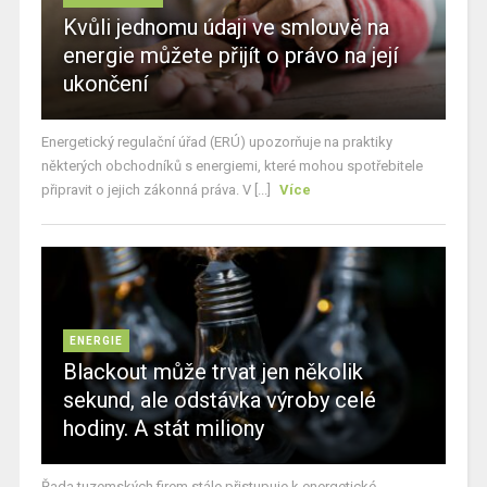
Kvůli jednomu údaji ve smlouvě na
energie můžete přijít o právo na její
ukončení
Energetický regulační úřad (ERÚ) upozorňuje na praktiky
některých obchodníků s energiemi, které mohou spotřebitele
připravit o jejich zákonná práva. V [...]
Více
ENERGIE
Blackout může trvat jen několik
sekund, ale odstávka výroby celé
hodiny. A stát miliony
Řada tuzemských firem stále přistupuje k energetické