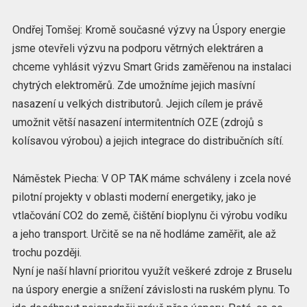
Ondřej Tomšej: Kromě současné výzvy na Úspory energie
jsme otevřeli výzvu na podporu větrných elektráren a
chceme vyhlásit výzvu Smart Grids zaměřenou na instalaci
chytrých elektroměrů. Zde umožníme jejich masívní
nasazení u velkých distributorů. Jejich cílem je právě
umožnit větší nasazení intermitentních OZE (zdrojů s
kolísavou výrobou) a jejich integrace do distribučních sítí.
Náměstek Piecha: V OP TAK máme schváleny i zcela nové
pilotní projekty v oblasti moderní energetiky, jako je
vtlačování CO2 do země, čištění bioplynu či výrobu vodíku
a jeho transport. Určitě se na ně hodláme zaměřit, ale až
trochu později.
Nyní je naší hlavní prioritou využít veškeré zdroje z Bruselu
na úspory energie a snížení závislosti na ruském plynu. To