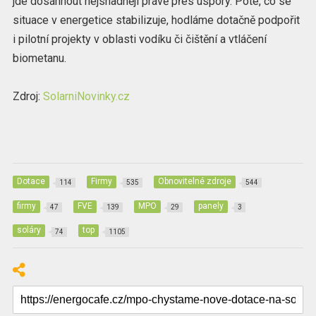
jde dosáhnout nejsnadněji právě přes úspory. Poté, co se
situace v energetice stabilizuje, hodláme dotačně podpořit
i pilotní projekty v oblasti vodíku či čištění a vtláčení
biometanu.
Zdroj:
SolarniNovinky.cz
Dotace
Firmy
Obnovitelné zdroje
114
535
544
firmy
FVE
MPO
panely
47
139
29
3
soláry
top
74
1105