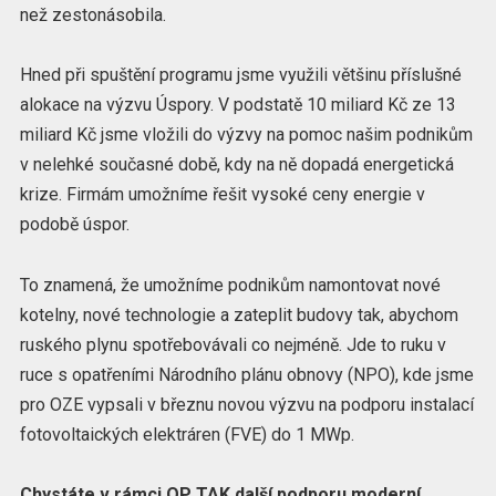
než zestonásobila.
Hned při spuštění programu jsme využili většinu příslušné
alokace na výzvu Úspory. V podstatě 10 miliard Kč ze 13
miliard Kč jsme vložili do výzvy na pomoc našim podnikům
v nelehké současné době, kdy na ně dopadá energetická
krize. Firmám umožníme řešit vysoké ceny energie v
podobě úspor.
To znamená, že umožníme podnikům namontovat nové
kotelny, nové technologie a zateplit budovy tak, abychom
ruského plynu spotřebovávali co nejméně. Jde to ruku v
ruce s opatřeními Národního plánu obnovy (NPO), kde jsme
pro OZE vypsali v březnu novou výzvu na podporu instalací
fotovoltaických elektráren (FVE) do 1 MWp.
Chystáte v rámci OP TAK další podporu moderní