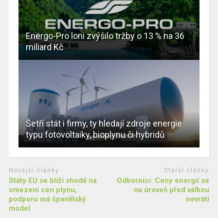
Energo-Pro loni zvýšilo tržby o 13 % na 36
miliard Kč
Šetří stát i firmy, ty hledají zdroje energie
typu fotovoltaiky, bioplynu či hybridů
Novější články
Starší články
Státy EU se blíží shodě na
Odborníci: Ceny energií se
omezení cen plynu,
na úroveň před válkou
podporu má španělský
nevrátí
model