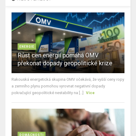
ENERGIE
Růst cen energií pomáhá OMV
překonat dopady geopolitické krize
Rakouská energetická skupina OMV očekává, že vyšší ceny ropy
a zemního plynu pomohou vyrovnat negativní dopady
pokračující geopolitické nestability na [...]
Více
DOMÁCNOSTI