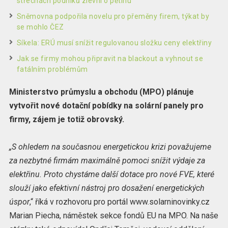
střechách podniků zlevní o pětinu
Sněmovna podpořila novelu pro přeměny firem, týkat by
se mohlo ČEZ
Síkela: ERÚ musí snížit regulovanou složku ceny elektřiny
Jak se firmy mohou připravit na blackout a vyhnout se
fatálním problémům
Ministerstvo průmyslu a obchodu (MPO) plánuje
vytvořit nové dotační pobídky na solární panely pro
firmy, zájem je totiž obrovský.
„S ohledem na současnou energetickou krizi považujeme
za nezbytné firmám maximálně pomoci snížit výdaje za
elektřinu. Proto chystáme další dotace pro nové FVE, které
slouží jako efektivní nástroj pro dosažení energetických
úspor
,“ říká v rozhovoru pro portál www.solarninovinky.cz
Marian Piecha, náměstek sekce fondů EU na MPO. Na naše