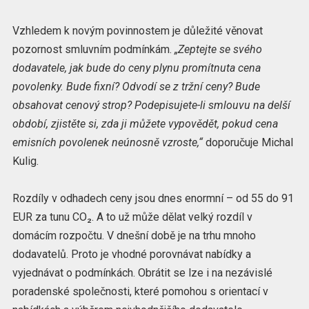
Vzhledem k novým povinnostem je důležité věnovat
pozornost smluvním podmínkám.
„Zeptejte se svého
dodavatele, jak bude do ceny plynu promítnuta cena
povolenky. Bude fixní? Odvodí se z tržní ceny? Bude
obsahovat cenový strop? Podepisujete-li smlouvu na delší
období, zjistěte si, zda ji můžete vypovědět, pokud cena
emisních povolenek neúnosně vzroste,“
doporučuje Michal
Kulig.
Rozdíly v odhadech ceny jsou dnes enormní – od 55 do 91
EUR za tunu CO₂. A to už může dělat velký rozdíl v
domácím rozpočtu. V dnešní době je na trhu mnoho
dodavatelů. Proto je vhodné porovnávat nabídky a
vyjednávat o podmínkách. Obrátit se lze i na nezávislé
poradenské společnosti, které pomohou s orientací v