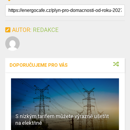
AUTOR:
REDAKCE
DOPORUČUJEME PRO VÁS
S nízkým tarifem můžete výrazně ušetřit
na elektřině