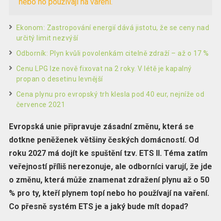
nebo ho používají na vaření.
Ekonom: Zastropování energií dává jistotu, že se ceny nad
určitý limit nezvýší
Odborník: Plyn kvůli povolenkám citelně zdraží – až o 17 %
Cenu LPG lze nově fixovat na 2 roky. V létě je kapalný
propan o desetinu levnější
Cena plynu pro evropský trh klesla pod 40 eur, nejníže od
července 2021
Evropská unie připravuje zásadní změnu, která se
dotkne peněženek většiny českých domácností. Od
roku 2027 má dojít ke spuštění tzv. ETS II. Téma zatím
veřejností příliš nerezonuje, ale odborníci varují, že jde
o změnu, která může znamenat zdražení plynu až o 50
% pro ty, kteří plynem topí nebo ho používají na vaření.
Co přesně systém ETS je a jaký bude mít dopad?