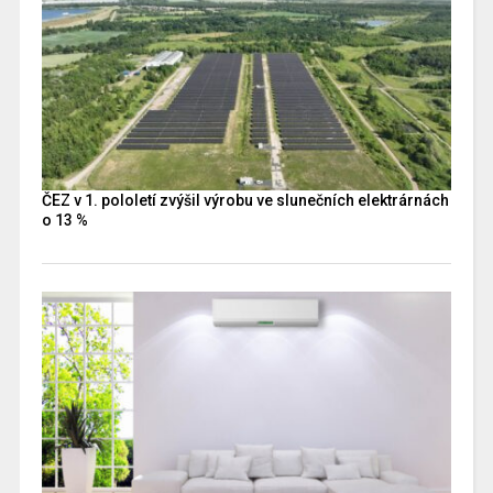
ČEZ v 1. pololetí zvýšil výrobu ve slunečních elektrárnách
o 13 %