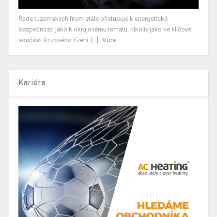
Řada tuzemských firem stále přistupuje k energetické
bezpečnosti jako k okrajovému tématu, nikoliv jako ke klíčové
součásti krizového řízení. [...]
Více
Kariéra