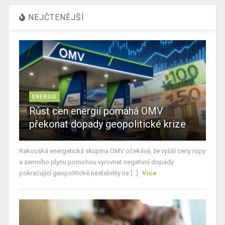
NEJČTENĚJŠÍ
ENERGIE
Růst cen energií pomáhá OMV
překonat dopady geopolitické krize
Rakouská energetická skupina OMV očekává, že vyšší ceny ropy
a zemního plynu pomohou vyrovnat negativní dopady
pokračující geopolitické nestability na [...]
Více