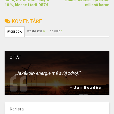
tarifů, u 2-leté smlouvy o
a dluží věřitelům přes sto
10 %, klesne i tarif D57d
milionů korun
KOMENTÁŘE
WORDPRESS:
0
DISKUZE
0
FACEBOOK:
CITÁT
„Jakákoliv energie má svůj zdroj.“
- Jan Bozděch
Kariéra