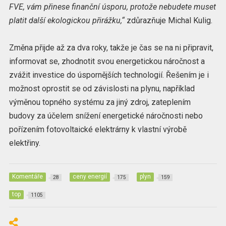
FVE, vám přinese finanční úsporu, protože nebudete muset
platit další ekologickou přirážku,“
zdůrazňuje Michal Kulig.
Změna přijde až za dva roky, takže je čas se na ni připravit,
informovat se, zhodnotit svou energetickou náročnost a
zvážit investice do úspornějších technologií. Řešením je i
možnost oprostit se od závislosti na plynu, například
výměnou topného systému za jiný zdroj, zateplením
budovy za účelem snížení energetické náročnosti nebo
pořízením fotovoltaické elektrárny k vlastní výrobě
elektřiny.
Komentáře
ceny energií
plyn
28
175
159
top
1105