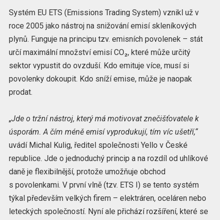
Systém EU ETS (Emissions Trading System) vznikl už v
roce 2005 jako nástroj na snižování emisí skleníkových
plynů. Funguje na principu tzv. emisních povolenek – stát
určí maximální množství emisí CO₂, které může určitý
sektor vypustit do ovzduší. Kdo emituje více, musí si
povolenky dokoupit. Kdo sníží emise, může je naopak
prodat.
„
Jde o tržní nástroj, který má motivovat znečišťovatele k
úsporám. A čím méně emisí vyprodukují, tím víc ušetří,“
uvádí Michal Kulig, ředitel společnosti Yello v České
republice. Jde o jednoduchý princip a na rozdíl od uhlíkové
daně je flexibilnější, protože umožňuje obchod
s povolenkami. V první vlně (tzv. ETS I) se tento systém
týkal především velkých firem – elektráren, oceláren nebo
leteckých společností. Nyní ale přichází rozšíření, které se