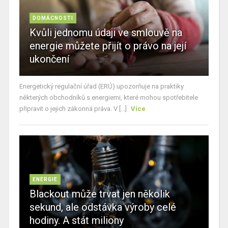
DOMÁCNOSTI
Kvůli jednomu údaji ve smlouvě na
energie můžete přijít o právo na její
ukončení
Energetický regulační úřad (ERÚ) upozorňuje na praktiky
některých obchodníků s energiemi, které mohou spotřebitele
připravit o jejich zákonná práva. V [...]
Více
ENERGIE
Blackout může trvat jen několik
sekund, ale odstávka výroby celé
hodiny. A stát miliony