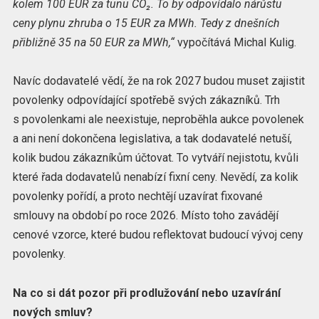
kolem 100 EUR za tunu CO₂. To by odpovídalo nárůstu
ceny plynu zhruba o 15 EUR za MWh. Tedy z dnešních
přibližně 35 na 50 EUR za MWh,“
vypočítává Michal Kulig.
Navíc dodavatelé vědí, že na rok 2027 budou muset zajistit
povolenky odpovídající spotřebě svých zákazníků. Trh
s povolenkami ale neexistuje, neproběhla aukce povolenek
a ani není dokončena legislativa, a tak dodavatelé netuší,
kolik budou zákazníkům účtovat. To vytváří nejistotu, kvůli
které řada dodavatelů nenabízí fixní ceny. Nevědí, za kolik
povolenky pořídí, a proto nechtějí uzavírat fixované
smlouvy na období po roce 2026. Místo toho zavádějí
cenové vzorce, které budou reflektovat budoucí vývoj ceny
povolenky.
Na co si dát pozor při prodlužování nebo uzavírání
nových smluv?