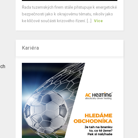
Řada tuzemských firem stále přistupuje k energetické
bezpečnosti jako k okrajovému tématu, nikoliv jako
ke klíčové součásti krizového řízení. [...]
Více
Kariéra
ých