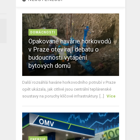
DOMÁCNOSTI
Opakované havárie horkovodů
v Praze otevírají debatu o
budoucnosti vytápění
bytových domů
Další rozsáhlá havárie horkovodního potrubí v Praze
opět ukázala, jak citlivé jsou centrální teplárenské
soustavy na poruchy klíčové infrastruktury. [...]
Více
ENERGIE