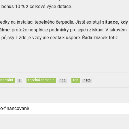
ě bonus 10 % z celkové výše dotace.
edky na instalaci tepelného čerpadla. Jistě existují
situace, kdy
sáhne
, protože nesplňuje podmínky pro jejich získání. V takovém
půjčky. I zde je vždy ale cesta k úspoře. Řada značek totiž
ancování
tepelná čerpadla
top
2
136
1105