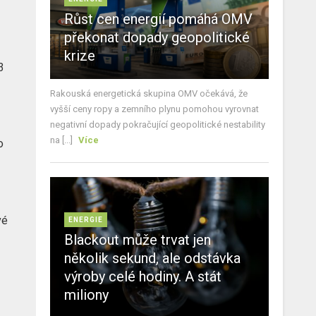
Růst cen energií pomáhá OMV
překonat dopady geopolitické
krize
3
Rakouská energetická skupina OMV očekává, že
vyšší ceny ropy a zemního plynu pomohou vyrovnat
negativní dopady pokračující geopolitické nestability
na [...]
Více
o
vé
ENERGIE
Blackout může trvat jen
několik sekund, ale odstávka
výroby celé hodiny. A stát
miliony