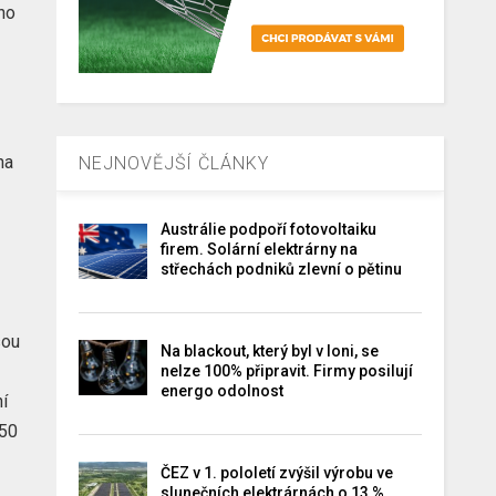
ho
na
NEJNOVĚJŠÍ ČLÁNKY
Austrálie podpoří fotovoltaiku
firem. Solární elektrárny na
střechách podniků zlevní o pětinu
é
sou
Na blackout, který byl v loni, se
nelze 100% připravit. Firmy posilují
energo odolnost
ní
 50
ČEZ v 1. pololetí zvýšil výrobu ve
slunečních elektrárnách o 13 %