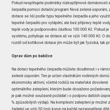
Pokud nesplňujete podmínky nízkopříjmové domácnosti a
čerpadla pomoci dotační program Nová zelená úsporám, z
dotace se liší podle typu tepelného čerpadla a jeho využi
tepelné čerpadlo pro vytápění, ale bez přípravy teplé vo
teplé vody je podporováno částkou 100 000 Kč. Pokud je 
systému, pohybuje se dotace až ve výši 140 000 Kč. O do
rozdíl od kotlíkové dotace jím může být jak fyzická, tak p
Oprav dům po babičce
Na dotaci tepelného čerpadla můžete dosáhnout i v rámc
zelené úsporám. Ten je určen vlastníkům rodinných domů n
ekonomicky aktivní, včetně rodičů na mateřské dovolené.
optimálního zateplení, kterým bude dosaženo požadovanýc
je pak možné současně požádat i o podporu dalších úsporn
% způsobilých výdajů. Na komplexní zateplení je možné zís
žadatel ve výši 50 tisíc korun na každé nezaopatřené d