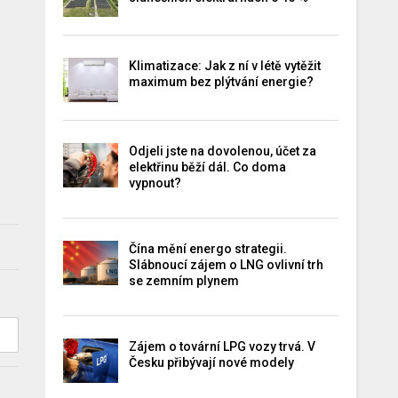
Klimatizace: Jak z ní v létě vytěžit
maximum bez plýtvání energie?
Odjeli jste na dovolenou, účet za
elektřinu běží dál. Co doma
vypnout?
Čína mění energo strategii.
Slábnoucí zájem o LNG ovlivní trh
se zemním plynem
Zájem o tovární LPG vozy trvá. V
Česku přibývají nové modely