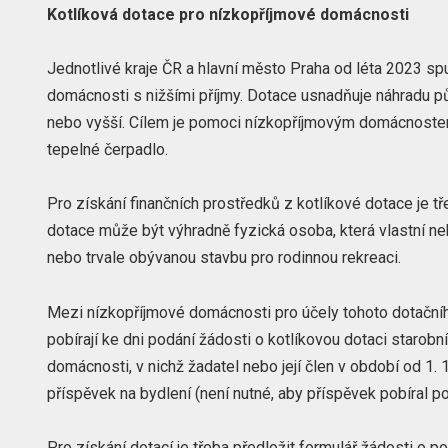
Kotlíková dotace pro nízkopříjmové domácnosti
Jednotlivé kraje ČR a hlavní město Praha od léta 2023 spu
domácnosti s nižšími příjmy. Dotace usnadňuje náhradu pův
nebo vyšší. Cílem je pomoci nízkopříjmovým domácnostem 
tepelné čerpadlo.
Pro získání finančních prostředků z kotlíkové dotace je t
dotace může být výhradně fyzická osoba, která vlastní n
nebo trvale obývanou stavbu pro rodinnou rekreaci.
Mezi nízkopříjmové domácnosti pro účely tohoto dotačního
pobírají ke dni podání žádosti o kotlíkovou dotaci starobn
domácnosti, v nichž žadatel nebo její člen v období od 1.
příspěvek na bydlení (není nutné, aby příspěvek pobíral p
Pro získání dotací je třeba předložit formulář žádosti o 