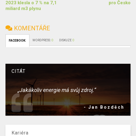
2023 klesla o 7 % na 7,1
pro Česko
miliard m3 plynu
KOMENTÁŘE
WORDPRESS:
0
DISKUZE
0
FACEBOOK:
CITÁT
„Jakákoliv energie má svůj zdroj.“
- Jan Bozděch
Kariéra