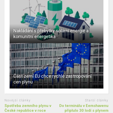
Nakládání s přebytky solární energie a
komunitní energetika
Část zemí EU chce rychlé zastropování
cen plynu
Novější články
Starší články
Spotřeba zemního plynu v
Do terminálu v Eemshavenu
České republice v roce
připlulo 30 lodí s plynem