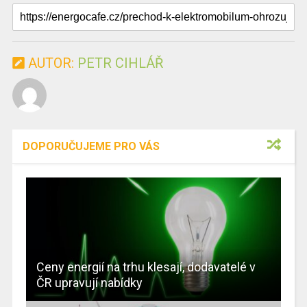
AUTOR:
PETR CIHLÁŘ
DOPORUČUJEME PRO VÁS
Ceny energií na trhu klesají, dodavatelé v
ČR upravují nabídky