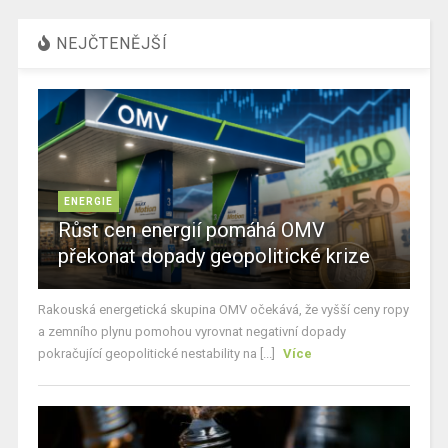
NEJČTENĚJŠÍ
ENERGIE
Růst cen energií pomáhá OMV
překonat dopady geopolitické krize
Rakouská energetická skupina OMV očekává, že vyšší ceny ropy
a zemního plynu pomohou vyrovnat negativní dopady
pokračující geopolitické nestability na [...]
Více