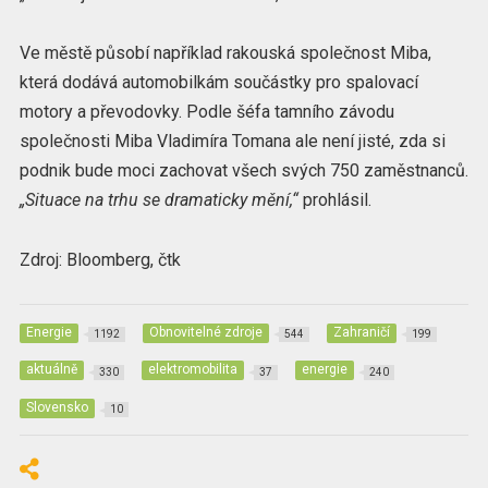
Ve městě působí například rakouská společnost Miba,
která dodává automobilkám součástky pro spalovací
motory a převodovky. Podle šéfa tamního závodu
společnosti Miba Vladimíra Tomana ale není jisté, zda si
podnik bude moci zachovat všech svých 750 zaměstnanců.
„Situace na trhu se dramaticky mění,“
prohlásil.
Zdroj: Bloomberg, čtk
Energie
Obnovitelné zdroje
Zahraničí
1192
544
199
aktuálně
elektromobilita
energie
330
37
240
Slovensko
10