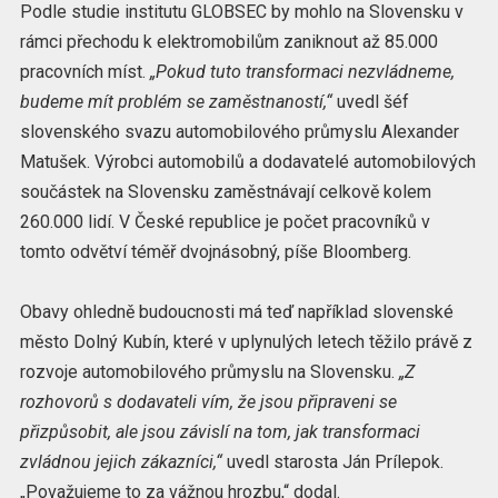
Podle studie institutu GLOBSEC by mohlo na Slovensku v
rámci přechodu k elektromobilům zaniknout až 85.000
pracovních míst.
„Pokud tuto transformaci nezvládneme,
budeme mít problém se zaměstnaností,“
uvedl šéf
slovenského svazu automobilového průmyslu Alexander
Matušek. Výrobci automobilů a dodavatelé automobilových
součástek na Slovensku zaměstnávají celkově kolem
260.000 lidí. V České republice je počet pracovníků v
tomto odvětví téměř dvojnásobný, píše Bloomberg.
Obavy ohledně budoucnosti má teď například slovenské
město Dolný Kubín, které v uplynulých letech těžilo právě z
rozvoje automobilového průmyslu na Slovensku.
„Z
rozhovorů s dodavateli vím, že jsou připraveni se
přizpůsobit, ale jsou závislí na tom, jak transformaci
zvládnou jejich zákazníci,“
uvedl starosta Ján Prílepok.
„Považujeme to za vážnou hrozbu,“ dodal.