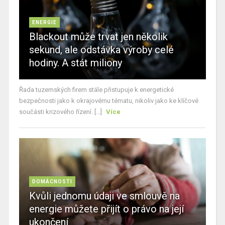
ENERGIE
Blackout může trvat jen několik
sekund, ale odstávka výroby celé
hodiny. A stát miliony
Řada tuzemských firem stále přistupuje k energetické
bezpečnosti jako k okrajovému tématu, nikoliv jako ke klíčové
součásti krizového řízení. [...]
Více
DOMÁCNOSTI
Kvůli jednomu údaji ve smlouvě na
energie můžete přijít o právo na její
ukončení