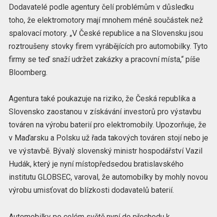
Dodavatelé podle agentury čelí problémům v důsledku
toho, že elektromotory mají mnohem méně součástek než
spalovací motory. „V České republice a na Slovensku jsou
roztroušeny stovky firem vyrábějících pro automobilky. Tyto
firmy se teď snaží udržet zakázky a pracovní místa,“ píše
Bloomberg.
Agentura také poukazuje na riziko, že Česká republika a
Slovensko zaostanou v získávání investorů pro výstavbu
továren na výrobu baterií pro elektromobily. Upozorňuje, že
v Maďarsku a Polsku už řada takových továren stojí nebo je
ve výstavbě. Bývalý slovenský ministr hospodářství Vazil
Hudák, který je nyní místopředsedou bratislavského
institutu GLOBSEC, varoval, že automobilky by mohly novou
výrobu umisťovat do blízkosti dodavatelů baterií.
Automobilky po celém světě nyní do přechodu k