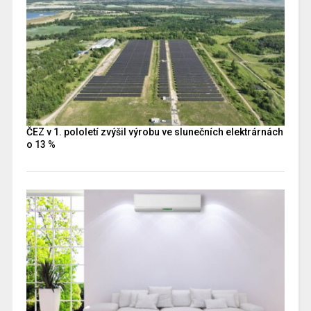
ČEZ v 1. pololetí zvýšil výrobu ve slunečních elektrárnách
o 13 %