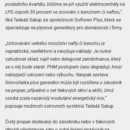
posledního kvartálu, blížíme se při využití elektrocentrály na
LPG úspoře 30 procent ve srovnání s benzínem či naftou,“
říká Tadeáš Sukup ze společnosti Solforen Plus, která se
specializuje na plynové generátory pro domácnosti i firmy.
„Uchovávání velkého množství nafty či benzínu je
nepraktické, neefektivní a navyšuje náklady. Je nutné
vybudovat sklad, najít nebo delegovat zaměstnance, který
se o něj bude starat. PHM postupem času degradují, hrozí
nebezpečí odcizení nebo výbuchu. Naopak sestava
fotovoltaika plus generátor může být rozšířena o zásobník
na propan, případně o set tlakových láhví a skříň, čímž
vzniká zcela nezávislý modulární energetický mix,“
popisuje možnosti ostrovních systémů Tadeáš Sukup.
Čistý propan dodávaný do zásobníku nebo v tlakových
láhvích představuje sám o sobě řešení nezávislé na