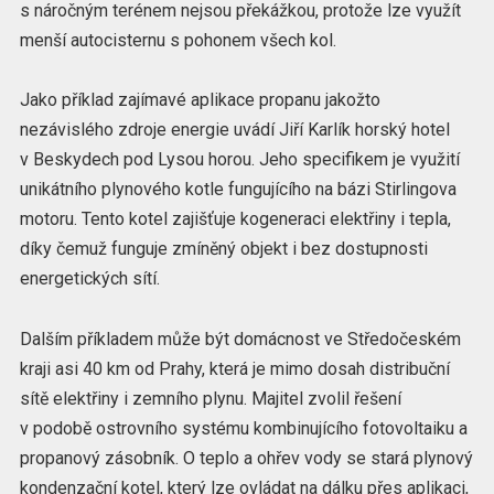
s náročným terénem nejsou překážkou, protože lze využít
menší autocisternu s pohonem všech kol.
Jako příklad zajímavé aplikace propanu jakožto
nezávislého zdroje energie uvádí Jiří Karlík horský hotel
v Beskydech pod Lysou horou. Jeho specifikem je využití
unikátního plynového kotle fungujícího na bázi Stirlingova
motoru. Tento kotel zajišťuje kogeneraci elektřiny i tepla,
díky čemuž funguje zmíněný objekt i bez dostupnosti
energetických sítí.
Dalším příkladem může být domácnost ve Středočeském
kraji asi 40 km od Prahy, která je mimo dosah distribuční
sítě elektřiny i zemního plynu. Majitel zvolil řešení
v podobě ostrovního systému kombinujícího fotovoltaiku a
propanový zásobník. O teplo a ohřev vody se stará plynový
kondenzační kotel, který lze ovládat na dálku přes aplikaci,