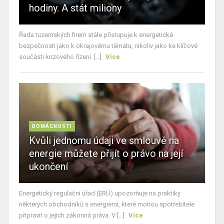
hodiny. A stát miliony
Řada tuzemských firem stále přistupuje k energetické
bezpečnosti jako k okrajovému tématu, nikoliv jako ke klíčové
součásti krizového řízení. [...]
Více
DOMÁCNOSTI
Kvůli jednomu údaji ve smlouvě na
energie můžete přijít o právo na její
ukončení
Energetický regulační úřad (ERÚ) upozorňuje na praktiky
některých obchodníků s energiemi, které mohou spotřebitele
připravit o jejich zákonná práva. V [...]
Více