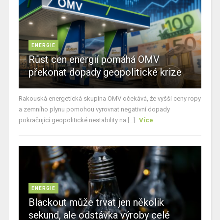
ENERGIE
Růst cen energií pomáhá OMV
překonat dopady geopolitické krize
Rakouská energetická skupina OMV očekává, že vyšší ceny ropy
a zemního plynu pomohou vyrovnat negativní dopady
pokračující geopolitické nestability na [...]
Více
ENERGIE
Blackout může trvat jen několik
sekund, ale odstávka výroby celé