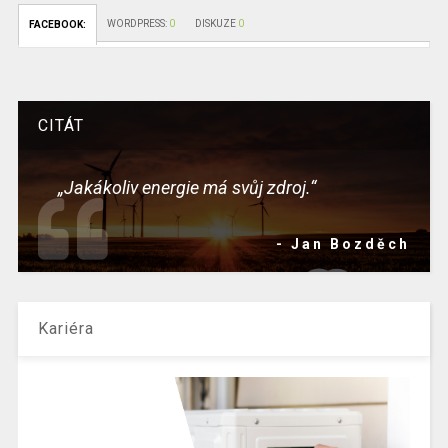
WORDPRESS:
0
DISKUZE
0
FACEBOOK:
CITÁT
„Jakákoliv energie má svůj zdroj.“
- Jan Bozděch
Kariéra