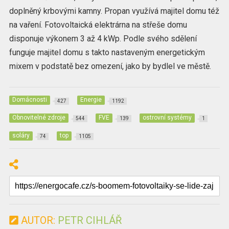
doplněný krbovými kamny. Propan využívá majitel domu též
na vaření. Fotovoltaická elektrárna na střeše domu
disponuje výkonem 3 až 4 kWp. Podle svého sdělení
funguje majitel domu s takto nastaveným energetickým
mixem v podstatě bez omezení, jako by bydlel ve městě.
Domácnosti
Energie
427
1192
Obnovitelné zdroje
FVE
ostrovní systémy
544
139
1
soláry
top
74
1105
AUTOR:
PETR CIHLÁŘ