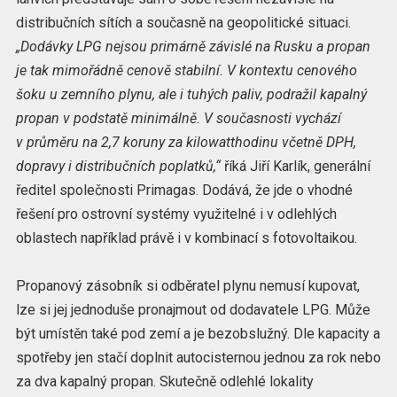
distribučních sítích a současně na geopolitické situaci.
„Dodávky LPG nejsou primárně závislé na Rusku a propan
je tak mimořádně cenově stabilní. V kontextu cenového
šoku u zemního plynu, ale i tuhých paliv, podražil kapalný
propan v podstatě minimálně. V současnosti vychází
v průměru na 2,7 koruny za kilowatthodinu včetně DPH,
dopravy i distribučních poplatků,“
říká Jiří Karlík, generální
ředitel společnosti Primagas. Dodává, že jde o vhodné
řešení pro ostrovní systémy využitelné i v odlehlých
oblastech například právě i v kombinací s fotovoltaikou.
Propanový zásobník si odběratel plynu nemusí kupovat,
lze si jej jednoduše pronajmout od dodavatele LPG. Může
být umístěn také pod zemí a je bezobslužný. Dle kapacity a
spotřeby jen stačí doplnit autocisternou jednou za rok nebo
za dva kapalný propan. Skutečně odlehlé lokality