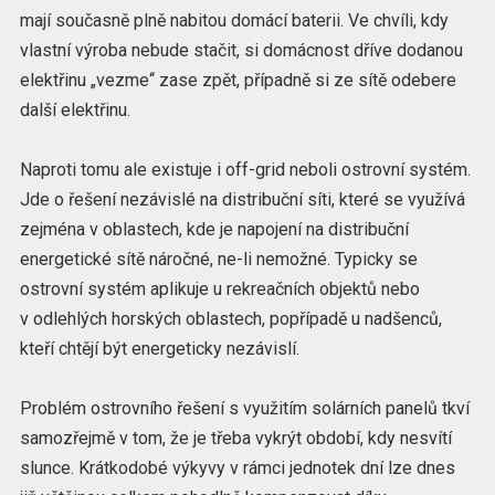
mají současně plně nabitou domácí baterii. Ve chvíli, kdy
vlastní výroba nebude stačit, si domácnost dříve dodanou
elektřinu „vezme“ zase zpět, případně si ze sítě odebere
další elektřinu.
Naproti tomu ale existuje i off-grid neboli ostrovní systém.
Jde o řešení nezávislé na distribuční síti, které se využívá
zejména v oblastech, kde je napojení na distribuční
energetické sítě náročné, ne-li nemožné. Typicky se
ostrovní systém aplikuje u rekreačních objektů nebo
v odlehlých horských oblastech, popřípadě u nadšenců,
kteří chtějí být energeticky nezávislí.
Problém ostrovního řešení s využitím solárních panelů tkví
samozřejmě v tom, že je třeba vykrýt období, kdy nesvítí
slunce. Krátkodobé výkyvy v rámci jednotek dní lze dnes