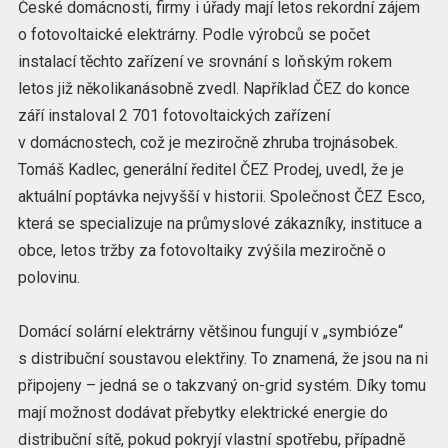
České domácnosti, firmy i úřady mají letos rekordní zájem
o fotovoltaické elektrárny. Podle výrobců se počet
instalací těchto zařízení ve srovnání s loňským rokem
letos již několikanásobně zvedl. Například ČEZ do konce
září instaloval 2 701 fotovoltaických zařízení
v domácnostech, což je meziročně zhruba trojnásobek.
Tomáš Kadlec, generální ředitel ČEZ Prodej, uvedl, že je
aktuální poptávka nejvyšší v historii. Společnost ČEZ Esco,
která se specializuje na průmyslové zákazníky, instituce a
obce, letos tržby za fotovoltaiky zvýšila meziročně o
polovinu.
Domácí solární elektrárny většinou fungují v „symbióze“
s distribuční soustavou elektřiny. To znamená, že jsou na ni
připojeny – jedná se o takzvaný on-grid systém. Díky tomu
mají možnost dodávat přebytky elektrické energie do
distribuční sítě, pokud pokryjí vlastní spotřebu, případně