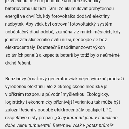
již většinou celkem pohodlně kompenzovat díky
bateriovému úložišti. Tam lze akumulovat přebytečnou
energii ve chvílích, kdy fotovoltaika dodává elektřiny
nadbytek. Aby však byl ostrovní fotovoltaický systém
soběstačný dlouhodobě, zejména v zimních měsících, kdy
je intenzita slunečního svitu nižší, neobejde se bez
elektrocentrály. Dostatečně naddimenzovat výkon
solárních panelů a kapacitu baterií by totiž bylo neúměrně
drahé řešení.
Benzínový či naftový generátor však nejen výrazně prodraží
vyrobenou elektřinu, ale z ekologického hlediska je
v příkrém rozporu s původní myšlenkou. Ekologicky,
logisticky i ekonomicky příznivější variantou tak může být
záložní řešení v podobě elektrocentrály spalující LPG,
respektive čistý propan.
„Ceny komodit jsou v současné
době velmi turbulentní. Bereme-li však v potaz průměr