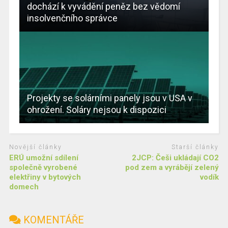
dochází k vyvádění peněz bez vědomí
insolvenčního správce
Projekty se solárními panely jsou v USA v
ohrožení. Soláry nejsou k dispozici
Novější články
Starší články
ERÚ umožní sdílení
2JCP: Češi ukládají CO2
společně vyrobené
pod zem a vyrábějí zelený
elektřiny v bytových
vodík
domech
KOMENTÁŘE