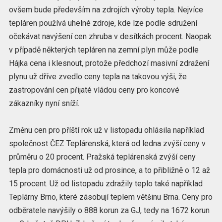
ovšem bude především na zdrojích výroby tepla. Nejvíce
tepláren používá uhelné zdroje, kde lze podle sdružení
očekávat navýšení cen zhruba v desítkách procent. Naopak
v případě některých tepláren na zemní plyn může podle
Hájka cena i klesnout, protože předchozí masivní zdražení
plynu už dříve zvedlo ceny tepla na takovou výši, že
zastropování cen přijaté vládou ceny pro koncové
zákazníky nyní sníží.
Změnu cen pro příští rok už v listopadu ohlásila například
společnost ČEZ Teplárenská, která od ledna zvýší ceny v
průměru o 20 procent. Pražská teplárenská zvýší ceny
tepla pro domácnosti už od prosince, a to přibližně o 12 až
15 procent. Už od listopadu zdražily teplo také například
Teplárny Brno, které zásobují teplem většinu Brna. Ceny pro
odběratele navýšily o 888 korun za GJ, tedy na 1672 korun