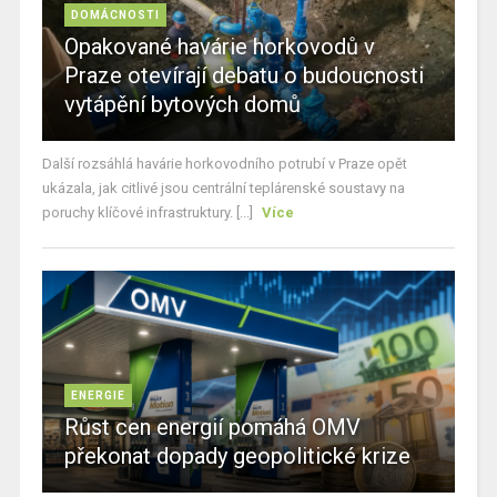
DOMÁCNOSTI
Opakované havárie horkovodů v
Praze otevírají debatu o budoucnosti
vytápění bytových domů
Další rozsáhlá havárie horkovodního potrubí v Praze opět
ukázala, jak citlivé jsou centrální teplárenské soustavy na
poruchy klíčové infrastruktury. [...]
Více
ENERGIE
Růst cen energií pomáhá OMV
překonat dopady geopolitické krize