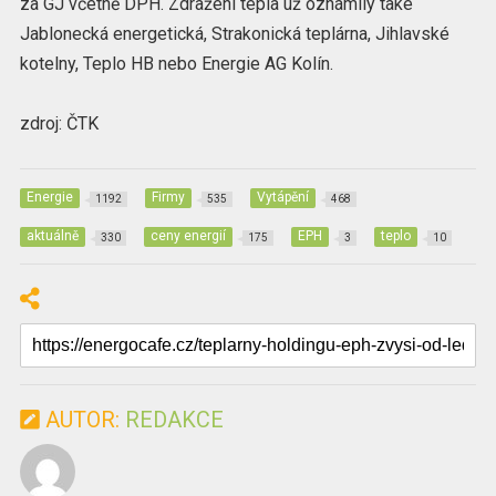
za GJ včetně DPH. Zdražení tepla už oznámily také
Jablonecká energetická, Strakonická teplárna, Jihlavské
kotelny, Teplo HB nebo Energie AG Kolín.
zdroj: ČTK
Energie
Firmy
Vytápění
1192
535
468
aktuálně
ceny energií
EPH
teplo
330
175
3
10
AUTOR:
REDAKCE