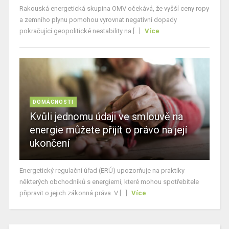
Rakouská energetická skupina OMV očekává, že vyšší ceny ropy
a zemního plynu pomohou vyrovnat negativní dopady
pokračující geopolitické nestability na [...]
Více
DOMÁCNOSTI
Kvůli jednomu údaji ve smlouvě na
energie můžete přijít o právo na její
ukončení
Energetický regulační úřad (ERÚ) upozorňuje na praktiky
některých obchodníků s energiemi, které mohou spotřebitele
připravit o jejich zákonná práva. V [...]
Více