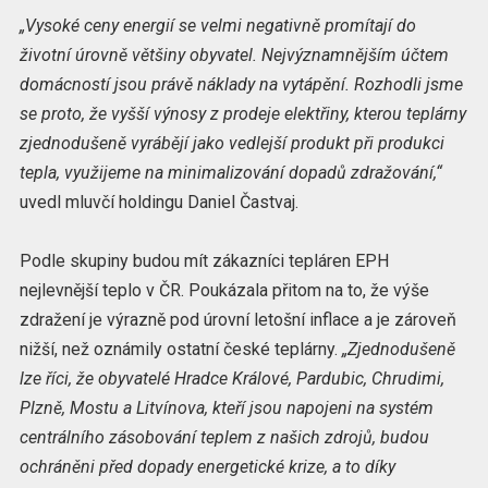
„Vysoké ceny energií se velmi negativně promítají do
životní úrovně většiny obyvatel. Nejvýznamnějším účtem
domácností jsou právě náklady na vytápění. Rozhodli jsme
se proto, že vyšší výnosy z prodeje elektřiny, kterou teplárny
zjednodušeně vyrábějí jako vedlejší produkt při produkci
tepla, využijeme na minimalizování dopadů zdražování,“
uvedl mluvčí holdingu Daniel Častvaj.
Podle skupiny budou mít zákazníci tepláren EPH
nejlevnější teplo v ČR. Poukázala přitom na to, že výše
zdražení je výrazně pod úrovní letošní inflace a je zároveň
nižší, než oznámily ostatní české teplárny.
„Zjednodušeně
lze říci, že obyvatelé Hradce Králové, Pardubic, Chrudimi,
Plzně, Mostu a Litvínova, kteří jsou napojeni na systém
centrálního zásobování teplem z našich zdrojů, budou
ochráněni před dopady energetické krize, a to díky