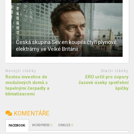
Česká skupina Sev.en koupila čtyři plynové
elektrárny ve Velké Británii
Novější články
Starší články
Rostou investice do
ERÚ určil pro úspory
modulových domů s
časové úseky spotřební
tepelnými čerpadly a
špičky
klimatizacemi
KOMENTÁŘE
WORDPRESS:
0
DISKUZE
0
FACEBOOK: