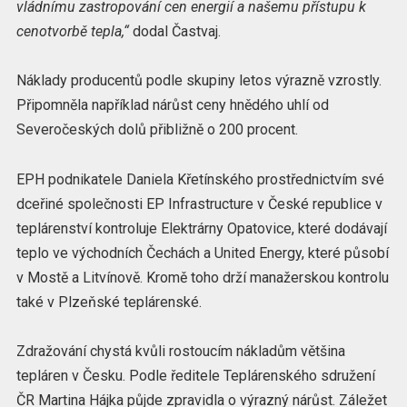
vládnímu zastropování cen energií a našemu přístupu k
cenotvorbě tepla,“
dodal Častvaj.
Náklady producentů podle skupiny letos výrazně vzrostly.
Připomněla například nárůst ceny hnědého uhlí od
Severočeských dolů přibližně o 200 procent.
EPH podnikatele Daniela Křetínského prostřednictvím své
dceřiné společnosti EP Infrastructure v České republice v
teplárenství kontroluje Elektrárny Opatovice, které dodávají
teplo ve východních Čechách a United Energy, které působí
v Mostě a Litvínově. Kromě toho drží manažerskou kontrolu
také v Plzeňské teplárenské.
Zdražování chystá kvůli rostoucím nákladům většina
tepláren v Česku. Podle ředitele Teplárenského sdružení
ČR Martina Hájka půjde zpravidla o výrazný nárůst. Záležet