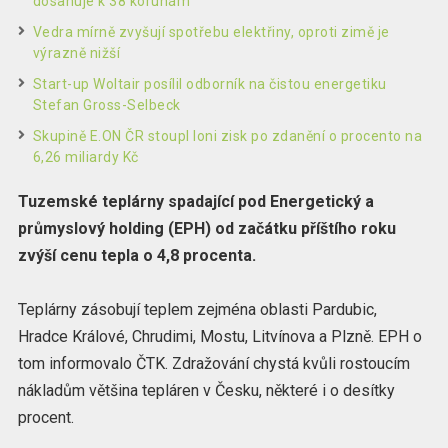
dosahuje k 38 korunám
Vedra mírně zvyšují spotřebu elektřiny, oproti zimě je
výrazně nižší
Start-up Woltair posílil odborník na čistou energetiku
Stefan Gross-Selbeck
Skupině E.ON ČR stoupl loni zisk po zdanění o procento na
6,26 miliardy Kč
Tuzemské teplárny spadající pod Energetický a
průmyslový holding (EPH) od začátku příštího roku
zvýší cenu tepla o 4,8 procenta.
Teplárny zásobují teplem zejména oblasti Pardubic,
Hradce Králové, Chrudimi, Mostu, Litvínova a Plzně. EPH o
tom informovalo ČTK. Zdražování chystá kvůli rostoucím
nákladům většina tepláren v Česku, některé i o desítky
procent.