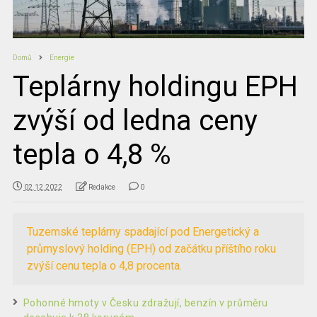
Domů
Energie
Teplárny holdingu EPH
zvýší od ledna ceny
tepla o 4,8 %
02.12.2022
Redakce
0
Tuzemské teplárny spadající pod Energetický a
průmyslový holding (EPH) od začátku příštího roku
zvýší cenu tepla o 4,8 procenta.
Pohonné hmoty v Česku zdražují, benzín v průměru