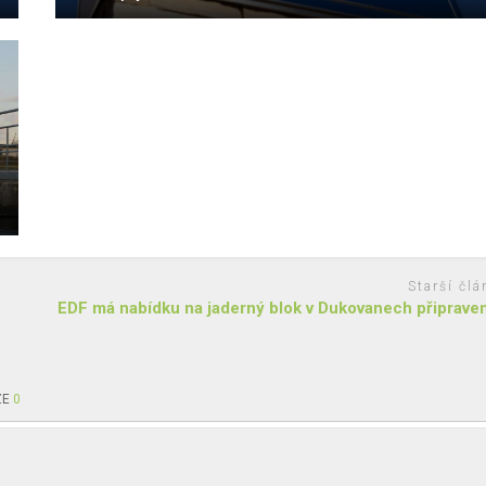
Starší člá
EDF má nabídku na jaderný blok v Dukovanech připrave
ZE
0