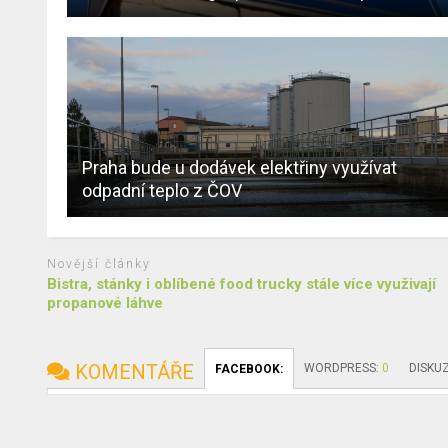
Praha bude u dodávek elektřiny využívat
odpadní teplo z ČOV
Novější články
Bistra, stánky i oblíbené food trucky stále více využivají
propanové láhve
KOMENTÁŘE
WORDPRESS:
0
DISKU
FACEBOOK: