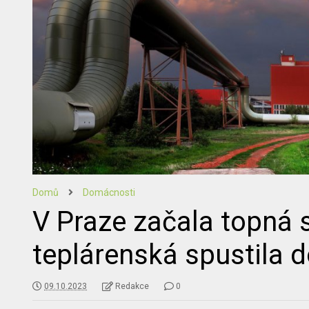
Domů
Domácnosti
V Praze začala topná 
teplárenská spustila 
09.10.2023
Redakce
0