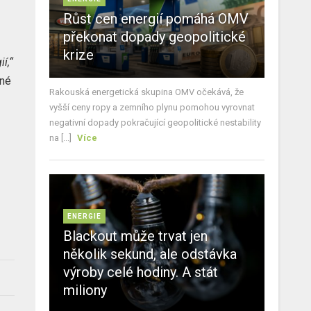
Růst cen energií pomáhá OMV
překonat dopady geopolitické
krize
í,“
tné
Rakouská energetická skupina OMV očekává, že
vyšší ceny ropy a zemního plynu pomohou vyrovnat
negativní dopady pokračující geopolitické nestability
na [...]
Více
ENERGIE
Blackout může trvat jen
několik sekund, ale odstávka
výroby celé hodiny. A stát
miliony