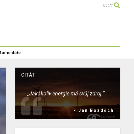
HLEDAT
Komentáře
CITÁT
„Jakákoliv energie má svůj zdroj.“
- Jan Bozděch