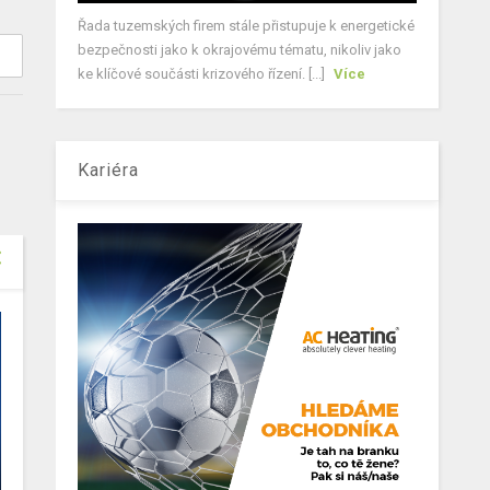
Řada tuzemských firem stále přistupuje k energetické
bezpečnosti jako k okrajovému tématu, nikoliv jako
ke klíčové součásti krizového řízení. [...]
Více
Kariéra