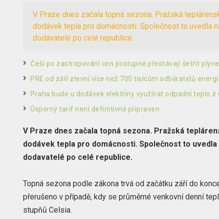
V Praze dnes začala topná sezona. Pražská teplárenská
dodávek tepla pro domácnosti. Společnost to uvedla na
dodavatelé po celé republice.
Češi po zastropování cen postupně přestávají šetřit ply
PRE od září zlevní více než 700 tisícům odběratelů energ
Praha bude u dodávek elektřiny využívat odpadní teplo z
Úsporný tarif není definitivně připraven
V Praze dnes začala topná sezona. Pražská teplárens
dodávek tepla pro domácnosti. Společnost to uvedla 
dodavatelé po celé republice.
Topná sezona podle zákona trvá od začátku září do konc
přerušeno v případě, kdy se průměrné venkovní denní te
stupňů Celsia.