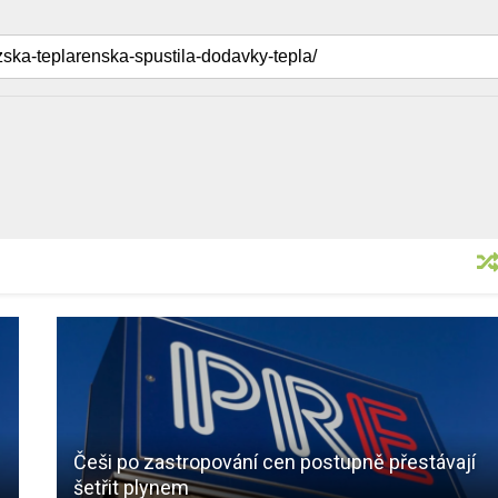
Češi po zastropování cen postupně přestávají
šetřit plynem