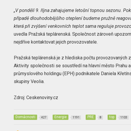
„V pondělí 9. října zahajujeme letošní topnou sezonu. Po
případě dlouhodobějšího oteplení budeme pružně reagovat
která při zvýšení venkovních teplot sama reguluje provozo
uvedla Pražská teplárenská. Společnost zároveň upozornil
nejdříve kontaktovat jejich provozovatele.
Pražská teplárenská je z hlediska počtu provozovaných za
Aktivity společnosti se soustředí na hlavní město Prahu a
průmyslového holdingu (EPH) podnikatele Daniela Křetín
skupiny Veolia.
Zdroj: Ceskenoviny.cz
Domácnosti
Energie
PRE
top
427
1191
8
1103