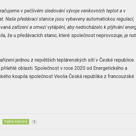
kračujeme v pečlivém sledování vývoje venkovních teplot a v
. Naše předávací stanice jsou vybaveny automatickou regulací,
vaná zařízení a omezí vytápění, aby nedocházelo k plýtvání energi
a, že u předávacích stanic, které společnost neprovozuje, je nu
řízení jednou z největších teplárenských sítí v České republice.
 přilehlé oblasti. Společnost v roce 2020 od Energetického a
ského koupila společnost Veolia Česká republika z francouzské
topná sezona
1