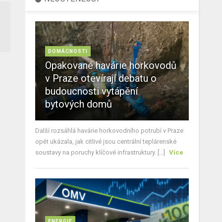
DOMÁCNOSTI
Opakované havárie horkovodů
v Praze otevírají debatu o
budoucnosti vytápění
bytových domů
Další rozsáhlá havárie horkovodního potrubí v Praze
opět ukázala, jak citlivé jsou centrální teplárenské
soustavy na poruchy klíčové infrastruktury. [...]
Více
ENERGIE