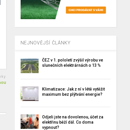
NEJNOVĚJŠÍ ČLÁNKY
ČEZ v 1. pololetí zvýšil výrobu ve
slunečních elektrárnách o 13 %
nky
nou
Klimatizace: Jak z ní v létě vytěžit
maximum bez plýtvání energie?
Odjeli jste na dovolenou, účet za
elektřinu běží dál. Co doma
vypnout?