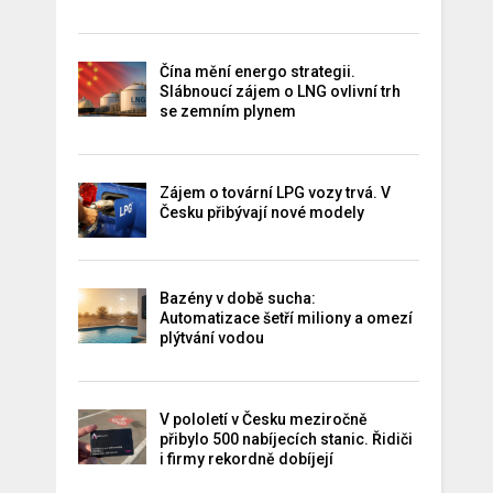
Čína mění energo strategii.
Slábnoucí zájem o LNG ovlivní trh
se zemním plynem
Zájem o tovární LPG vozy trvá. V
Česku přibývají nové modely
Bazény v době sucha:
Automatizace šetří miliony a omezí
plýtvání vodou
V pololetí v Česku meziročně
přibylo 500 nabíjecích stanic. Řidiči
i firmy rekordně dobíjejí