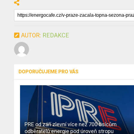
AUTOR:
REDAKCE
DOPORUČUJEME PRO VÁS
PRE od září zlevní více než 700 tisícům
odběratelů energie pod úroveň stropu