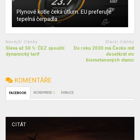
Plynové kotle čeká útlum. EU preferuje
tepelná čerpadla
Novější články
Starší články
Sleva až 50 %: ČEZ spouští
Do roku 2030 má Česko mít
dynamický tarif
desetkrát víc
biometanových stanic
KOMENTÁŘE
WORDPRESS:
0
DISKUZE
FACEBOOK:
CITÁT