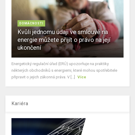
DOMÁCNOSTI
Kvůli jednomu údaji ve smlouvě na
energie můžete přijít o právo na její
ukončení
Energetický regulační úřad (ERÚ) upozorňuje na praktiky
některých obchodníků s energiemi, které mohou spotřebitele
připravit o jejich zákonná práva. V [...]
Více
Kariéra