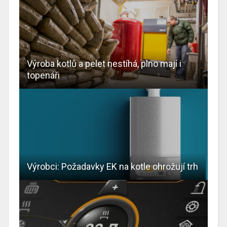
Výroba kotlů a pelet nestíhá, plno mají i
topenáři
Výrobci: Požadavky EK na kotle ohrožují trh