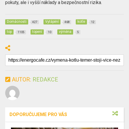
pokuty, ale i vyšší náklady a bezpečnostní rizika.
Domácnosti
Vytápění
kotle
427
468
12
top
topení
výměna
1105
10
5
AUTOR:
REDAKCE
DOPORUČUJEME PRO VÁS