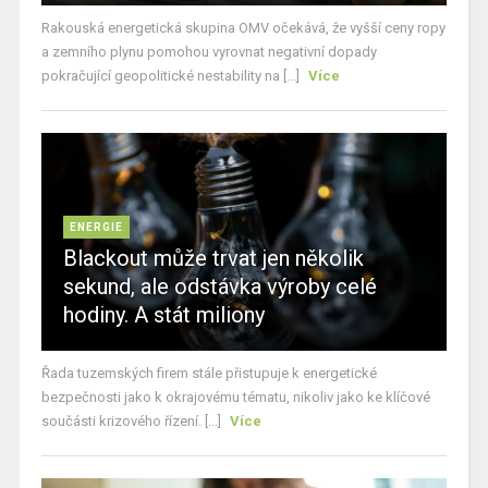
Rakouská energetická skupina OMV očekává, že vyšší ceny ropy
a zemního plynu pomohou vyrovnat negativní dopady
pokračující geopolitické nestability na [...]
Více
ENERGIE
Blackout může trvat jen několik
sekund, ale odstávka výroby celé
hodiny. A stát miliony
Řada tuzemských firem stále přistupuje k energetické
bezpečnosti jako k okrajovému tématu, nikoliv jako ke klíčové
součásti krizového řízení. [...]
Více