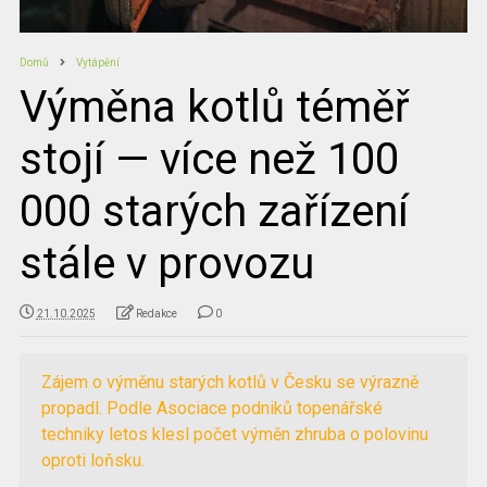
Domů
Vytápění
Výměna kotlů téměř
stojí — více než 100
000 starých zařízení
stále v provozu
21.10.2025
Redakce
0
Zájem o výměnu starých kotlů v Česku se výrazně
propadl. Podle Asociace podniků topenářské
techniky letos klesl počet výměn zhruba o polovinu
oproti loňsku.