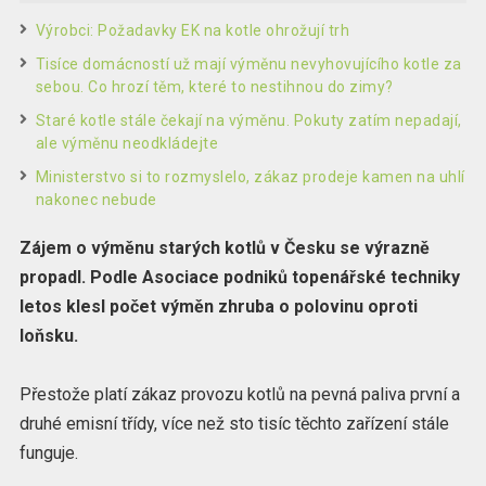
Výrobci: Požadavky EK na kotle ohrožují trh
Tisíce domácností už mají výměnu nevyhovujícího kotle za
sebou. Co hrozí těm, které to nestihnou do zimy?
Staré kotle stále čekají na výměnu. Pokuty zatím nepadají,
ale výměnu neodkládejte
Ministerstvo si to rozmyslelo, zákaz prodeje kamen na uhlí
nakonec nebude
Zájem o výměnu starých kotlů v Česku se výrazně
propadl. Podle Asociace podniků topenářské techniky
letos klesl počet výměn zhruba o polovinu oproti
loňsku.
Přestože platí zákaz provozu kotlů na pevná paliva první a
druhé emisní třídy, více než sto tisíc těchto zařízení stále
funguje.