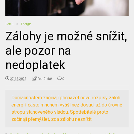
Domů
Energie
Zálohy je možné snížit,
ale pozor na
nedoplatek
27.12.2022
Petr Cihlář
0
Domácnostem začínají přicházet nové rozpisy záloh
energií, často mnohem vyšší než dosud, až do úrovně
stropu stanoveného vládou. Spotřebitelé proto
začínají přemýšlet, zda zálohu nesnížit.