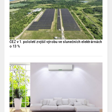
ČEZ v 1. pololetí zvýšil výrobu ve slunečních elektrárnách
o 13 %