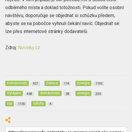
odběrného místa a doklad totožnosti. Pokud volíte osobní
návštěvu, doporučuje se objednat si schůzku předem,
abyste se na pobočce vyhnuli čekání navíc. Objednat se
lze přes internetové stránky dodavatelů.
Zdroj:
Novinky.cz
Domácnosti
Dotace
Energie
427
114
1192
Vytápění
domácnosti
energie
468
28
240
top
zálohy
1105
4