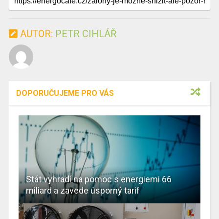
AUTOR:
PETR CIHLÁŘ
DOPORUČUJEME PRO VÁS
Stát vyhradí na pomoc s energiemi 66
miliard a zavede úsporný tarif