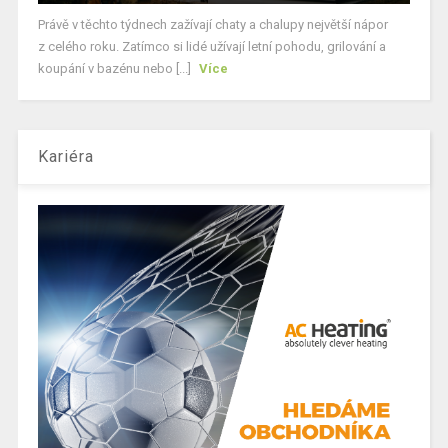
Právě v těchto týdnech zažívají chaty a chalupy největší nápor
z celého roku. Zatímco si lidé užívají letní pohodu, grilování a
koupání v bazénu nebo [...]
Více
Kariéra