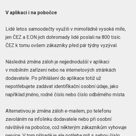
V aplikaci i na pobočce
Lidé letos samoodečty využili v mimořádně vysoké míře,
jen ČEZ a E.ON jich dohromady lidé poslali na 800 tisíc.
ČEZ k tomu ovšem zákazníky před pár týdny vyzýval.
Následná změna záloh je nejjednodušší v aplikaci
v mobilním zařízení nebo na internetových stránkách
dodavatele. Po přihlášení do aplikace totiž už
nepotřebujete zadávat identifikační osobní údaje, jako
například jméno, rodné číslo nebo číslo odběrného místa.
Alternativou je změna záloh e-mailem, po telefonu
zavoláním na infolinku dodavatele nebo při osobní
návštěvě na pobočce, což některým zákazníkům vyhovuje
nejvíce. V tom případě je ale potřeba mít s sebou číslo