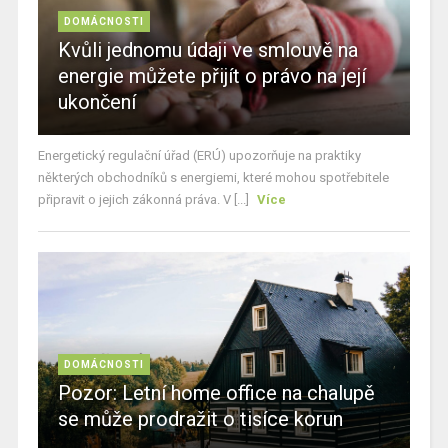
DOMÁCNOSTI
Kvůli jednomu údaji ve smlouvě na
energie můžete přijít o právo na její
ukončení
Energetický regulační úřad (ERÚ) upozorňuje na praktiky
některých obchodníků s energiemi, které mohou spotřebitele
připravit o jejich zákonná práva. V [...]
Více
DOMÁCNOSTI
Pozor: Letní home office na chalupě
se může prodražit o tisíce korun