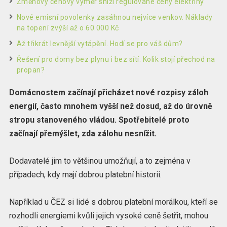
Změnový cenový výměr sníží regulované ceny elektřiny
Nové emisní povolenky zasáhnou nejvíce venkov. Náklady
na topení zvýší až o 60.000 Kč
Až třikrát levnější vytápění. Hodí se pro váš dům?
Řešení pro domy bez plynu i bez sítí: Kolik stojí přechod na
propan?
Domácnostem začínají přicházet nové rozpisy záloh
energií, často mnohem vyšší než dosud, až do úrovně
stropu stanoveného vládou. Spotřebitelé proto
začínají přemýšlet, zda zálohu nesnížit.
Dodavatelé jim to většinou umožňují, a to zejména v
případech, kdy mají dobrou platební historii.
Například u ČEZ si lidé s dobrou platební morálkou, kteří se
rozhodli energiemi kvůli jejich vysoké ceně šetřit, mohou