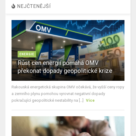
NEJČTENĚJŠÍ
ENERGIE
Růst cen energií pomáhá OMV
překonat dopady geopolitické krize
Rakouská energetická skupina OMV očekává, že vyšší ceny ropy
a zemního plynu pomohou vyrovnat negativní dopady
pokračující geopolitické nestability na [...]
Více