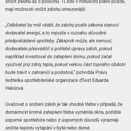
snížit zálohu až o polovinu. Ti, kdo v minulosti platili pozdě,
mají možnosti snížit zálohu omezenější.
„Odběratel by měl vědět, že zálohy podle zákona stanoví
dodavatel energií, a to nejvýše v rozsahu důvodně
předpokládané spotřeby. Zákazník může, ale nemusí,
dodavatele přesvědčit o potřebě úpravy záloh, pokud
například investoval do zateplení domu, pokud začal
využívat jiný zdroj tepla, pokud velkou část topného období
bude trávit v zahraničí a podobně,“
potvrdila Právu
ředitelka spotřebitelské organizace dTest Eduarda
Hekšová.
Uvažovat o snížení záloh je tak vhodné třeba v případě, že
domácnost kromě zateplení třeba vyměnila okna, pořídila
úsporné spotřebiče nebo z úsporných důvodů výrazněji
snížila teplotu vytápění v bytě nebo domě.