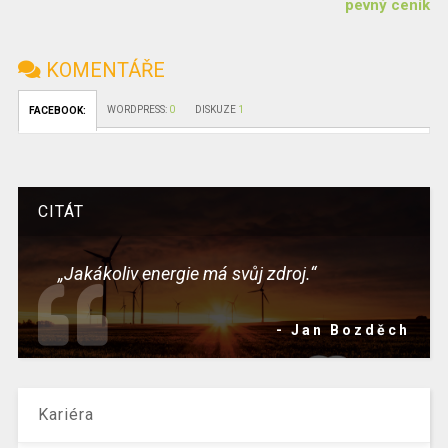
pevný ceník
KOMENTÁŘE
WORDPRESS:
0
DISKUZE
1
FACEBOOK:
CITÁT
„Jakákoliv energie má svůj zdroj.“
- Jan Bozděch
Kariéra