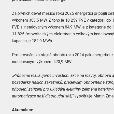
Za prvních devět měsíců roku 2025 energetici připojili c
výkonem 383,5 MW. Z toho je 10 259 FVE v kategorii do
FVE s instalovaným výkonem 84,9 MW je z kategorie do 1
11 825 fotovoltaických elektráren s celkovým instalova
kapacita je 182,9 MWh.
Pro srovnání za stejné období roku 2024 pak energetici z 
instalovaným výkonem 473,9 MW.
„Průběžně realizujeme investiční akce na rozvoj, obnovu a
požadavky našich zákazníků, především obnovitelné zdroj
připojení zařízení pro ukládání elektřiny zejména bateriov
automatizace naší distribuční sítě,“
vysvětluje Martin Zmel
Akumulace