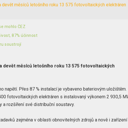
za devět měsíců letošního roku 13 575 fotovoltaických elektráren
 se mohlo ČEZ
livost, 87% účinnost
ru soustrojí
i za devět měsíců letošního roku 13 575 fotovoltaických
ho napětí. Přes 87 % instalací je vybaveno bateriovým uložištěm.
 400 fotovoltaických elektráren s instalovaný výkonem 2 930,5 M
 a rozšíření své distribuční soustavy.
adavků zejména v oblasti obnovitelných zdrojů a nově i zařízení