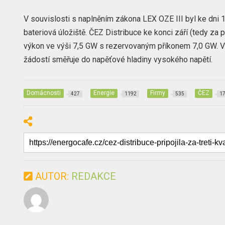
V souvislosti s naplněním zákona LEX OZE III byl ke dni 1
bateriová úložiště. ČEZ Distribuce ke konci září (tedy za 
výkon ve výši 7,5 GW s rezervovaným příkonem 7,0 GW. V
žádostí směřuje do napěťové hladiny vysokého napětí.
Domácnosti
Energie
Firmy
ČEZ
427
1192
535
1
AUTOR:
REDAKCE