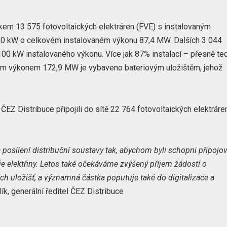
elkem 13 575 fotovoltaických elektráren (FVE) s instalovaným
 10 kW o celkovém instalovaném výkonu 87,4 MW. Dalších 3 044
00 kW instalovaného výkonu. Více jak 87% instalací – přesně te
ným výkonem 172,9 MW je vybaveno bateriovým uložištěm, jehož
ČEZ Distribuce připojili do sítě 22 764 fotovoltaických elektráre
 posílení distribuční soustavy tak, abychom byli schopni připojo
e elektřiny. Letos také očekáváme zvýšený příjem žádostí o
ých uložišť, a významná částka poputuje také do digitalizace a
ík, generální ředitel ČEZ Distribuce