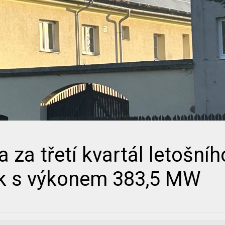
a za třetí kvartál letošníh
ik s výkonem 383,5 MW