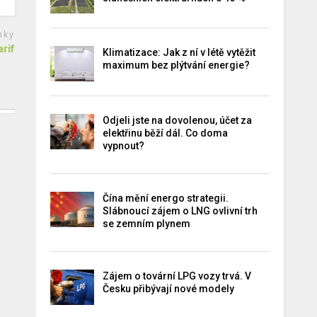
nky
rif
Klimatizace: Jak z ní v létě vytěžit
maximum bez plýtvání energie?
Odjeli jste na dovolenou, účet za
elektřinu běží dál. Co doma
vypnout?
Čína mění energo strategii.
Slábnoucí zájem o LNG ovlivní trh
se zemním plynem
Zájem o tovární LPG vozy trvá. V
Česku přibývají nové modely