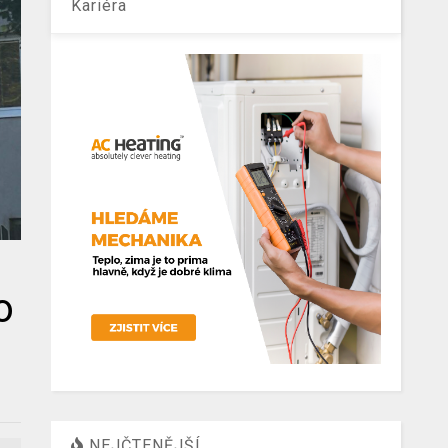
Kariéra
o
NEJČTENĚJŠÍ