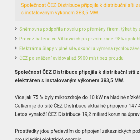
Společnost ČEZ Distribuce připojila k distribuční síti 
s instalovaným výkonem 383,5 MW.
Sněmovna podpořila novelu pro přeměny firem, týkat by
Provoz baterie ve Vítkovicích po prvním roce: 98% spoleh
Elektrárna Slapy v plné síle, skončila výměna rychlouzávě
ČEZ po sněžení evidoval až 5900 míst bez proudu
Společnost ČEZ Distribuce připojila k distribuční sít
elektráren s instalovaným výkonem 383,5 MW.
Více jak 75 % byly mikrozdroje do 10 kW na hladině nízké
Celkem je do sítě ČEZ Distribuce aktuálně připojeno 147
Letos vynaloží ČEZ Distribuce 19,2 miliard korun na úpravy
Prostředky jdou především do připojení zákaznických pož
pro ukládání elektrické energie.