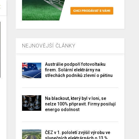
NEJNOVĚJŠÍ ČLÁNKY
Austrálie podpoří fotovoltaiku
firem. Solární elektrárny na
střechách podniků zlevní o pětinu
Na blackout, který byl v loni, se
nelze 100% připravit. Firmy posilují
energo odolnost
ČEZ v 1. pololetí zvýšil výrobu ve
slunečních elektrárnách o 13 %