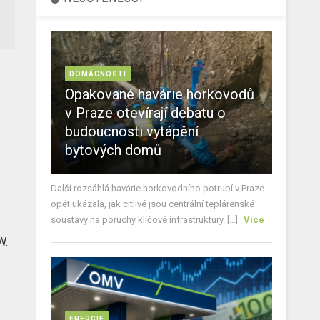
DOMÁCNOSTI
Opakované havárie horkovodů
v Praze otevírají debatu o
budoucnosti vytápění
bytových domů
Další rozsáhlá havárie horkovodního potrubí v Praze
opět ukázala, jak citlivé jsou centrální teplárenské
soustavy na poruchy klíčové infrastruktury. [...]
Více
W.
ENERGIE