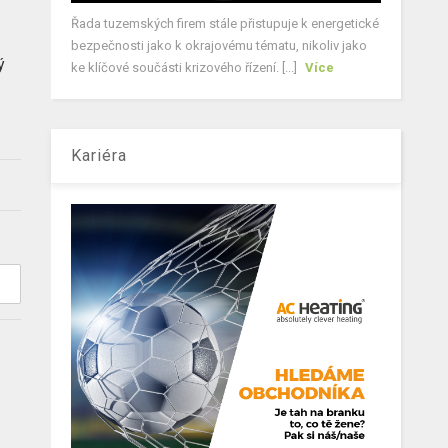
Řada tuzemských firem stále přistupuje k energetické
bezpečnosti jako k okrajovému tématu, nikoliv jako
ý
ke klíčové součásti krizového řízení. [...]
Více
Kariéra