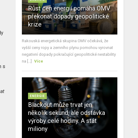
Růst cen energií pomáhá OMV
překonat dopady geopolitické
krize
dy
Rakouská energetická skupina OMV očekává, že
vyšší ceny ropy a zemního plynu pomohou vyrovnat
negativní dopady pokračující geopolitické nestability
na [...]
Více
n s
vat
ENERGIE
Blackout může trvat jen
několik sekund, ale odstávka
výroby celé hodiny. A stát
miliony