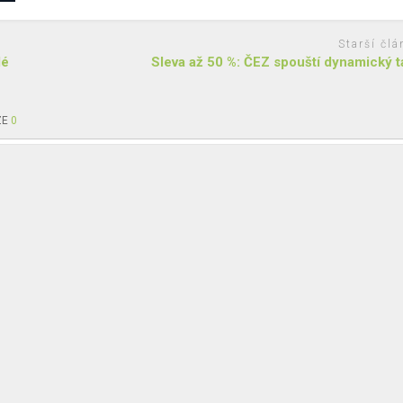
Starší člá
dé
Sleva až 50 %: ČEZ spouští dynamický ta
ZE
0