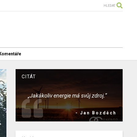
HLEDAT
Komentáře
CITÁT
„Jakákoliv energie má svůj zdroj.“
- Jan Bozděch