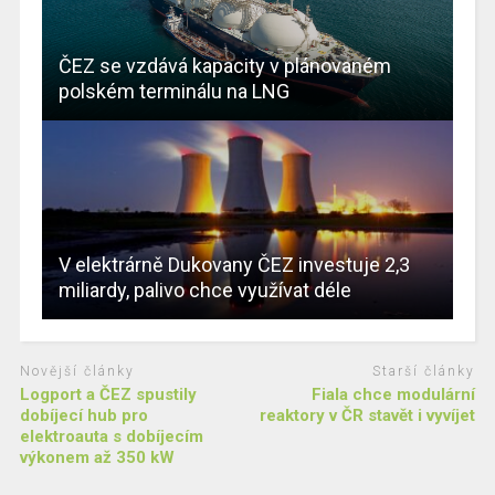
ČEZ se vzdává kapacity v plánovaném
polském terminálu na LNG
V elektrárně Dukovany ČEZ investuje 2,3
miliardy, palivo chce využívat déle
Novější články
Starší články
Logport a ČEZ spustily
Fiala chce modulární
dobíjecí hub pro
reaktory v ČR stavět i vyvíjet
elektroauta s dobíjecím
výkonem až 350 kW