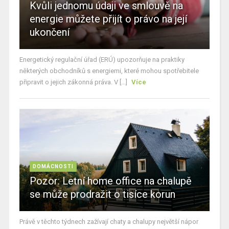
Kvůli jednomu údaji ve smlouvě na
energie můžete přijít o právo na její
ukončení
Energetický regulační úřad (ERÚ) upozorňuje na praktiky
některých obchodníků s energiemi, které mohou spotřebitele
připravit o jejich zákonná práva. V [...]
Více
DOMÁCNOSTI
Pozor: Letní home office na chalupě
se může prodražit o tisíce korun
Právě v těchto týdnech zažívají chaty a chalupy největší nápor