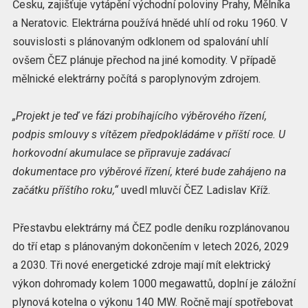
Česku, zajišťuje vytápění východní poloviny Prahy, Mělníka
a Neratovic. Elektrárna používá hnědé uhlí od roku 1960. V
souvislosti s plánovaným odklonem od spalování uhlí
ovšem ČEZ plánuje přechod na jiné komodity. V případě
mělnické elektrárny počítá s paroplynovým zdrojem.
„Projekt je teď ve fázi probíhajícího výběrového řízení,
podpis smlouvy s vítězem předpokládáme v příští roce. U
horkovodní akumulace se připravuje zadávací
dokumentace pro výběrové řízení, které bude zahájeno na
začátku příštího roku,“
uvedl mluvčí ČEZ Ladislav Kříž.
Přestavbu elektrárny má ČEZ podle deníku rozplánovanou
do tří etap s plánovaným dokončením v letech 2026, 2029
a 2030. Tři nové energetické zdroje mají mít elektrický
výkon dohromady kolem 1000 megawattů, doplní je záložní
plynová kotelna o výkonu 140 MW. Ročně mají spotřebovat