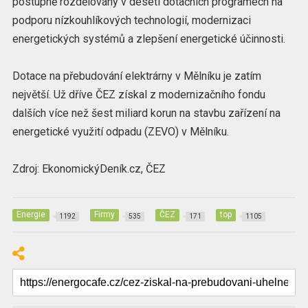
postupně rozdělovány v deseti dotačních programech na
podporu nízkouhlíkových technologií, modernizaci
energetických systémů a zlepšení energetické účinnosti.
Dotace na přebudování elektrárny v Mělníku je zatím
největší. Už dříve ČEZ získal z modernizačního fondu
dalších více než šest miliard korun na stavbu zařízení na
energetické využití odpadu (ZEVO) v Mělníku.
Zdroj: EkonomickýDeník.cz, ČEZ
Energie
Firmy
ČEZ
top
1192
535
171
1105