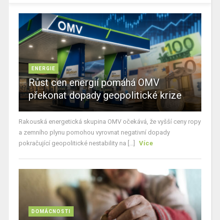
ENERGIE
Růst cen energií pomáhá OMV
překonat dopady geopolitické krize
Rakouská energetická skupina OMV očekává, že vyšší ceny ropy
a zemního plynu pomohou vyrovnat negativní dopady
pokračující geopolitické nestability na [...]
Více
DOMÁCNOSTI