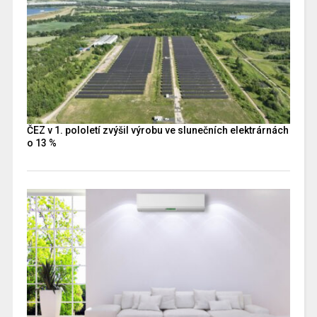
ČEZ v 1. pololetí zvýšil výrobu ve slunečních elektrárnách
o 13 %