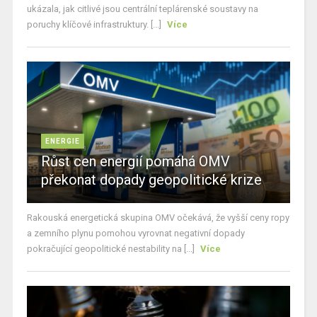
ukázala, jak citlivé jsou centrální teplárenské soustavy na
poruchy klíčové infrastruktury. [...]
Více
ENERGIE
Růst cen energií pomáhá OMV
překonat dopady geopolitické krize
Rakouská energetická skupina OMV očekává, že vyšší ceny ropy
a zemního plynu pomohou vyrovnat negativní dopady
pokračující geopolitické nestability na [...]
Více