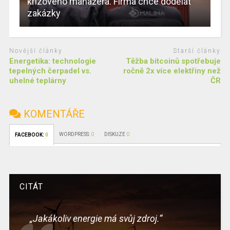
krizového manažera. Firma chce dodělat
zakázky
Novější články
Starší články
Energetika: technologie
Těžba bitcoinů spotřebuje
tepelných čerpadel vs.
ročně 2x více elektřiny než
uhelné teplárny
ČR
KOMENTÁŘE
WORDPRESS:
0
DISKUZE
0
FACEBOOK:
0
CITÁT
„Jakákoliv energie má svůj zdroj.“