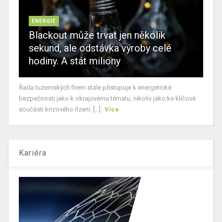
ENERGIE
Blackout může trvat jen několik
sekund, ale odstávka výroby celé
hodiny. A stát miliony
Řada tuzemských firem stále přistupuje k energetické
bezpečnosti jako k okrajovému tématu, nikoliv jako ke klíčové
součásti krizového řízení. [...]
Více
Kariéra