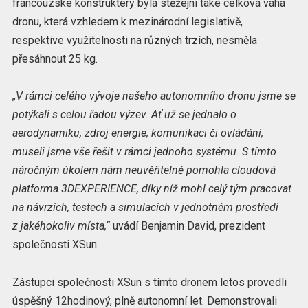
francouzské konstruktéry byla stěžejní také celková váha
dronu, která vzhledem k mezinárodní legislativě,
respektive využitelnosti na různých trzích, nesměla
přesáhnout 25 kg.
„V rámci celého vývoje našeho autonomního dronu jsme se
potýkali s celou řadou výzev. Ať už se jednalo o
aerodynamiku, zdroj energie, komunikaci či ovládání,
museli jsme vše řešit v rámci jednoho systému. S tímto
náročným úkolem nám neuvěřitelně pomohla cloudová
platforma 3DEXPERIENCE, díky níž mohl celý tým pracovat
na návrzích, testech a simulacích v jednotném prostředí
z jakéhokoliv místa,“
uvádí Benjamin David, prezident
společnosti XSun.
Zástupci společnosti XSun s tímto dronem letos provedli
úspěšný 12hodinový, plně autonomní let. Demonstrovali