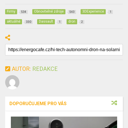
Firmy
Obnovitelné zdroje
3DExperience
534
543
1
aktuálně
Dassault
dron
330
1
2
AUTOR:
REDAKCE
DOPORUČUJEME PRO VÁS