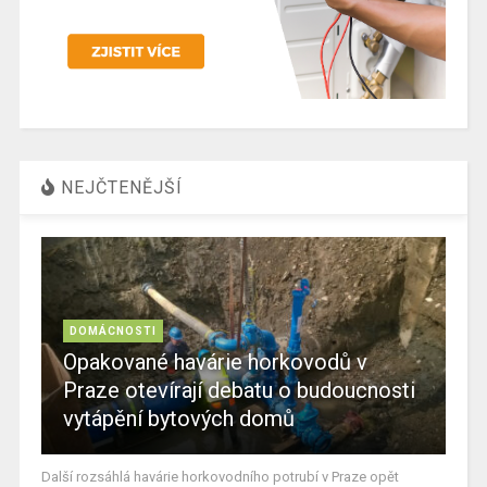
NEJČTENĚJŠÍ
DOMÁCNOSTI
Opakované havárie horkovodů v
Praze otevírají debatu o budoucnosti
vytápění bytových domů
Další rozsáhlá havárie horkovodního potrubí v Praze opět