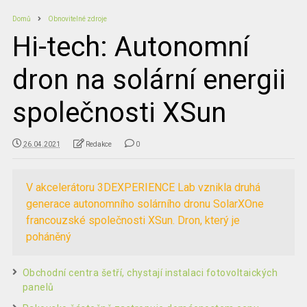
Domů
Obnovitelné zdroje
Hi-tech: Autonomní
dron na solární energii
společnosti XSun
26.04.2021
Redakce
0
V akcelerátoru 3DEXPERIENCE Lab vznikla druhá
generace autonomního solárního dronu SolarXOne
francouzské společnosti XSun. Dron, který je
poháněný
Obchodní centra šetří, chystají instalaci fotovoltaických
panelů