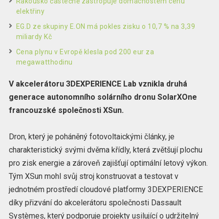
Rakousko částečně zastropuje domácnostem cenu
elektřiny
EG.D ze skupiny E.ON má pokles zisku o 10,7 % na 3,39
miliardy Kč
Cena plynu v Evropě klesla pod 200 eur za
megawatthodinu
V akcelerátoru 3DEXPERIENCE Lab vznikla druhá
generace autonomního solárního dronu SolarXOne
francouzské společnosti XSun.
Dron, který je poháněný fotovoltaickými články, je
charakteristický svými dvěma křídly, která zvětšují plochu
pro zisk energie a zároveň zajišťují optimální letový výkon.
Tým XSun mohl svůj stroj konstruovat a testovat v
jednotném prostředí cloudové platformy 3DEXPERIENCE
díky přizvání do akcelerátoru společnosti Dassault
Systèmes, který podporuje projekty usilující o udržitelný