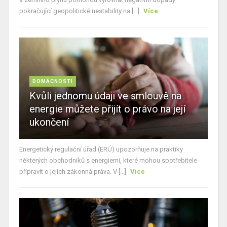
pokračující geopolitické nestability na [...]
Více
DOMÁCNOSTI
Kvůli jednomu údaji ve smlouvě na
energie můžete přijít o právo na její
ukončení
Energetický regulační úřad (ERÚ) upozorňuje na praktiky
některých obchodníků s energiemi, které mohou spotřebitele
připravit o jejich zákonná práva. V [...]
Více