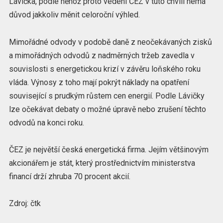
Lávička, podle něhož proto vedení ČEZ v tuto chvíli nemá
důvod jakkoliv měnit celoroční výhled.
Mimořádné odvody v podobě daně z neočekávaných zisků
a mimořádných odvodů z nadměrných tržeb zavedla v
souvislosti s energetickou krizí v závěru loňského roku
vláda. Výnosy z toho mají pokrýt náklady na opatření
související s prudkým růstem cen energií. Podle Lávičky
lze očekávat debaty o možné úpravě nebo zrušení těchto
odvodů na konci roku.
ČEZ je největší česká energetická firma. Jejím většinovým
akcionářem je stát, který prostřednictvím ministerstva
financí drží zhruba 70 procent akcií.
Zdroj: čtk