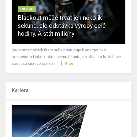
ENERGIE
Blackout může trvat jen několik
sekund, ale odstávka výroby celé
hodiny. A stát miliony
Řada tuzemských firem stále přistupuje k energetické
bezpečnosti jako k okrajovému tématu, nikoliv jako ke klíčové
součásti krizového řízení. [...]
Více
Kariéra