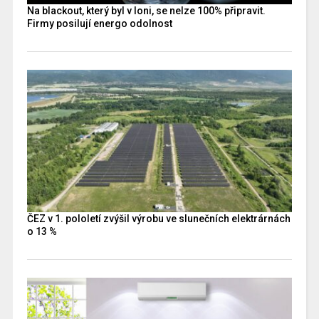
Na blackout, který byl v loni, se nelze 100% připravit.
Firmy posilují energo odolnost
ČEZ v 1. pololetí zvýšil výrobu ve slunečních elektrárnách
o 13 %