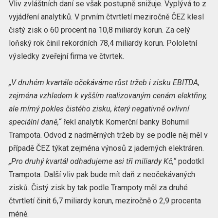
Vliv zvláštních daní se však postupně snižuje. Vyplývá to z
vyjádření analytiků. V prvním čtvrtletí meziročně ČEZ klesl
čistý zisk o 60 procent na 10,8 miliardy korun. Za celý
loňský rok činil rekordních 78,4 miliardy korun. Pololetní
výsledky zveřejní firma ve čtvrtek.
„V druhém kvartále očekáváme růst tržeb i zisku EBITDA,
zejména vzhledem k vyšším realizovaným cenám elektřiny,
ale mírný pokles čistého zisku, který negativně ovlivní
speciální daně,“
řekl analytik Komerční banky Bohumil
Trampota. Odvod z nadměrných tržeb by se podle něj měl v
případě ČEZ týkat zejména výnosů z jaderných elektráren.
„Pro druhý kvartál odhadujeme asi tři miliardy Kč,“
podotkl
Trampota. Další vliv pak bude mít daň z neočekávaných
zisků. Čistý zisk by tak podle Trampoty měl za druhé
čtvrtletí činit 6,7 miliardy korun, meziročně o 2,9 procenta
méně.