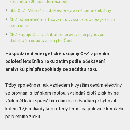
spotřebu 700 tisíc domácností
Slib ČEZ: Milionům lidí klesne výrazně cena elektřiny
ČEZ odběratelům s fixovanou vyšší cenou než je strop
cenu sníží
ČEZ kupuje Gas Distribution provozující plynovou
distribuční soustavu na jihu Čech
Hospodaření energetické skupiny ČEZ v prvním
pololetí letošního roku zatím podle očekávání
analytiků plní předpoklady ze začátku roku.
Tržby společnosti tak vzhledem k vyšším cenám elektřiny
ve srovnání s loňskem rostou, výsledný čistý zisk by se
však měl kvůli speciálním daním a odvodům pohybovat
kolem 17,6 miliardy korun, tedy téměř na polovině loňského
pololetního zisku.