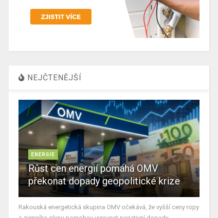
NEJČTENĚJŠÍ
ENERGIE
Růst cen energií pomáhá OMV
překonat dopady geopolitické krize
Rakouská energetická skupina OMV očekává, že vyšší ceny ropy
a zemního plynu pomohou vyrovnat negativní dopady