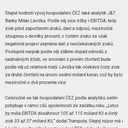
Stejně hodnotí vývoj hospodaření ČEZ také analytik J&T
Banky Milan Lávička. Podle něj sice tržby i EBITDA, tedy
zisk před započtením úroků, daní a odpisů, meziročně
stoupnou o desítky procent, v čistém zisku se však
negativně projeví zejména daň z neočekávaných zisků.
Postupně naopak podle něj slábne dopad odvodů z
nadměrných tržeb, ve srovnání s prvním čtvrtletí bude
podle něj už relativně malý. Lávička tak očekává čistý zisk
za druhé čtvrtletí na úrovni sedmi miliard korun, což by bylo
meziročně o dvě procenta více.
Celoročně se tak hospodaření ČEZ podle analytiků zatím
pohybuje v rámci cílů společnosti ze začátku roku.
„Letos
by měla EBITDA dosáhnout 105 až 115 miliard Kč a čistý
zisk 33 až 37 miliard Kč,“
dodal Trampota. Stejný názor má i