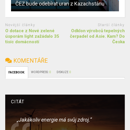
ČEZ bude odebírat uran z Kazachstánu
Novější články
Starší články
O dotace z Nové zelené
Odklon výrobců tepelných
úsporám light zažádalo 35
čerpadel od Asie. Kam? Do
tisíc domácností
Česka
KOMENTÁŘE
WORDPRESS:
0
DISKUZE
0
FACEBOOK:
CITÁT
„Jakákoliv energie má svůj zdroj.“