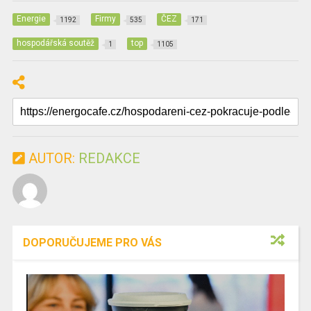
Energie
Firmy
ČEZ
1192
535
171
hospodářská soutěž
top
1
1105
AUTOR:
REDAKCE
DOPORUČUJEME PRO VÁS