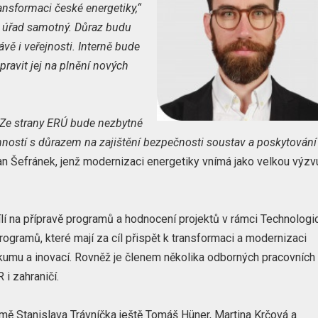
ansformaci české energetiky,“
i úřad samotný. Důraz budu
ávě i veřejnosti. Interně bude
ipravit jej na plnění nových
Ze strany ERÚ bude nezbytné
inností s důrazem na zajištění bezpečnosti soustav a poskytování
n Šefránek, jenž modernizaci energetiky vnímá jako velkou výzv
lí na přípravě programů a hodnocení projektů v rámci Technologi
rogramů, které mají za cíl přispět k transformaci a modernizaci
umu a inovací. Rovněž je členem několika odborných pracovních
 i zahraničí.
mě Stanislava Trávníčka ještě Tomáš Hüner, Martina Krčová a