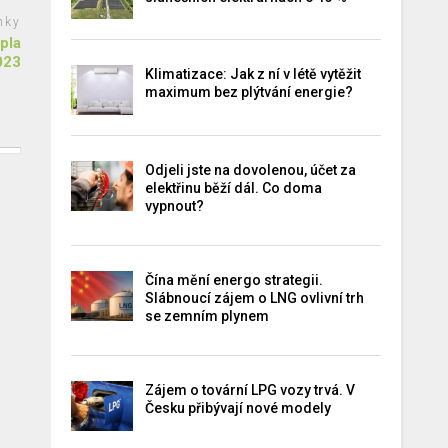
nky
pla
023
Klimatizace: Jak z ní v létě vytěžit
maximum bez plýtvání energie?
Odjeli jste na dovolenou, účet za
elektřinu běží dál. Co doma
vypnout?
Čína mění energo strategii.
Slábnoucí zájem o LNG ovlivní trh
se zemním plynem
Zájem o tovární LPG vozy trvá. V
Česku přibývají nové modely