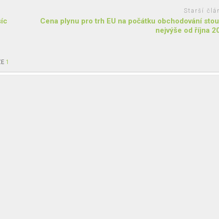
Starší člá
síc
Cena plynu pro trh EU na počátku obchodování stou
nejvýše od října 2
ZE
1