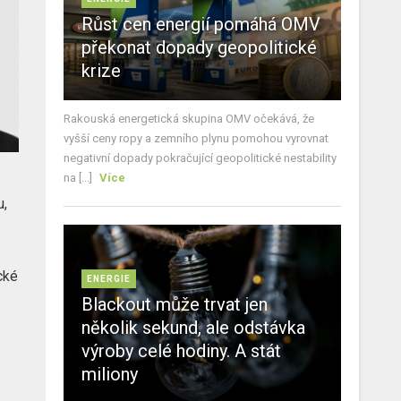
Růst cen energií pomáhá OMV
překonat dopady geopolitické
krize
Rakouská energetická skupina OMV očekává, že
vyšší ceny ropy a zemního plynu pomohou vyrovnat
negativní dopady pokračující geopolitické nestability
na [...]
Více
u,
cké
ENERGIE
Blackout může trvat jen
několik sekund, ale odstávka
výroby celé hodiny. A stát
miliony