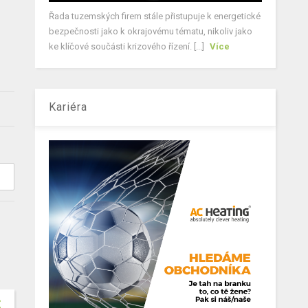
Řada tuzemských firem stále přistupuje k energetické
bezpečnosti jako k okrajovému tématu, nikoliv jako
ke klíčové součásti krizového řízení. [...]
Více
Kariéra