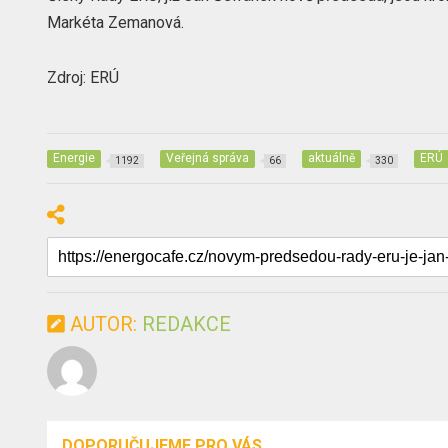
Markéta Zemanová.
Zdroj: ERÚ
Energie
Veřejná správa
aktuálně
ERÚ
1192
66
330
AUTOR:
REDAKCE
DOPORUČUJEME PRO VÁS