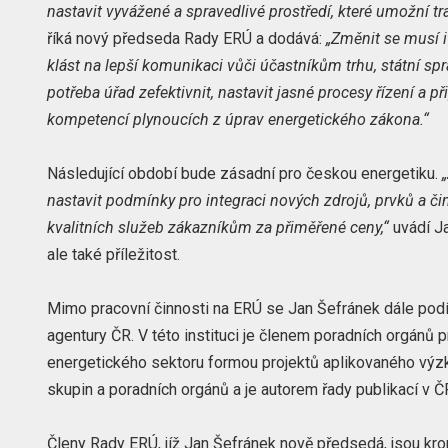
nastavit vyvážené a spravedlivé prostředí, které umožní tr
říká nový předseda Rady ERÚ a dodává:
„Změnit se musí 
klást na lepší komunikaci vůči účastníkům trhu, státní spr
potřeba úřad zefektivnit, nastavit jasné procesy řízení a př
kompetencí plynoucích z úprav energetického zákona.“
Následující období bude zásadní pro českou energetiku.
„
nastavit podmínky pro integraci nových zdrojů, prvků a č
kvalitních služeb zákazníkům za přiměřené ceny,“
uvádí Ja
ale také příležitost.
Mimo pracovní činnosti na ERÚ se Jan Šefránek dále podí
agentury ČR. V této instituci je členem poradních orgánů p
energetického sektoru formou projektů aplikovaného výzk
skupin a poradních orgánů a je autorem řady publikací v ČR
Členy Rady ERÚ, jíž Jan Šefránek nově předsedá, jsou kro