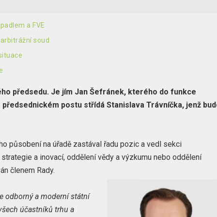
erpadlem a FVE
arbitrážní soud
situace
e
ého předsedu. Je jím Jan Šefránek, kterého do funkce
 předsednickém postu střídá Stanislava Trávníčka, jenž bu
ho působení na úřadě zastával řadu pozic a vedl sekci
í strategie a inovací, oddělení vědy a výzkumu nebo oddělení
ován členem Rady.
e odborný a moderní státní
 všech účastníků trhu a