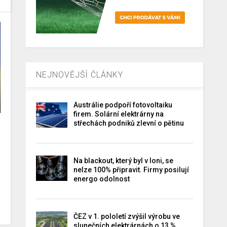
NEJNOVĚJŠÍ ČLÁNKY
Austrálie podpoří fotovoltaiku
firem. Solární elektrárny na
střechách podniků zlevní o pětinu
Na blackout, který byl v loni, se
nelze 100% připravit. Firmy posilují
energo odolnost
ČEZ v 1. pololetí zvýšil výrobu ve
slunečních elektrárnách o 13 %