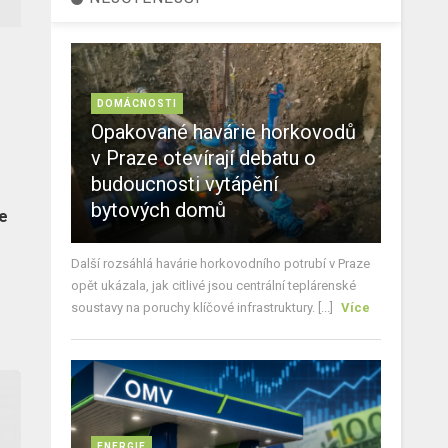
DOMÁCNOSTI
Opakované havárie horkovodů
v Praze otevírají debatu o
budoucnosti vytápění
bytových domů
de
Další rozsáhlá havárie horkovodního potrubí v Praze
opět ukázala, jak citlivé jsou centrální teplárenské
soustavy na poruchy klíčové infrastruktury. [...]
Více
ENERGIE