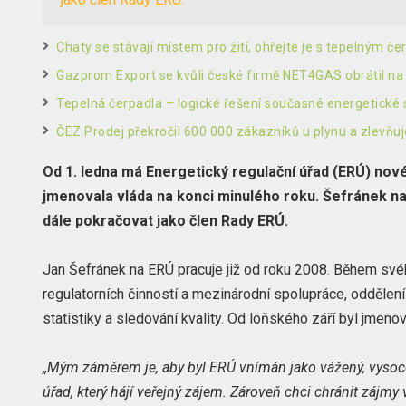
Chaty se stávají místem pro žití, ohřejte je s tepelným č
Gazprom Export se kvůli české firmě NET4GAS obrátil na 
Tepelná čerpadla – logické řešení současné energetické 
ČEZ Prodej překročil 600 000 zákazníků u plynu a zlevňuj
Od 1. ledna má Energetický regulační úřad (ERÚ) nov
jmenovala vláda na konci minulého roku. Šefránek na
dále pokračovat jako člen Rady ERÚ.
Jan Šefránek na ERÚ pracuje již od roku 2008. Během své
regulatorních činností a mezinárodní spolupráce, oddělen
statistiky a sledování kvality. Od loňského září byl jmen
„Mým záměrem je, aby byl ERÚ vnímán jako vážený, vysoc
úřad, který hájí veřejný zájem. Zároveň chci chránit zájmy