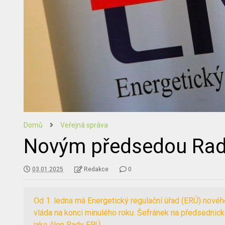
Domů
Veřejná správa
Novým předsedou Rady
03.01.2025
Redakce
0
Od 1. ledna má Energetický regulační úřad (ERÚ) novéh
vláda na konci minulého roku. Šefránek na předsednick
jako člen Rady ERÚ.