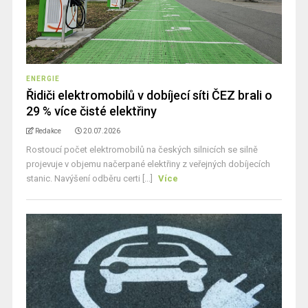
ENERGIE
Řidiči elektromobilů v dobíjecí síti ČEZ brali o
29 % více čisté elektřiny
Redakce
20.07.2026
Rostoucí počet elektromobilů na českých silnicích se silně
projevuje v objemu načerpané elektřiny z veřejných dobíjecích
stanic. Navýšení odběru certi [...]
Více