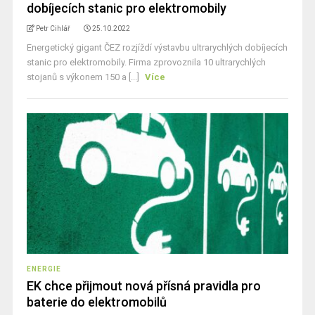
dobíjecích stanic pro elektromobily
Petr Cihlář
25.10.2022
Energetický gigant ČEZ rozjíždí výstavbu ultrarychlých dobíjecích
stanic pro elektromobily. Firma zprovoznila 10 ultrarychlých
stojanů s výkonem 150 a [...]
Více
ENERGIE
EK chce přijmout nová přísná pravidla pro
baterie do elektromobilů