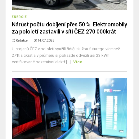
ENERGIE
Nárůst počtu dobíjení přes 50 %. Elektromobily
za pololetí zastavili v síti ČEZ 270 000krát
Redakce
14.07.2025
U stojanů ČEZ v pololetí využili řidiči službu futurego více než
271tisíckrát a v průměru si pokaždé odvezli asi 23 kWh
certifikované bezemisní elektř [...]
Více