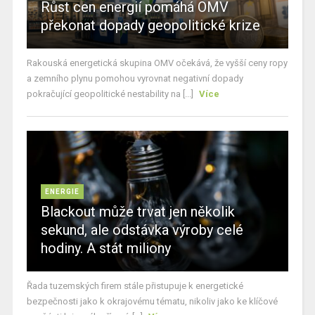
Růst cen energií pomáhá OMV
překonat dopady geopolitické krize
Rakouská energetická skupina OMV očekává, že vyšší ceny ropy
a zemního plynu pomohou vyrovnat negativní dopady
pokračující geopolitické nestability na [...]
Více
ENERGIE
Blackout může trvat jen několik
sekund, ale odstávka výroby celé
hodiny. A stát miliony
Řada tuzemských firem stále přistupuje k energetické
bezpečnosti jako k okrajovému tématu, nikoliv jako ke klíčové