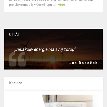
pro elektromobily v České repu [...]
Více
CITÁT
„Jakákoliv energie má svůj zdroj.“
- Jan Bozděch
Kariéra