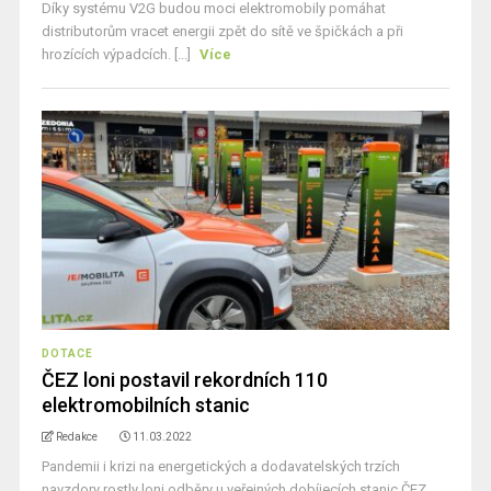
Díky systému V2G budou moci elektromobily pomáhat
distributorům vracet energii zpět do sítě ve špičkách a při
hrozících výpadcích. [...]
Více
DOTACE
ČEZ loni postavil rekordních 110
elektromobilních stanic
Redakce
11.03.2022
Pandemii i krizi na energetických a dodavatelských trzích
navzdory rostly loni odběry u veřejných dobíjecích stanic ČEZ