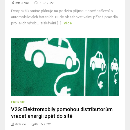
Petr Cihlář
18.07.2022
Evropská komise plánuje na podzim přijmout nové nařízení o
automobilových bateriích. Bude obsahovat velmi přísná pravidla
pro jejich výrobu, získávání [...]
Více
ENERGIE
V2G: Elektromobily pomohou distributorům
vracet energii zpět do sítě
Redakce
09.05.2022