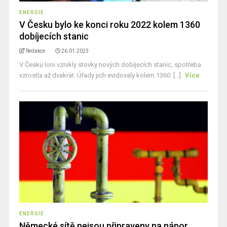
ENERGIE
V Česku bylo ke konci roku 2022 kolem 1360
dobíjecích stanic
Redakce
26.01.2023
V Česku loni vznikly stovky nových dobíjecích stanic, spotřeba
vzrostla až dvakrát. Úřady jich evidovaly kolem 1360. [...]
Více
ENERGIE
Německé sítě nejsou připraveny na nápor