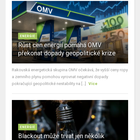
ENERGIE
Růst cen energií pomáhá OMV
překonat dopady geopolitické krize
Rakouská energetická skupina OMV očekává, že vyšší ceny ropy
a zemního plynu pomohou vyrovnat negativní dopady
pokračující geopolitické nestability na [...]
Více
ENERGIE
Blackout může trvat jen několik