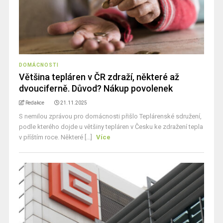
DOMÁCNOSTI
Většina tepláren v ČR zdraží, některé až
dvouciferně. Důvod? Nákup povolenek
Redakce
21.11.2025
S nemilou zprávou pro domácnosti přišlo Teplárenské sdružení,
podle kterého dojde u většiny tepláren v Česku ke zdražení tepla
v příštím roce. Některé [...]
Více