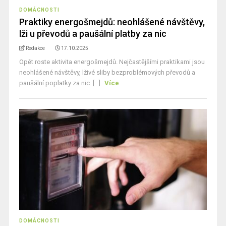
DOMÁCNOSTI
Praktiky energošmejdů: neohlášené návštěvy,
lži u převodů a paušální platby za nic
Redakce
17.10.2025
Opět roste aktivita energošmejdů. Nejčastějšími praktikami jsou
neohlášené návštěvy, lživé sliby bezproblémových převodů a
paušální poplatky za nic. [...]
Více
DOMÁCNOSTI