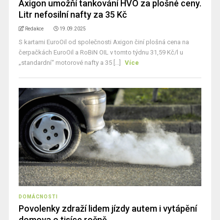
Axigon umožňí tankování HVO za plošné ceny.
Litr nefosilní nafty za 35 Kč
Redakce
19.09.2025
S kartami EuroOil od společnosti Axigon činí plošná cena na
čerpačkách EuroOil a RoBiN OIL v tomto týdnu 31,59 Kč/l u
„standardní“ motorové nafty a 35 [...]
Více
DOMÁCNOSTI
Povolenky zdraží lidem jízdy autem i vytápění
domova o tisíce ročně