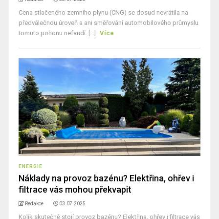
Cena stlačeného zemního plynu (CNG) se dosud nevrátila na
předválečnou úroveň a ani směřování automobilového průmyslu
tomuto pohonu nefandí. [...]
Více
ENERGIE
Náklady na provoz bazénu? Elektřina, ohřev i
filtrace vás mohou překvapit
Redakce
03.07.2025
Kolik skutečně stojí provoz bazénu? Elektřina, ohřev i filtrace vás