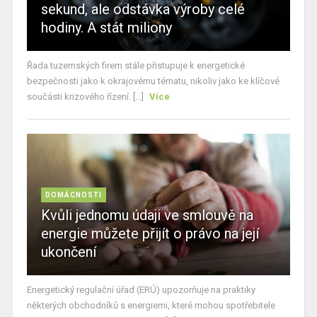
sekund, ale odstávka výroby celé
hodiny. A stát miliony
Řada tuzemských firem stále přistupuje k energetické
bezpečnosti jako k okrajovému tématu, nikoliv jako ke klíčové
součásti krizového řízení. [...]
Více
DOMÁCNOSTI
Kvůli jednomu údaji ve smlouvě na
energie můžete přijít o právo na její
ukončení
Energetický regulační úřad (ERÚ) upozorňuje na praktiky
některých obchodníků s energiemi, které mohou spotřebitele