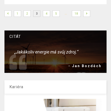
…
1
2
3
4
5
18
CITÁT
„Jakákoliv energie má svůj zdroj.“
- Jan Bozděch
Kariéra