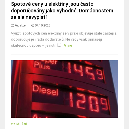
Spotové ceny u elektřiny jsou často
doporučovány jako výhodné. Domácnostem
se ale nevyplatí
Redakce
07.10.2025
Využití spotových cen elektřiny se v praxi objevuje stále častěji a
doporučuje je i řada dodavatelů. Ne vždy však přinášejí
skutečnou úsporu – je nutn [...]
Více
VYTÁPĚNÍ