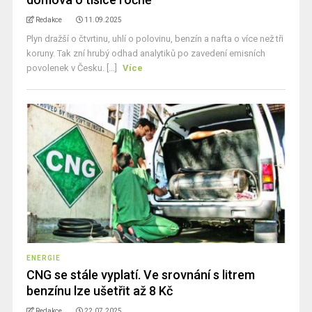
Redakce
11.09.2025
Plyn dražší o čtvrtinu, uhlí o polovinu, benzín a nafta o více než tři
koruny. Tak zní hrubý odhad analytiků po zavedení emisních
povolenek v Česku. [...]
Více
ENERGIE
CNG se stále vyplatí. Ve srovnání s litrem
benzínu lze ušetřit až 8 Kč
Redakce
22.07.2025