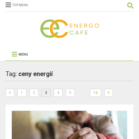
TOP MENU
MENU
Tag:
ceny energií
…
1
2
3
4
5
18