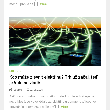
mohou překvapit [...]
Více
ENERGIE
Kdo může zlevnit elektřinu? Trh už začal, teď
je řada na vládě
Redakce
02.06.2025
Zatímco spotřeba domácností v posledních letech stagnuje
nebo klesá, celkové výdaje za elektřinu u domácností jsou ve
srovnání s rokem 2021 stále o ví [...]
Více